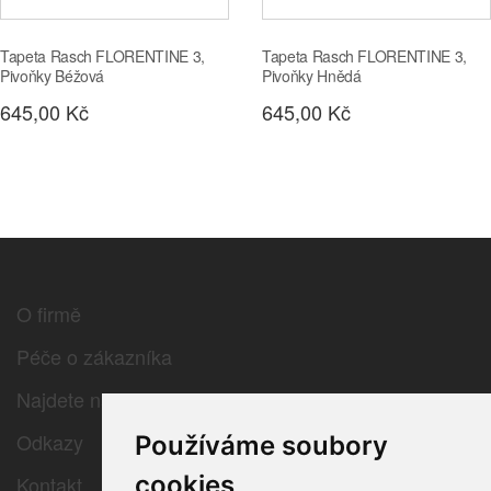
Tapeta Rasch FLORENTINE 3,
Tapeta Rasch FLORENTINE 3,
Pivoňky Béžová
Pivoňky Hnědá
645,00 Kč
645,00 Kč
O firmě
Péče o zákazníka
Najdete nás
Odkazy
Používáme soubory
cookies
Kontakt