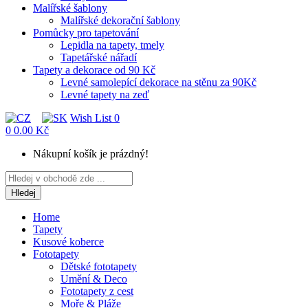
Malířské šablony
Malířské dekorační šablony
Pomůcky pro tapetování
Lepidla na tapety, tmely
Tapetářské nářadí
Tapety a dekorace od 90 Kč
Levné samolepící dekorace na stěnu za 90Kč
Levné tapety na zeď
Wish List
0
0
0.00 Kč
Nákupní košík je prázdný!
Hledej
Home
Tapety
Kusové koberce
Fototapety
Dětské fototapety
Umění & Deco
Fototapety z cest
Moře & Pláže