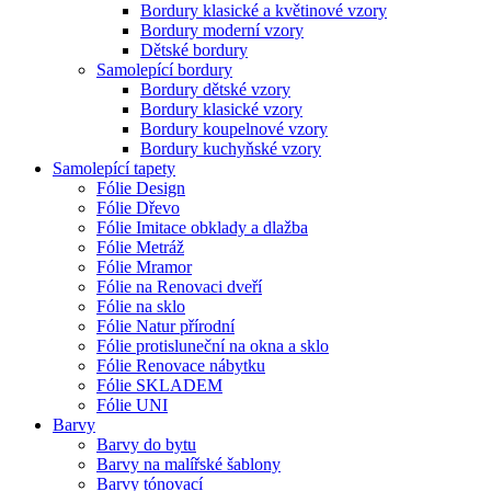
Bordury klasické a květinové vzory
Bordury moderní vzory
Dětské bordury
Samolepící bordury
Bordury dětské vzory
Bordury klasické vzory
Bordury koupelnové vzory
Bordury kuchyňské vzory
Samolepící tapety
Fólie Design
Fólie Dřevo
Fólie Imitace obklady a dlažba
Fólie Metráž
Fólie Mramor
Fólie na Renovaci dveří
Fólie na sklo
Fólie Natur přírodní
Fólie protisluneční na okna a sklo
Fólie Renovace nábytku
Fólie SKLADEM
Fólie UNI
Barvy
Barvy do bytu
Barvy na malířské šablony
Barvy tónovací