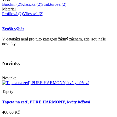
Barokní
(2)
Klasická
(2)
Strukturová
(2)
Material
Profilová
(2)
Vliesová
(2)
Zrušit výběr
V databázi není pro tuto kategorii žádný záznam, zde jsou naše
novinky.
Novinky
Novinka
Tapety
Tapeta na zeď, PURE HARMONY, květy béžová
466,00 Kč