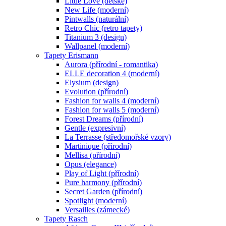
Little Love (dětské)
New Life (moderní)
Pintwalls (naturální)
Retro Chic (retro tapety)
Titanium 3 (design)
Wallpanel (moderní)
Tapety Erismann
Aurora (přírodní - romantika)
ELLE decoration 4 (moderní)
Elysium (design)
Evolution (přírodní)
Fashion for walls 4 (moderní)
Fashion for walls 5 (moderní)
Forest Dreams (přírodní)
Gentle (expresivní)
La Terrasse (středomořské vzory)
Martinique (přírodní)
Mellisa (přírodní)
Opus (elegance)
Play of Light (přírodní)
Pure harmony (přírodní)
Secret Garden (přírodní)
Spotlight (moderní)
Versailles (zámecké)
Tapety Rasch