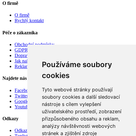
O firmě
O firmě
Rychlý kontakt
Péče o zákazníka
Obchodní podmínky
GDPR
Doprava
Jak nakupovat
Používáme soubory
Reklamace
cookies
Najdete nás
Tyto webové stránky používají
Facebook
Twitter
soubory cookies a další sledovací
Google
nástroje s cílem vylepšení
Youtube
uživatelského prostředí, zobrazení
přizpůsobeného obsahu a reklam,
Odkazy
analýzy návštěvnosti webových
Odkazy
stránek a zjištění zdroje
Toplist