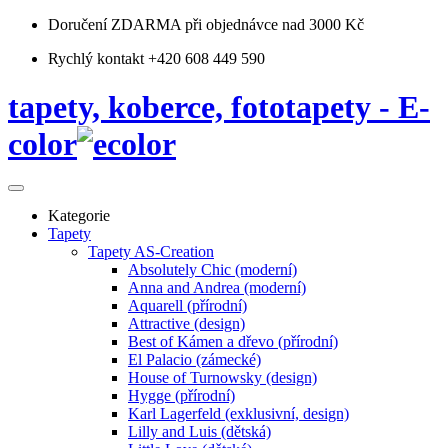
Doručení ZDARMA
při objednávce nad 3000 Kč
Rychlý kontakt +420 608 449 590
tapety, koberce, fototapety - E-
color
Kategorie
Tapety
Tapety AS-Creation
Absolutely Chic (moderní)
Anna and Andrea (moderní)
Aquarell (přírodní)
Attractive (design)
Best of Kámen a dřevo (přírodní)
El Palacio (zámecké)
House of Turnowsky (design)
Hygge (přírodní)
Karl Lagerfeld (exklusivní, design)
Lilly and Luis (dětská)