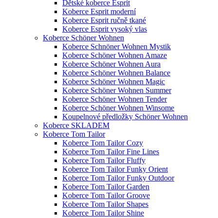
Dětské koberce Esprit
Koberce Esprit moderní
Koberce Esprit ručně tkané
Koberce Esprit vysoký vlas
Koberce Schöner Wohnen
Koberce Schnöner Wohnen Mystik
Koberce Schöner Wohnen Amaze
Koberce Schöner Wohnen Aura
Koberce Schöner Wohnen Balance
Koberce Schöner Wohnen Magic
Koberce Schöner Wohnen Summer
Koberce Schöner Wohnen Tender
Koberce Schöner Wohnen Winsome
Koupelnové předložky Schöner Wohnen
Koberce SKLADEM
Koberce Tom Tailor
Koberce Tom Tailor Cozy
Koberce Tom Tailor Fine Lines
Koberce Tom Tailor Fluffy
Koberce Tom Tailor Funky Orient
Koberce Tom Tailor Funky Outdoor
Koberce Tom Tailor Garden
Koberce Tom Tailor Groove
Koberce Tom Tailor Shapes
Koberce Tom Tailor Shine