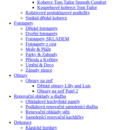
Koberce Tom Tailor Smooth Comfort
Koupelnové koberce Tom Tailor
Kobercové protiskluzové podložky
Sigikid dětské koberce
Fototapety
Dětské fototapety
Dveřní fototapety
Fototapety SKLADEM
Fototapety z cest
Moře & Pláže
Parky & Zahrady
Příroda a Květiny
Umění & Deco
Západy slunce
Obrazy
Obrazy na zeď
Dětské obrazy Lilly and Luis
Obrazy na zeď Patel 2
Renovační obklady a dlažba
Obkladové kuchyňské panely
Podlahová renovační samolepící dlažba
Renovační obklady stěn
Samolepící renovační kachličky
Dekorace
Klasické bordury