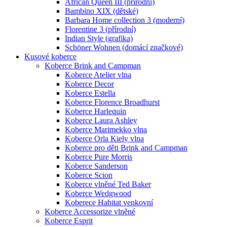
African Queen III (přírodní)
Bambino XIX (dětské)
Barbara Home collection 3 (moderní)
Florentine 3 (přírodní)
Indian Style (grafika)
Schöner Wohnen (domácí značkové)
Kusové koberce
Koberce Brink and Campman
Koberce Atelier vlna
Koberce Decor
Koberce Estella
Koberce Florence Broadhurst
Koberce Harlequin
Koberce Laura Ashley
Koberce Marimekko vlna
Koberce Orla Kiely vlna
Koberce pro děti Brink and Campman
Koberce Pure Morris
Koberce Sanderson
Koberce Scion
Koberce vlněné Ted Baker
Koberce Wedgwood
Koberece Habitat venkovní
Koberce Accessorize vlněné
Koberce Esprit