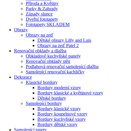
Příroda a Květiny
Parky & Zahrady
Západy slunce
Dveřní fototapety
Fototapety SKLADEM
Obrazy
Obrazy na zeď
Dětské obrazy Lilly and Luis
Obrazy na zeď Patel 2
Renovační obklady a dlažba
Obkladové kuchyňské panely
Renovační obklady stěn
Podlahová renovační samolepící dlažba
Samolepící renovační kachličky
Dekorace
Klasické bordury
Bordury moderní vzory
Bordury klasické a květinové vzory
Dětské bordury
Samolepící bordury
Bordury klasické vzory
Bordury koupelnové vzory
Bordury kuchyňské vzory
Bordury dětské vzory
Samolepící tapety