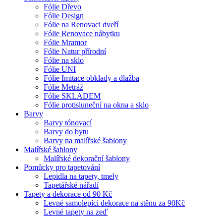
Fólie Dřevo
Fólie Design
Fólie na Renovaci dveří
Fólie Renovace nábytku
Fólie Mramor
Fólie Natur přírodní
Fólie na sklo
Fólie UNI
Fólie Imitace obklady a dlažba
Fólie Metráž
Fólie SKLADEM
Fólie protisluneční na okna a sklo
Barvy
Barvy tónovací
Barvy do bytu
Barvy na malířské šablony
Malířské šablony
Malířské dekorační šablony
Pomůcky pro tapetování
Lepidla na tapety, tmely
Tapetářské nářadí
Tapety a dekorace od 90 Kč
Levné samolepící dekorace na stěnu za 90Kč
Levné tapety na zeď