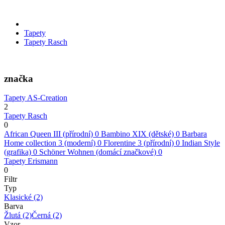
Tapety
Tapety Rasch
značka
Tapety AS-Creation
2
Tapety Rasch
0
African Queen III (přírodní)
0
Bambino XIX (dětské)
0
Barbara
Home collection 3 (moderní)
0
Florentine 3 (přírodní)
0
Indian Style
(grafika)
0
Schöner Wohnen (domácí značkové)
0
Tapety Erismann
0
Filtr
Typ
Klasické
(2)
Barva
Žlutá
(2)
Černá
(2)
Vzor