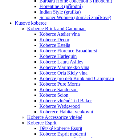
Barbara Home collection 3 (moderní)
Florentine 3 (přírodní)
Indian Style (grafika)
Schöner Wohnen (domácí značkové)
Kusové koberce
Koberce Brink and Campman
Koberce Atelier vlna
Koberce Decor
Koberce Estella
Koberce Florence Broadhurst
Koberce Harlequin
Koberce Laura Ashley
Koberce Marimekko vlna
Koberce Orla Kiely vlna
Koberce pro děti Brink and Campman
Koberce Pure Morris
Koberce Sanderson
Koberce Scion
Koberce vlněné Ted Baker
Koberce Wedgwood
Koberece Habitat venkovní
Koberce Accessorize vlněné
Koberce Esprit
Dětské koberce Esprit
Koberce Esprit moderní