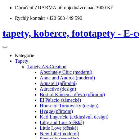
Doručení ZDARMA
při objednávce nad 3000 Kč
Rychlý kontakt +420 608 449 590
tapety, koberce, fototapety - E-c
Kategorie
Tapety
Tapety AS-Creation
Absolutely Chic (moderní)
Anna and Andrea (moderní)
Aquarell (přírodní)
Attractive (design)
Best of Kámen a dřevo (přírodní)
El Palacio (zámecké)
House of Turnowsky (design)
Hygge (přírodní)
Karl Lagerfeld (exklusivní, design)
Lilly and Luis (dětská)
Little Love (dětské)
New Life (moderní)