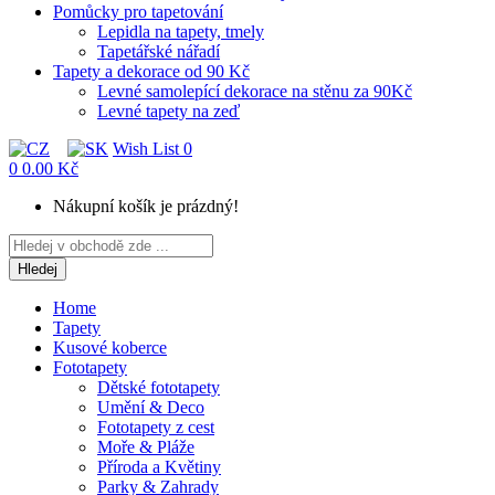
Pomůcky pro tapetování
Lepidla na tapety, tmely
Tapetářské nářadí
Tapety a dekorace od 90 Kč
Levné samolepící dekorace na stěnu za 90Kč
Levné tapety na zeď
Wish List
0
0
0.00 Kč
Nákupní košík je prázdný!
Hledej
Home
Tapety
Kusové koberce
Fototapety
Dětské fototapety
Umění & Deco
Fototapety z cest
Moře & Pláže
Příroda a Květiny
Parky & Zahrady