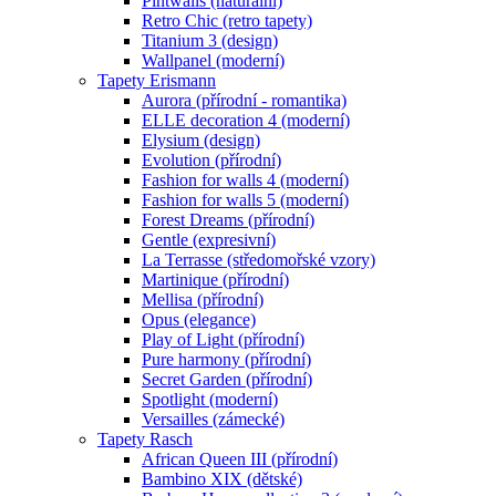
Pintwalls (naturální)
Retro Chic (retro tapety)
Titanium 3 (design)
Wallpanel (moderní)
Tapety Erismann
Aurora (přírodní - romantika)
ELLE decoration 4 (moderní)
Elysium (design)
Evolution (přírodní)
Fashion for walls 4 (moderní)
Fashion for walls 5 (moderní)
Forest Dreams (přírodní)
Gentle (expresivní)
La Terrasse (středomořské vzory)
Martinique (přírodní)
Mellisa (přírodní)
Opus (elegance)
Play of Light (přírodní)
Pure harmony (přírodní)
Secret Garden (přírodní)
Spotlight (moderní)
Versailles (zámecké)
Tapety Rasch
African Queen III (přírodní)
Bambino XIX (dětské)