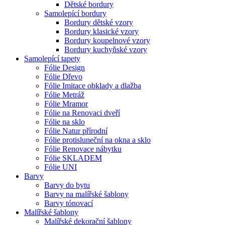
Dětské bordury
Samolepící bordury
Bordury dětské vzory
Bordury klasické vzory
Bordury koupelnové vzory
Bordury kuchyňské vzory
Samolepící tapety
Fólie Design
Fólie Dřevo
Fólie Imitace obklady a dlažba
Fólie Metráž
Fólie Mramor
Fólie na Renovaci dveří
Fólie na sklo
Fólie Natur přírodní
Fólie protisluneční na okna a sklo
Fólie Renovace nábytku
Fólie SKLADEM
Fólie UNI
Barvy
Barvy do bytu
Barvy na malířské šablony
Barvy tónovací
Malířské šablony
Malířské dekorační šablony