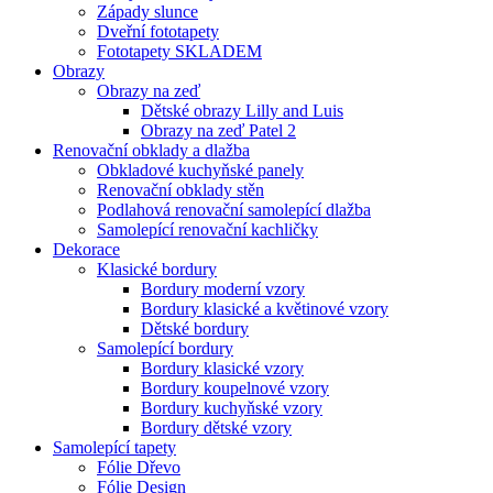
Západy slunce
Dveřní fototapety
Fototapety SKLADEM
Obrazy
Obrazy na zeď
Dětské obrazy Lilly and Luis
Obrazy na zeď Patel 2
Renovační obklady a dlažba
Obkladové kuchyňské panely
Renovační obklady stěn
Podlahová renovační samolepící dlažba
Samolepící renovační kachličky
Dekorace
Klasické bordury
Bordury moderní vzory
Bordury klasické a květinové vzory
Dětské bordury
Samolepící bordury
Bordury klasické vzory
Bordury koupelnové vzory
Bordury kuchyňské vzory
Bordury dětské vzory
Samolepící tapety
Fólie Dřevo
Fólie Design