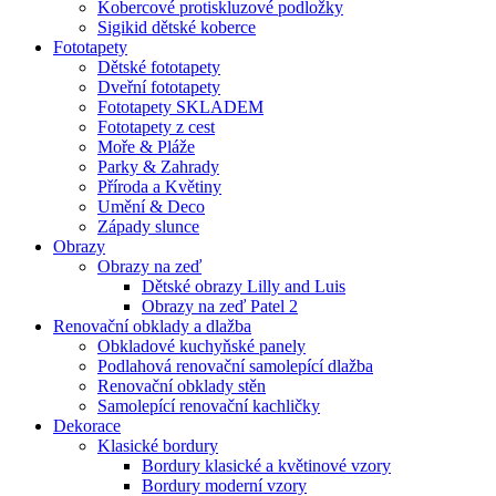
Kobercové protiskluzové podložky
Sigikid dětské koberce
Fototapety
Dětské fototapety
Dveřní fototapety
Fototapety SKLADEM
Fototapety z cest
Moře & Pláže
Parky & Zahrady
Příroda a Květiny
Umění & Deco
Západy slunce
Obrazy
Obrazy na zeď
Dětské obrazy Lilly and Luis
Obrazy na zeď Patel 2
Renovační obklady a dlažba
Obkladové kuchyňské panely
Podlahová renovační samolepící dlažba
Renovační obklady stěn
Samolepící renovační kachličky
Dekorace
Klasické bordury
Bordury klasické a květinové vzory
Bordury moderní vzory