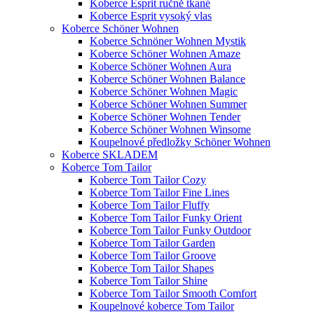
Koberce Esprit ručně tkané
Koberce Esprit vysoký vlas
Koberce Schöner Wohnen
Koberce Schnöner Wohnen Mystik
Koberce Schöner Wohnen Amaze
Koberce Schöner Wohnen Aura
Koberce Schöner Wohnen Balance
Koberce Schöner Wohnen Magic
Koberce Schöner Wohnen Summer
Koberce Schöner Wohnen Tender
Koberce Schöner Wohnen Winsome
Koupelnové předložky Schöner Wohnen
Koberce SKLADEM
Koberce Tom Tailor
Koberce Tom Tailor Cozy
Koberce Tom Tailor Fine Lines
Koberce Tom Tailor Fluffy
Koberce Tom Tailor Funky Orient
Koberce Tom Tailor Funky Outdoor
Koberce Tom Tailor Garden
Koberce Tom Tailor Groove
Koberce Tom Tailor Shapes
Koberce Tom Tailor Shine
Koberce Tom Tailor Smooth Comfort
Koupelnové koberce Tom Tailor