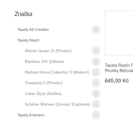
Značka
Tapety AS-Creation
8
Tapety Rasch
4
African Queen III (přírodní)
0
Bambino XIX (dětské)
0
Tapeta Rasch 
Pivoňky Béžová
Barbara Home Collection 3 (moderní)
1
645,00 Kč
Florentine 3 (přírodní)
3
Indian Style (grafika)
0
Schöner Wohnen (domácí Značkové)
0
Tapety Erismann
1