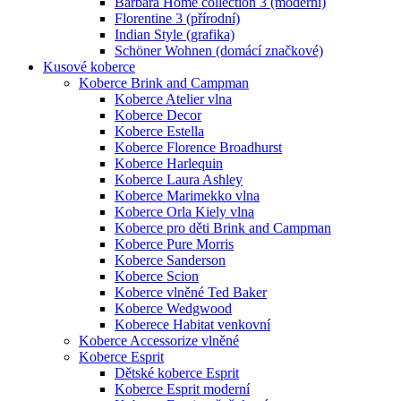
Barbara Home collection 3 (moderní)
Florentine 3 (přírodní)
Indian Style (grafika)
Schöner Wohnen (domácí značkové)
Kusové koberce
Koberce Brink and Campman
Koberce Atelier vlna
Koberce Decor
Koberce Estella
Koberce Florence Broadhurst
Koberce Harlequin
Koberce Laura Ashley
Koberce Marimekko vlna
Koberce Orla Kiely vlna
Koberce pro děti Brink and Campman
Koberce Pure Morris
Koberce Sanderson
Koberce Scion
Koberce vlněné Ted Baker
Koberce Wedgwood
Koberece Habitat venkovní
Koberce Accessorize vlněné
Koberce Esprit
Dětské koberce Esprit
Koberce Esprit moderní