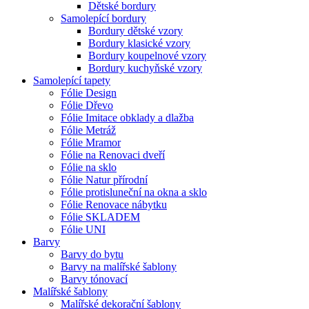
Dětské bordury
Samolepící bordury
Bordury dětské vzory
Bordury klasické vzory
Bordury koupelnové vzory
Bordury kuchyňské vzory
Samolepící tapety
Fólie Design
Fólie Dřevo
Fólie Imitace obklady a dlažba
Fólie Metráž
Fólie Mramor
Fólie na Renovaci dveří
Fólie na sklo
Fólie Natur přírodní
Fólie protisluneční na okna a sklo
Fólie Renovace nábytku
Fólie SKLADEM
Fólie UNI
Barvy
Barvy do bytu
Barvy na malířské šablony
Barvy tónovací
Malířské šablony
Malířské dekorační šablony