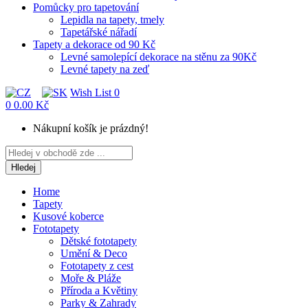
Pomůcky pro tapetování
Lepidla na tapety, tmely
Tapetářské nářadí
Tapety a dekorace od 90 Kč
Levné samolepící dekorace na stěnu za 90Kč
Levné tapety na zeď
Wish List
0
0
0.00 Kč
Nákupní košík je prázdný!
Hledej
Home
Tapety
Kusové koberce
Fototapety
Dětské fototapety
Umění & Deco
Fototapety z cest
Moře & Pláže
Příroda a Květiny
Parky & Zahrady