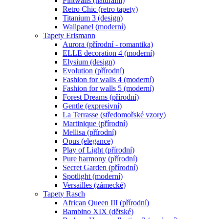
Pintwalls (naturální)
Retro Chic (retro tapety)
Titanium 3 (design)
Wallpanel (moderní)
Tapety Erismann
Aurora (přírodní - romantika)
ELLE decoration 4 (moderní)
Elysium (design)
Evolution (přírodní)
Fashion for walls 4 (moderní)
Fashion for walls 5 (moderní)
Forest Dreams (přírodní)
Gentle (expresivní)
La Terrasse (středomořské vzory)
Martinique (přírodní)
Mellisa (přírodní)
Opus (elegance)
Play of Light (přírodní)
Pure harmony (přírodní)
Secret Garden (přírodní)
Spotlight (moderní)
Versailles (zámecké)
Tapety Rasch
African Queen III (přírodní)
Bambino XIX (dětské)