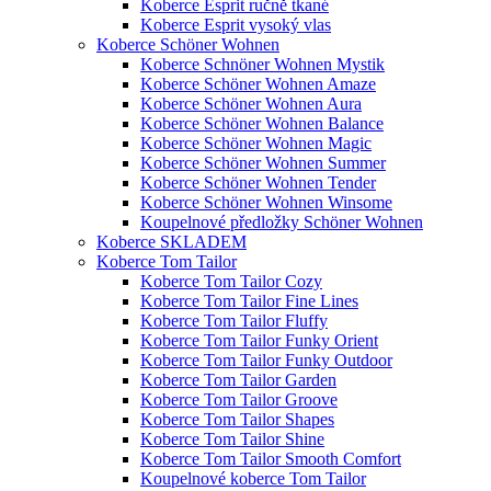
Koberce Esprit ručně tkané
Koberce Esprit vysoký vlas
Koberce Schöner Wohnen
Koberce Schnöner Wohnen Mystik
Koberce Schöner Wohnen Amaze
Koberce Schöner Wohnen Aura
Koberce Schöner Wohnen Balance
Koberce Schöner Wohnen Magic
Koberce Schöner Wohnen Summer
Koberce Schöner Wohnen Tender
Koberce Schöner Wohnen Winsome
Koupelnové předložky Schöner Wohnen
Koberce SKLADEM
Koberce Tom Tailor
Koberce Tom Tailor Cozy
Koberce Tom Tailor Fine Lines
Koberce Tom Tailor Fluffy
Koberce Tom Tailor Funky Orient
Koberce Tom Tailor Funky Outdoor
Koberce Tom Tailor Garden
Koberce Tom Tailor Groove
Koberce Tom Tailor Shapes
Koberce Tom Tailor Shine
Koberce Tom Tailor Smooth Comfort
Koupelnové koberce Tom Tailor