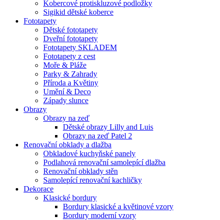
Kobercové protiskluzové podložky
Sigikid dětské koberce
Fototapety
Dětské fototapety
Dveřní fototapety
Fototapety SKLADEM
Fototapety z cest
Moře & Pláže
Parky & Zahrady
Příroda a Květiny
Umění & Deco
Západy slunce
Obrazy
Obrazy na zeď
Dětské obrazy Lilly and Luis
Obrazy na zeď Patel 2
Renovační obklady a dlažba
Obkladové kuchyňské panely
Podlahová renovační samolepící dlažba
Renovační obklady stěn
Samolepící renovační kachličky
Dekorace
Klasické bordury
Bordury klasické a květinové vzory
Bordury moderní vzory