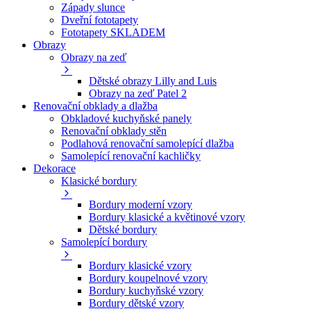
Západy slunce
Dveřní fototapety
Fototapety SKLADEM
Obrazy
Obrazy na zeď
Dětské obrazy Lilly and Luis
Obrazy na zeď Patel 2
Renovační obklady a dlažba
Obkladové kuchyňské panely
Renovační obklady stěn
Podlahová renovační samolepící dlažba
Samolepící renovační kachličky
Dekorace
Klasické bordury
Bordury moderní vzory
Bordury klasické a květinové vzory
Dětské bordury
Samolepící bordury
Bordury klasické vzory
Bordury koupelnové vzory
Bordury kuchyňské vzory
Bordury dětské vzory