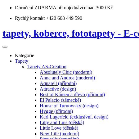
Doručení ZDARMA
při objednávce nad 3000 Kč
Rychlý kontakt +420 608 449 590
tapety, koberce, fototapety - E-c
Kategorie
Tapety
Tapety AS-Creation
Absolutely Chic (moderní)
Anna and Andrea (moderní)
Aquarell (přírodní)
Attractive (design)
Best of Kámen a dřevo (přírodní)
El Palacio (zámecké)
House of Turnowsky (design)
Hygge (přírodní)
Karl Lagerfeld (exklusivní, design)
Lilly and Luis (dětská)
Little Love (dětské)
New Life (moderní)