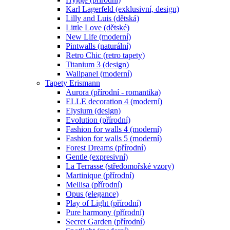
Karl Lagerfeld (exklusivní, design)
Lilly and Luis (dětská)
Little Love (dětské)
New Life (moderní)
Pintwalls (naturální)
Retro Chic (retro tapety)
Titanium 3 (design)
Wallpanel (moderní)
Tapety Erismann
Aurora (přírodní - romantika)
ELLE decoration 4 (moderní)
Elysium (design)
Evolution (přírodní)
Fashion for walls 4 (moderní)
Fashion for walls 5 (moderní)
Forest Dreams (přírodní)
Gentle (expresivní)
La Terrasse (středomořské vzory)
Martinique (přírodní)
Mellisa (přírodní)
Opus (elegance)
Play of Light (přírodní)
Pure harmony (přírodní)
Secret Garden (přírodní)