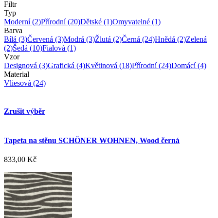
Filtr
Typ
Moderní
(2)
Přírodní
(20)
Dětské
(1)
Omyvatelné
(1)
Barva
Bílá
(3)
Červená
(3)
Modrá
(3)
Žlutá
(2)
Černá
(24)
Hnědá
(2)
Zelená
(2)
Šedá
(10)
Fialová
(1)
Vzor
Designová
(3)
Grafická
(4)
Květinová
(18)
Přírodní
(24)
Domácí
(4)
Material
Vliesová
(24)
Zrušit výběr
Tapeta na stěnu SCHÖNER WOHNEN, Wood černá
833,00 Kč