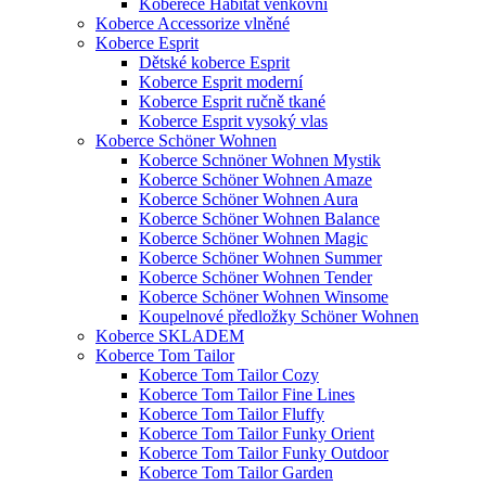
Koberece Habitat venkovní
Koberce Accessorize vlněné
Koberce Esprit
Dětské koberce Esprit
Koberce Esprit moderní
Koberce Esprit ručně tkané
Koberce Esprit vysoký vlas
Koberce Schöner Wohnen
Koberce Schnöner Wohnen Mystik
Koberce Schöner Wohnen Amaze
Koberce Schöner Wohnen Aura
Koberce Schöner Wohnen Balance
Koberce Schöner Wohnen Magic
Koberce Schöner Wohnen Summer
Koberce Schöner Wohnen Tender
Koberce Schöner Wohnen Winsome
Koupelnové předložky Schöner Wohnen
Koberce SKLADEM
Koberce Tom Tailor
Koberce Tom Tailor Cozy
Koberce Tom Tailor Fine Lines
Koberce Tom Tailor Fluffy
Koberce Tom Tailor Funky Orient
Koberce Tom Tailor Funky Outdoor
Koberce Tom Tailor Garden