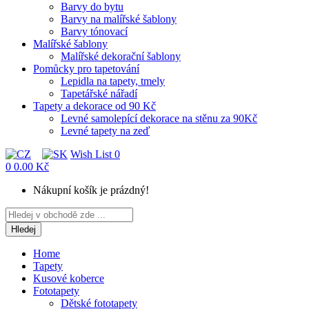
Barvy do bytu
Barvy na malířské šablony
Barvy tónovací
Malířské šablony
Malířské dekorační šablony
Pomůcky pro tapetování
Lepidla na tapety, tmely
Tapetářské nářadí
Tapety a dekorace od 90 Kč
Levné samolepící dekorace na stěnu za 90Kč
Levné tapety na zeď
Wish List
0
0
0.00 Kč
Nákupní košík je prázdný!
Hledej
Home
Tapety
Kusové koberce
Fototapety
Dětské fototapety