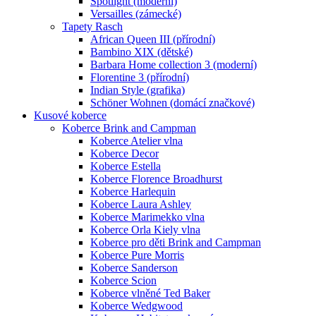
Spotlight (moderní)
Versailles (zámecké)
Tapety Rasch
African Queen III (přírodní)
Bambino XIX (dětské)
Barbara Home collection 3 (moderní)
Florentine 3 (přírodní)
Indian Style (grafika)
Schöner Wohnen (domácí značkové)
Kusové koberce
Koberce Brink and Campman
Koberce Atelier vlna
Koberce Decor
Koberce Estella
Koberce Florence Broadhurst
Koberce Harlequin
Koberce Laura Ashley
Koberce Marimekko vlna
Koberce Orla Kiely vlna
Koberce pro děti Brink and Campman
Koberce Pure Morris
Koberce Sanderson
Koberce Scion
Koberce vlněné Ted Baker
Koberce Wedgwood