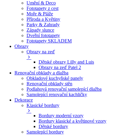
Umění & Deco
Fototapety z cest
Moře & Pláže
Příroda a Květiny
Parky & Zahrady
Západy slunce
Dveřní fototapety
Fototapety SKLADEM
Obrazy
Obrazy na zeď
Dětské obrazy Lilly and Luis
Obrazy na zeď Patel 2
Renovační obklady a dlažba
Obkladové kuchyňské panely
Renovační obklady stěn
Podlahová renovační samolepící dlažba
Samolepící renovační kachličky
Dekorace
Klasické bordury
Bordury moderní vzory
Bordury klasické a květinové vzory
Dětské bordury
Samolepící bordury