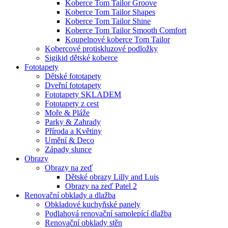
Koberce Tom Tailor Groove
Koberce Tom Tailor Shapes
Koberce Tom Tailor Shine
Koberce Tom Tailor Smooth Comfort
Koupelnové koberce Tom Tailor
Kobercové protiskluzové podložky
Sigikid dětské koberce
Fototapety
Dětské fototapety
Dveřní fototapety
Fototapety SKLADEM
Fototapety z cest
Moře & Pláže
Parky & Zahrady
Příroda a Květiny
Umění & Deco
Západy slunce
Obrazy
Obrazy na zeď
Dětské obrazy Lilly and Luis
Obrazy na zeď Patel 2
Renovační obklady a dlažba
Obkladové kuchyňské panely
Podlahová renovační samolepící dlažba
Renovační obklady stěn