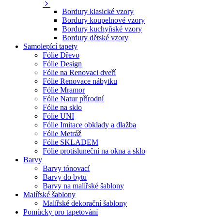
Bordury klasické vzory
Bordury koupelnové vzory
Bordury kuchyňské vzory
Bordury dětské vzory
Samolepící tapety
Fólie Dřevo
Fólie Design
Fólie na Renovaci dveří
Fólie Renovace nábytku
Fólie Mramor
Fólie Natur přírodní
Fólie na sklo
Fólie UNI
Fólie Imitace obklady a dlažba
Fólie Metráž
Fólie SKLADEM
Fólie protisluneční na okna a sklo
Barvy
Barvy tónovací
Barvy do bytu
Barvy na malířské šablony
Malířské šablony
Malířské dekorační šablony
Pomůcky pro tapetování