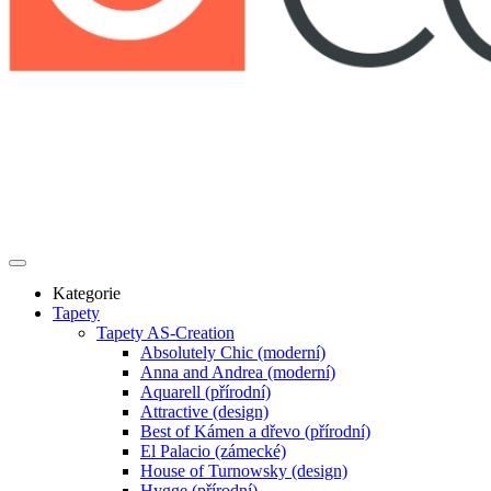
Kategorie
Tapety
Tapety AS-Creation
Absolutely Chic (moderní)
Anna and Andrea (moderní)
Aquarell (přírodní)
Attractive (design)
Best of Kámen a dřevo (přírodní)
El Palacio (zámecké)
House of Turnowsky (design)
Hygge (přírodní)