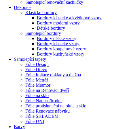
Samolepící renovační kachličky
Dekorace
Klasické bordury
Bordury klasické a květinové vzory
Bordury moderní vzory
Dětské bordury
Samolepící bordury
Bordury dětské vzory
Bordury klasické vzory
Bordury koupelnové vzory
Bordury kuchyňské vzory
Samolepící tapety
Fólie Design
Fólie Dřevo
Fólie Imitace obklady a dlažba
Fólie Metráž
Fólie Mramor
Fólie na Renovaci dveří
Fólie na sklo
Fólie Natur přírodní
Fólie protisluneční na okna a sklo
Fólie Renovace nábytku
Fólie SKLADEM
Fólie UNI
Barvy