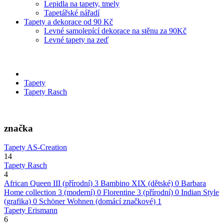
Lepidla na tapety, tmely
Tapetářské nářadí
Tapety a dekorace od 90 Kč
Levné samolepící dekorace na stěnu za 90Kč
Levné tapety na zeď
Tapety
Tapety Rasch
značka
Tapety AS-Creation
14
Tapety Rasch
4
African Queen III (přírodní)
3
Bambino XIX (dětské)
0
Barbara
Home collection 3 (moderní)
0
Florentine 3 (přírodní)
0
Indian Style
(grafika)
0
Schöner Wohnen (domácí značkové)
1
Tapety Erismann
6