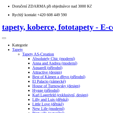
Doručení ZDARMA
při objednávce nad 3000 Kč
Rychlý kontakt +420 608 449 590
tapety, koberce, fototapety - E-c
Kategorie
Tapety
Tapety AS-Creation
Absolutely Chic (moderní)
Anna and Andrea (moderní)
Aquarell (přírodní)
Attractive (design)
Best of Kámen a dřevo (přírodní)
El Palacio (zámecké)
House of Turnowsky (design)
Hygge (přírodní)
Karl Lagerfeld (exklusivní, design)
Lilly and Luis (dětská)
Little Love (dětské)
New Life (moderní)