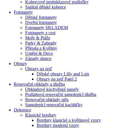
Kobercové protiskluzové podložky
Sigikid dětské koberce
Fototapety
Dětské fototapety
Dveřní fototapety
Fototapety SKLADEM
Fototapety z cest
Moře & Pláže
Parky & Zahrady
Příroda a Květiny
Umění & Deco
Západy slunce
Obrazy
Obrazy na zeď
Dětské obrazy Lilly and Luis
Obrazy na zeď Patel 2
Renovační obklady a dlažba
Obkladové kuchyňské panely
Podlahová renovační samolepící dlažba
Renovační obklady stěn
Samolepící renovační kachličky
Dekorace
Klasické bordury
Bordury klasické a květinové vzory
Bordury moderní vzory