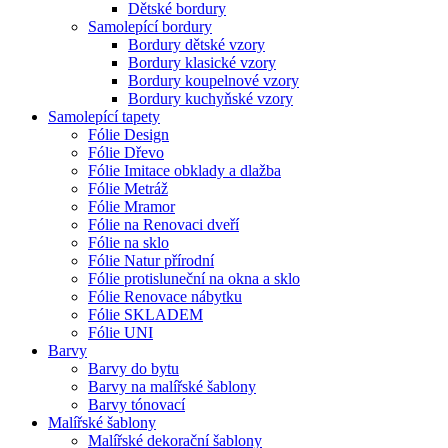
Dětské bordury
Samolepící bordury
Bordury dětské vzory
Bordury klasické vzory
Bordury koupelnové vzory
Bordury kuchyňské vzory
Samolepící tapety
Fólie Design
Fólie Dřevo
Fólie Imitace obklady a dlažba
Fólie Metráž
Fólie Mramor
Fólie na Renovaci dveří
Fólie na sklo
Fólie Natur přírodní
Fólie protisluneční na okna a sklo
Fólie Renovace nábytku
Fólie SKLADEM
Fólie UNI
Barvy
Barvy do bytu
Barvy na malířské šablony
Barvy tónovací
Malířské šablony
Malířské dekorační šablony