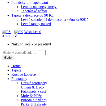
Pomůcky pro tapetování
Lepidla na tapety, tmely
Tapetářské nářadí
Tapety a dekorace od 90 Kč
Levné samolepící dekorace na stěnu za 90Kč
Levné tapety na zeď
Wish List
0
0
0.00 Kč
Nákupní košík je prázdný!
Hledej
Home
Tapety
Kusové koberce
Fototapety
Dětské fototapety
Umění & Deco
Fototapety z cest
Moře & Pláže
Příroda a Květiny
Parky & Zahrady