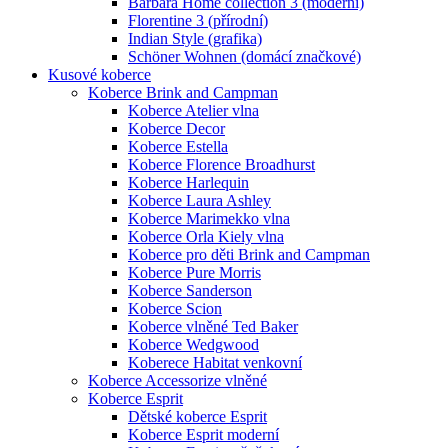
Barbara Home collection 3 (moderní)
Florentine 3 (přírodní)
Indian Style (grafika)
Schöner Wohnen (domácí značkové)
Kusové koberce
Koberce Brink and Campman
Koberce Atelier vlna
Koberce Decor
Koberce Estella
Koberce Florence Broadhurst
Koberce Harlequin
Koberce Laura Ashley
Koberce Marimekko vlna
Koberce Orla Kiely vlna
Koberce pro děti Brink and Campman
Koberce Pure Morris
Koberce Sanderson
Koberce Scion
Koberce vlněné Ted Baker
Koberce Wedgwood
Koberece Habitat venkovní
Koberce Accessorize vlněné
Koberce Esprit
Dětské koberce Esprit
Koberce Esprit moderní