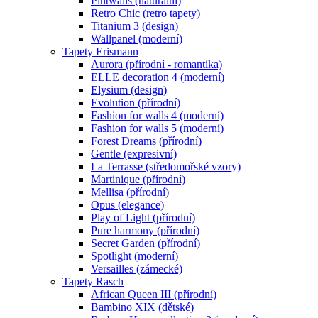
Pintwalls (naturální)
Retro Chic (retro tapety)
Titanium 3 (design)
Wallpanel (moderní)
Tapety Erismann
Aurora (přírodní - romantika)
ELLE decoration 4 (moderní)
Elysium (design)
Evolution (přírodní)
Fashion for walls 4 (moderní)
Fashion for walls 5 (moderní)
Forest Dreams (přírodní)
Gentle (expresivní)
La Terrasse (středomořské vzory)
Martinique (přírodní)
Mellisa (přírodní)
Opus (elegance)
Play of Light (přírodní)
Pure harmony (přírodní)
Secret Garden (přírodní)
Spotlight (moderní)
Versailles (zámecké)
Tapety Rasch
African Queen III (přírodní)
Bambino XIX (dětské)