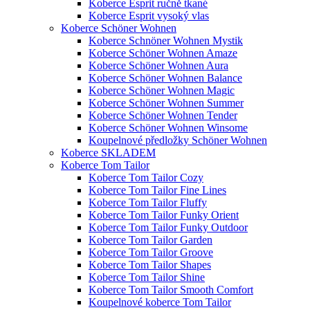
Koberce Esprit ručně tkané
Koberce Esprit vysoký vlas
Koberce Schöner Wohnen
Koberce Schnöner Wohnen Mystik
Koberce Schöner Wohnen Amaze
Koberce Schöner Wohnen Aura
Koberce Schöner Wohnen Balance
Koberce Schöner Wohnen Magic
Koberce Schöner Wohnen Summer
Koberce Schöner Wohnen Tender
Koberce Schöner Wohnen Winsome
Koupelnové předložky Schöner Wohnen
Koberce SKLADEM
Koberce Tom Tailor
Koberce Tom Tailor Cozy
Koberce Tom Tailor Fine Lines
Koberce Tom Tailor Fluffy
Koberce Tom Tailor Funky Orient
Koberce Tom Tailor Funky Outdoor
Koberce Tom Tailor Garden
Koberce Tom Tailor Groove
Koberce Tom Tailor Shapes
Koberce Tom Tailor Shine
Koberce Tom Tailor Smooth Comfort
Koupelnové koberce Tom Tailor