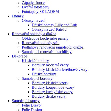
Západy slunce
Dveřní fototapety
Fototapety SKLADEM
Obrazy
Obrazy na zeď
Dětské obrazy Lilly and Luis
Obrazy na zeď Patel 2
Renovační obklady a dlažba
Obkladové kuchyňské panely
Renovační obklady stěn
Podlahová renovační samolepící dlažba
Samolepící renovační kachličky
Dekorace
Klasické bordury
Bordury moderní vzory
Bordury klasické a květinové vzory
Dětské bordury
Samolepící bordury
Bordury klasické vzory
Bordury koupelnové vzory
Bordury kuchyňské vzory
Bordury dětské vzory
Samolepící tapety
Fólie Dřevo
Fólie Design