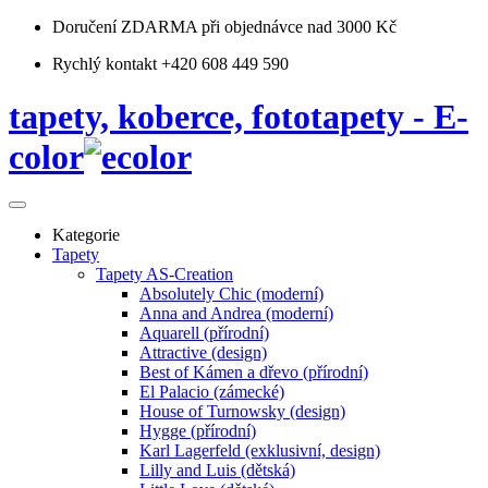
Doručení ZDARMA
při objednávce nad 3000 Kč
Rychlý kontakt +420 608 449 590
tapety, koberce, fototapety - E-
color
Kategorie
Tapety
Tapety AS-Creation
Absolutely Chic (moderní)
Anna and Andrea (moderní)
Aquarell (přírodní)
Attractive (design)
Best of Kámen a dřevo (přírodní)
El Palacio (zámecké)
House of Turnowsky (design)
Hygge (přírodní)
Karl Lagerfeld (exklusivní, design)
Lilly and Luis (dětská)