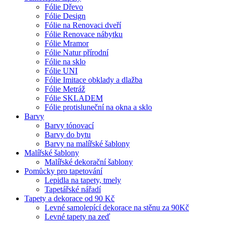
Fólie Dřevo
Fólie Design
Fólie na Renovaci dveří
Fólie Renovace nábytku
Fólie Mramor
Fólie Natur přírodní
Fólie na sklo
Fólie UNI
Fólie Imitace obklady a dlažba
Fólie Metráž
Fólie SKLADEM
Fólie protisluneční na okna a sklo
Barvy
Barvy tónovací
Barvy do bytu
Barvy na malířské šablony
Malířské šablony
Malířské dekorační šablony
Pomůcky pro tapetování
Lepidla na tapety, tmely
Tapetářské nářadí
Tapety a dekorace od 90 Kč
Levné samolepící dekorace na stěnu za 90Kč
Levné tapety na zeď