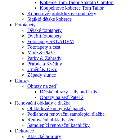
Koberce Tom Tailor Smooth Comfort
Koupelnové koberce Tom Tailor
Kobercové protiskluzové podložky
Sigikid dětské koberce
Fototapety
Dětské fototapety
Dveřní fototapety
Fototapety SKLADEM
Fototapety z cest
Moře & Pláže
Parky & Zahrady
Příroda a Květiny
Umění & Deco
Západy slunce
Obrazy
Obrazy na zeď
Dětské obrazy Lilly and Luis
Obrazy na zeď Patel 2
Renovační obklady a dlažba
Obkladové kuchyňské panely
Podlahová renovační samolepící dlažba
Renovační obklady stěn
Samolepící renovační kachličky
Dekorace
Klasické bordury