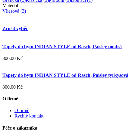
Grafická
(2)
Klasická
(3)
Přírodní
(3)
Domácí
(1)
Material
Vliesová
(3)
Zrušit výběr
Tapety do bytu INDIAN STYLE od Rasch, Paisley modrá
800,00 Kč
Tapety do bytu INDIAN STYLE od Rasch, Paisley tyrkysová
800,00 Kč
O firmě
O firmě
Rychlý kontakt
Péče o zákazníka