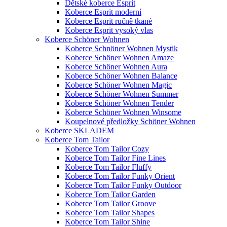
Dětské koberce Esprit
Koberce Esprit moderní
Koberce Esprit ručně tkané
Koberce Esprit vysoký vlas
Koberce Schöner Wohnen
Koberce Schnöner Wohnen Mystik
Koberce Schöner Wohnen Amaze
Koberce Schöner Wohnen Aura
Koberce Schöner Wohnen Balance
Koberce Schöner Wohnen Magic
Koberce Schöner Wohnen Summer
Koberce Schöner Wohnen Tender
Koberce Schöner Wohnen Winsome
Koupelnové předložky Schöner Wohnen
Koberce SKLADEM
Koberce Tom Tailor
Koberce Tom Tailor Cozy
Koberce Tom Tailor Fine Lines
Koberce Tom Tailor Fluffy
Koberce Tom Tailor Funky Orient
Koberce Tom Tailor Funky Outdoor
Koberce Tom Tailor Garden
Koberce Tom Tailor Groove
Koberce Tom Tailor Shapes
Koberce Tom Tailor Shine