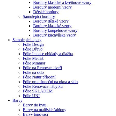
Bordury klasické a květinové vzory
Bordury moderní vzory
Dětské bordury
Samolepící bordury
Bordury dětské vzory
Bordury klasické vzory
Bordury koupelnové vzory
Bordury kuchyňské vzory
Samolepící tapety
Fólie Design
Fólie Dřevo
Fólie Imitace obklady a dlažba
Fólie Metráž
Fólie Mramor
Fólie na Renovaci dveří
Fólie na sklo
Fólie Natur přírodní
Fólie protisluneční na okna a sklo
Fólie Renovace nábytku
Fólie SKLADEM
Fólie UNI
Barvy
Barvy do bytu
Barvy na malířské šablony
Barvy tónovací