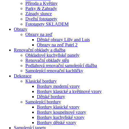
Příroda a Květiny
Parky & Zahrady
Západy slunce
Dveřní fototapety
Fototapety SKLADEM
Obrazy
Obrazy na zeď
Dětské obrazy Lilly and Luis
Obrazy na zeď Patel 2
Renovační obklady a dlažba
Obkladové kuchyňské panely
Renovační obklady stěn
Podlahová renovační samolepící dlažba
Samolepící renovační kachličky
Dekorace
Klasické bordury
Bordury moderní vzory
Bordury klasické a květinové vzory
Dětské bordury
Samolepící bordury
Bordury klasické vzory
Bordury koupelnové vzory
Bordury kuchyňské vzory
Bordury dětské vzory
Samolepící tapety