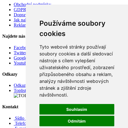
Obchodní podmínky
GDPR
Doprava
Jak nakupovat
Používáme soubory
Reklamace
cookies
Najdete nás
Tyto webové stránky používají
Facebook
Twitter
soubory cookies a další sledovací
Google
nástroje s cílem vylepšení
Youtube
uživatelského prostředí, zobrazení
přizpůsobeného obsahu a reklam,
Odkazy
analýzy návštěvnosti webových
Odkazy
stránek a zjištění zdroje
Toplist
návštěvnosti.
Kontakt
Souhlasím
Sídlo firmy: Boženy Němcové 739/1, Svitavy 568 02, CZ
Odmítám
Telefon: +420 608 449 590