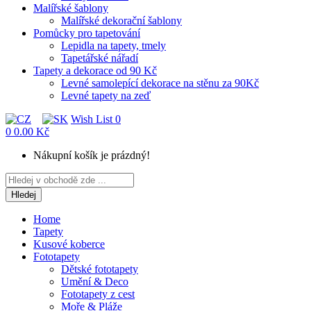
Malířské šablony
Malířské dekorační šablony
Pomůcky pro tapetování
Lepidla na tapety, tmely
Tapetářské nářadí
Tapety a dekorace od 90 Kč
Levné samolepící dekorace na stěnu za 90Kč
Levné tapety na zeď
Wish List
0
0
0.00 Kč
Nákupní košík je prázdný!
Hledej
Home
Tapety
Kusové koberce
Fototapety
Dětské fototapety
Umění & Deco
Fototapety z cest
Moře & Pláže