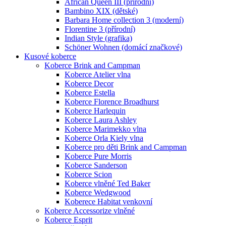
African Queen III (přírodní)
Bambino XIX (dětské)
Barbara Home collection 3 (moderní)
Florentine 3 (přírodní)
Indian Style (grafika)
Schöner Wohnen (domácí značkové)
Kusové koberce
Koberce Brink and Campman
Koberce Atelier vlna
Koberce Decor
Koberce Estella
Koberce Florence Broadhurst
Koberce Harlequin
Koberce Laura Ashley
Koberce Marimekko vlna
Koberce Orla Kiely vlna
Koberce pro děti Brink and Campman
Koberce Pure Morris
Koberce Sanderson
Koberce Scion
Koberce vlněné Ted Baker
Koberce Wedgwood
Koberece Habitat venkovní
Koberce Accessorize vlněné
Koberce Esprit