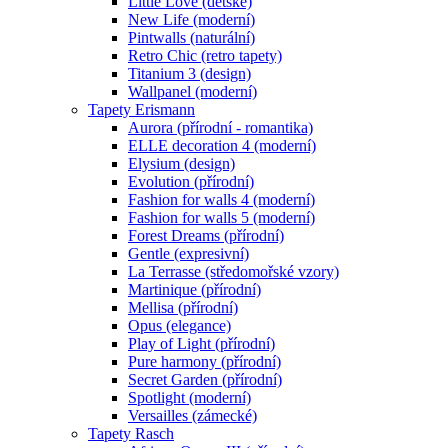
Little Love (dětské)
New Life (moderní)
Pintwalls (naturální)
Retro Chic (retro tapety)
Titanium 3 (design)
Wallpanel (moderní)
Tapety Erismann
Aurora (přírodní - romantika)
ELLE decoration 4 (moderní)
Elysium (design)
Evolution (přírodní)
Fashion for walls 4 (moderní)
Fashion for walls 5 (moderní)
Forest Dreams (přírodní)
Gentle (expresivní)
La Terrasse (středomořské vzory)
Martinique (přírodní)
Mellisa (přírodní)
Opus (elegance)
Play of Light (přírodní)
Pure harmony (přírodní)
Secret Garden (přírodní)
Spotlight (moderní)
Versailles (zámecké)
Tapety Rasch