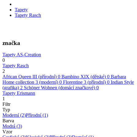
Tapety
Tapety Rasch
značka
Tapety AS-Creation
0
Tapety Rasch
2
African Queen III (přírodní)
0
Bambino XIX (dětské)
0
Barbara
Home collection 3 (moderní)
0
Florentine 3 (přírodní)
0
Indian Style
(grafika)
2
Schöner Wohnen (domácí značkové)
0
Tapety Erismann
1
Filtr
Typ
Moderní
(2)
Přírodní
(1)
Barva
Modrá
(3)
Vzor