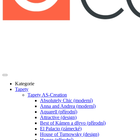
Kategorie
Tapety
Tapety AS-Creation
Absolutely Chic (moderní)
Anna and Andrea (moderní)
Aquarell (přírodní)
Attractive (design)
Best of Kámen a dřevo (přírodní)
El Palacio (zámecké)
House of Turnowsky (design)
Hygge (přírodní)