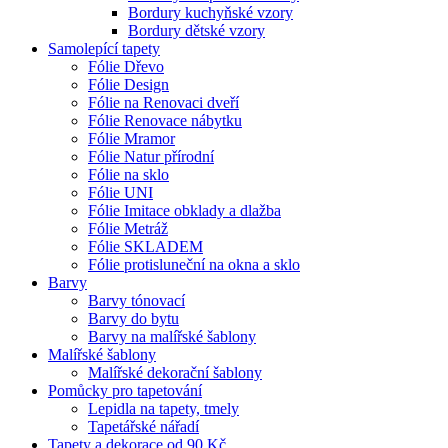
Bordury kuchyňské vzory
Bordury dětské vzory
Samolepící tapety
Fólie Dřevo
Fólie Design
Fólie na Renovaci dveří
Fólie Renovace nábytku
Fólie Mramor
Fólie Natur přírodní
Fólie na sklo
Fólie UNI
Fólie Imitace obklady a dlažba
Fólie Metráž
Fólie SKLADEM
Fólie protisluneční na okna a sklo
Barvy
Barvy tónovací
Barvy do bytu
Barvy na malířské šablony
Malířské šablony
Malířské dekorační šablony
Pomůcky pro tapetování
Lepidla na tapety, tmely
Tapetářské nářadí
Tapety a dekorace od 90 Kč