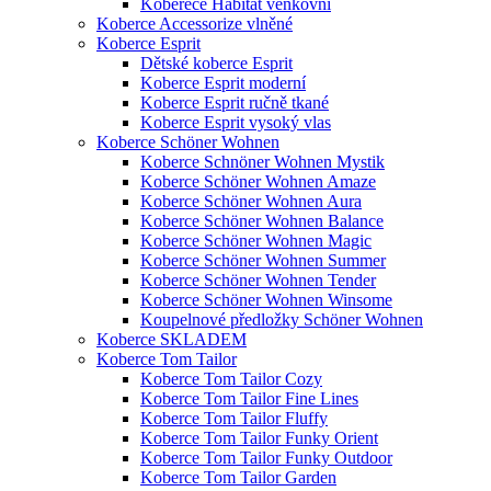
Koberece Habitat venkovní
Koberce Accessorize vlněné
Koberce Esprit
Dětské koberce Esprit
Koberce Esprit moderní
Koberce Esprit ručně tkané
Koberce Esprit vysoký vlas
Koberce Schöner Wohnen
Koberce Schnöner Wohnen Mystik
Koberce Schöner Wohnen Amaze
Koberce Schöner Wohnen Aura
Koberce Schöner Wohnen Balance
Koberce Schöner Wohnen Magic
Koberce Schöner Wohnen Summer
Koberce Schöner Wohnen Tender
Koberce Schöner Wohnen Winsome
Koupelnové předložky Schöner Wohnen
Koberce SKLADEM
Koberce Tom Tailor
Koberce Tom Tailor Cozy
Koberce Tom Tailor Fine Lines
Koberce Tom Tailor Fluffy
Koberce Tom Tailor Funky Orient
Koberce Tom Tailor Funky Outdoor
Koberce Tom Tailor Garden