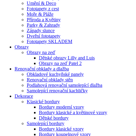
Umění & Deco
Fototapety z cest
Moře & Pláže
Příroda a Květiny
Parky & Zahrady
Západy slunce
Dveřní fototapety
Fototapety SKLADEM
Obrazy
Obrazy na zeď
Dětské obrazy Lilly and Luis
Obrazy na zeď Patel 2
Renovační obklady a dlažba
Obkladové kuchyňské panely
Renovační obklady stěn
Podlahová renovační samolepící dlažba
Samolepící renovační kachličky
Dekorace
Klasické bordury
Bordury moderní vzory
Bordury klasické a květinové vzory
Dětské bordury
Samolepící bordury
Bordury klasické vzory
Bordury koupelnové vzory