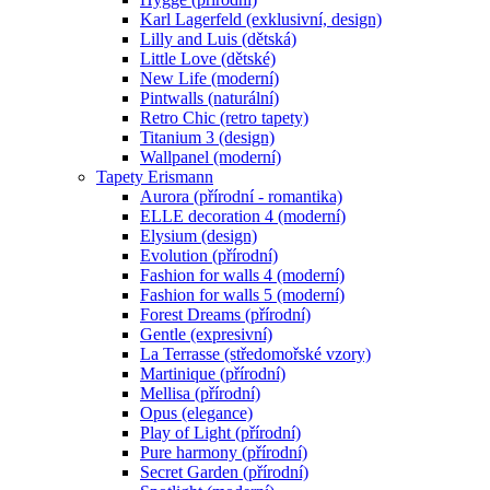
Karl Lagerfeld (exklusivní, design)
Lilly and Luis (dětská)
Little Love (dětské)
New Life (moderní)
Pintwalls (naturální)
Retro Chic (retro tapety)
Titanium 3 (design)
Wallpanel (moderní)
Tapety Erismann
Aurora (přírodní - romantika)
ELLE decoration 4 (moderní)
Elysium (design)
Evolution (přírodní)
Fashion for walls 4 (moderní)
Fashion for walls 5 (moderní)
Forest Dreams (přírodní)
Gentle (expresivní)
La Terrasse (středomořské vzory)
Martinique (přírodní)
Mellisa (přírodní)
Opus (elegance)
Play of Light (přírodní)
Pure harmony (přírodní)
Secret Garden (přírodní)