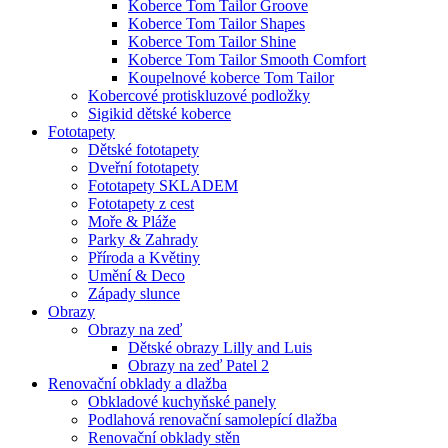
Koberce Tom Tailor Groove
Koberce Tom Tailor Shapes
Koberce Tom Tailor Shine
Koberce Tom Tailor Smooth Comfort
Koupelnové koberce Tom Tailor
Kobercové protiskluzové podložky
Sigikid dětské koberce
Fototapety
Dětské fototapety
Dveřní fototapety
Fototapety SKLADEM
Fototapety z cest
Moře & Pláže
Parky & Zahrady
Příroda a Květiny
Umění & Deco
Západy slunce
Obrazy
Obrazy na zeď
Dětské obrazy Lilly and Luis
Obrazy na zeď Patel 2
Renovační obklady a dlažba
Obkladové kuchyňské panely
Podlahová renovační samolepící dlažba
Renovační obklady stěn