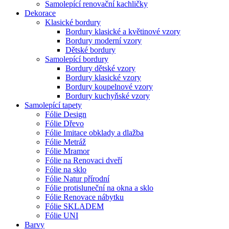
Samolepící renovační kachličky
Dekorace
Klasické bordury
Bordury klasické a květinové vzory
Bordury moderní vzory
Dětské bordury
Samolepící bordury
Bordury dětské vzory
Bordury klasické vzory
Bordury koupelnové vzory
Bordury kuchyňské vzory
Samolepící tapety
Fólie Design
Fólie Dřevo
Fólie Imitace obklady a dlažba
Fólie Metráž
Fólie Mramor
Fólie na Renovaci dveří
Fólie na sklo
Fólie Natur přírodní
Fólie protisluneční na okna a sklo
Fólie Renovace nábytku
Fólie SKLADEM
Fólie UNI
Barvy