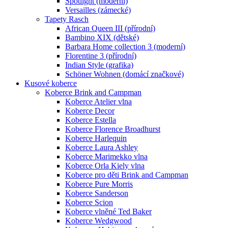
Spotlight (moderní)
Versailles (zámecké)
Tapety Rasch
African Queen III (přírodní)
Bambino XIX (dětské)
Barbara Home collection 3 (moderní)
Florentine 3 (přírodní)
Indian Style (grafika)
Schöner Wohnen (domácí značkové)
Kusové koberce
Koberce Brink and Campman
Koberce Atelier vlna
Koberce Decor
Koberce Estella
Koberce Florence Broadhurst
Koberce Harlequin
Koberce Laura Ashley
Koberce Marimekko vlna
Koberce Orla Kiely vlna
Koberce pro děti Brink and Campman
Koberce Pure Morris
Koberce Sanderson
Koberce Scion
Koberce vlněné Ted Baker
Koberce Wedgwood