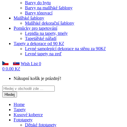
Barvy do bytu
Barvy na malířské šablony
Barvy tónovací
Malířské šablony
Malířské dekorační šablony
Pomůcky pro tapetování
Lepidla na tapety, tmely
Tapetářské nářadí
Tapety a dekorace od 90 Kč
Levné samolepící dekorace na stěnu za 90Kč
Levné tapety na zeď
Wish List
0
0
0.00 Kč
Nákupní košík je prázdný!
Hledej
Home
Tapety
Kusové koberce
Fototapety
Dětské fototapety