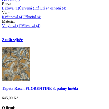
Barva
Béžová
(1)
Červená
(1)
Žlutá
(4)
Hnědá
(4)
Vzor
Květinová
(4)
Přírodní
(4)
Material
Vinylová
(1)
Vliesová
(4)
Zrušit výběr
Tapeta Rasch FLORENTINE 3, palmy hnědá
645,00 Kč
O firmě