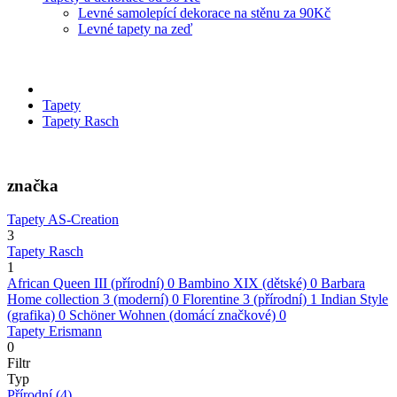
Levné samolepící dekorace na stěnu za 90Kč
Levné tapety na zeď
Tapety
Tapety Rasch
značka
Tapety AS-Creation
3
Tapety Rasch
1
African Queen III (přírodní)
0
Bambino XIX (dětské)
0
Barbara
Home collection 3 (moderní)
0
Florentine 3 (přírodní)
1
Indian Style
(grafika)
0
Schöner Wohnen (domácí značkové)
0
Tapety Erismann
0
Filtr
Typ
Přírodní
(4)