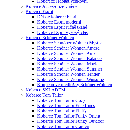
Koberece Habitat venkovní
Koberce Accessorize vlněné
Koberce Esprit
Dětské koberce Esprit
Koberce Esprit moderní
Koberce Esprit ručně tkané
Koberce Esprit vysoký vlas
Koberce Schöner Wohnen
Koberce Schnöner Wohnen Mystik
Koberce Schöner Wohnen Amaze
Koberce Schöner Wohnen Aura
Koberce Schöner Wohnen Balance
Koberce Schöner Wohnen Magic
Koberce Schöner Wohnen Summer
Koberce Schöner Wohnen Tender
Koberce Schöner Wohnen Winsome
Koupelnové předložky Schöner Wohnen
Koberce SKLADEM
Koberce Tom Tailor
Koberce Tom Tailor Cozy
Koberce Tom Tailor Fine Lines
Koberce Tom Tailor Fluffy
Koberce Tom Tailor Funky Orient
Koberce Tom Tailor Funky Outdoor
Koberce Tom Tailor Garden