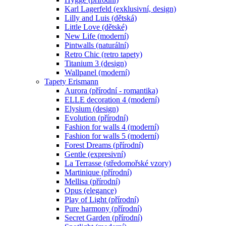
Karl Lagerfeld (exklusivní, design)
Lilly and Luis (dětská)
Little Love (dětské)
New Life (moderní)
Pintwalls (naturální)
Retro Chic (retro tapety)
Titanium 3 (design)
Wallpanel (moderní)
Tapety Erismann
Aurora (přírodní - romantika)
ELLE decoration 4 (moderní)
Elysium (design)
Evolution (přírodní)
Fashion for walls 4 (moderní)
Fashion for walls 5 (moderní)
Forest Dreams (přírodní)
Gentle (expresivní)
La Terrasse (středomořské vzory)
Martinique (přírodní)
Mellisa (přírodní)
Opus (elegance)
Play of Light (přírodní)
Pure harmony (přírodní)
Secret Garden (přírodní)