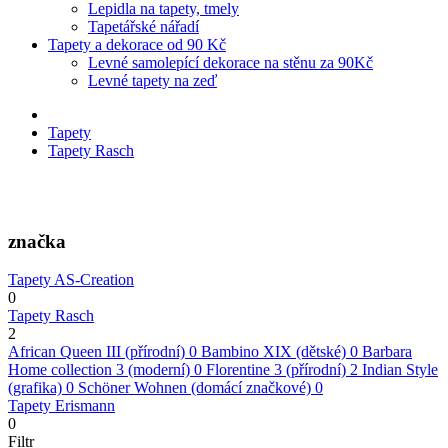
Lepidla na tapety, tmely
Tapetářské nářadí
Tapety a dekorace od 90 Kč
Levné samolepící dekorace na stěnu za 90Kč
Levné tapety na zeď
Tapety
Tapety Rasch
značka
Tapety AS-Creation
0
Tapety Rasch
2
African Queen III (přírodní)
0
Bambino XIX (dětské)
0
Barbara
Home collection 3 (moderní)
0
Florentine 3 (přírodní)
2
Indian Style
(grafika)
0
Schöner Wohnen (domácí značkové)
0
Tapety Erismann
0
Filtr