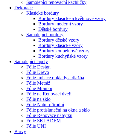
Samolepící renovační kachličky
Dekorace
Klasické bordury
Bordury klasické a květinové vzory
Bordury moderní vzory
Dětské bordury
Samolepící bordury
Bordury dětské vzory
Bordury klasické vzory
Bordury koupelnové vzory
Bordury kuchyňské vzory
Samolepící tapety
Fólie Design
Fólie Dřevo
Fólie Imitace obklady a dlažba
Fólie Metráž
Fólie Mramor
Fólie na Renovaci dveří
Fólie na sklo
Fólie Natur přírodní
Fólie protisluneční na okna a sklo
Fólie Renovace nábytku
Fólie SKLADEM
Fólie UNI
Barvy