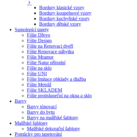
Bordury klasické vzory
Bordury koupelnové vzory
Bordury kuchyňské vzory
Bordury dětské vzory
Samolepící tapety
Fólie Dřevo
Fólie Design
Fólie na Renovaci dveří
Fólie Renovace nábytku
Fólie Mramor
Fólie Natur přírodní
Fólie na sklo
Fólie UNI
Fólie Imitace obklady a dlažba
Fólie Metráž
Fólie SKLADEM
Fólie protisluneční na okna a sklo
Barvy
Barvy tónovací
Barvy do bytu
Barvy na malířské šablony
Malířské šablony
Malířské dekorační šablony
Pomůcky pro tapetování