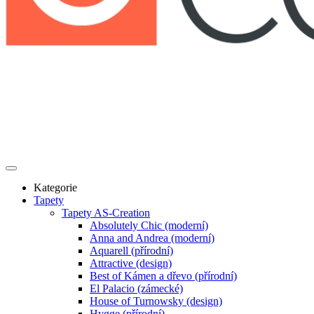
Kategorie
Tapety
Tapety AS-Creation
Absolutely Chic (moderní)
Anna and Andrea (moderní)
Aquarell (přírodní)
Attractive (design)
Best of Kámen a dřevo (přírodní)
El Palacio (zámecké)
House of Turnowsky (design)
Hygge (přírodní)