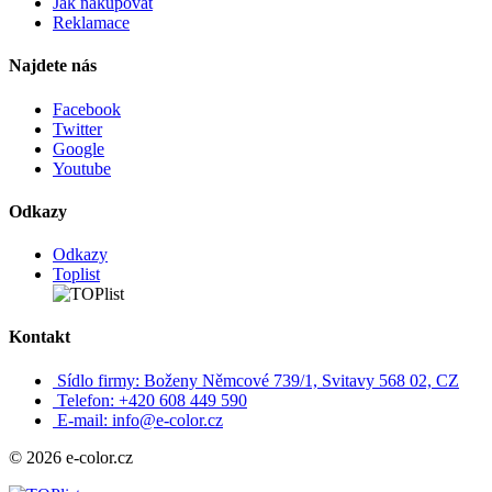
Jak nakupovat
Reklamace
Najdete nás
Facebook
Twitter
Google
Youtube
Odkazy
Odkazy
Toplist
Kontakt
Sídlo firmy: Boženy Němcové 739/1, Svitavy 568 02, CZ
Telefon: +420 608 449 590
E-mail: info@e-color.cz
© 2026 e-color.cz