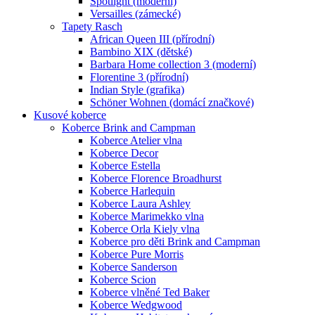
Spotlight (moderní)
Versailles (zámecké)
Tapety Rasch
African Queen III (přírodní)
Bambino XIX (dětské)
Barbara Home collection 3 (moderní)
Florentine 3 (přírodní)
Indian Style (grafika)
Schöner Wohnen (domácí značkové)
Kusové koberce
Koberce Brink and Campman
Koberce Atelier vlna
Koberce Decor
Koberce Estella
Koberce Florence Broadhurst
Koberce Harlequin
Koberce Laura Ashley
Koberce Marimekko vlna
Koberce Orla Kiely vlna
Koberce pro děti Brink and Campman
Koberce Pure Morris
Koberce Sanderson
Koberce Scion
Koberce vlněné Ted Baker
Koberce Wedgwood