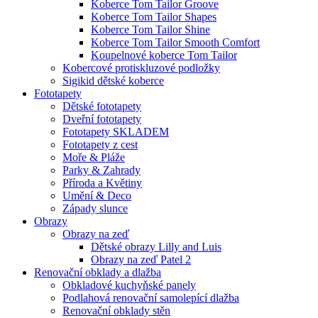
Koberce Tom Tailor Groove
Koberce Tom Tailor Shapes
Koberce Tom Tailor Shine
Koberce Tom Tailor Smooth Comfort
Koupelnové koberce Tom Tailor
Kobercové protiskluzové podložky
Sigikid dětské koberce
Fototapety
Dětské fototapety
Dveřní fototapety
Fototapety SKLADEM
Fototapety z cest
Moře & Pláže
Parky & Zahrady
Příroda a Květiny
Umění & Deco
Západy slunce
Obrazy
Obrazy na zeď
Dětské obrazy Lilly and Luis
Obrazy na zeď Patel 2
Renovační obklady a dlažba
Obkladové kuchyňské panely
Podlahová renovační samolepící dlažba
Renovační obklady stěn