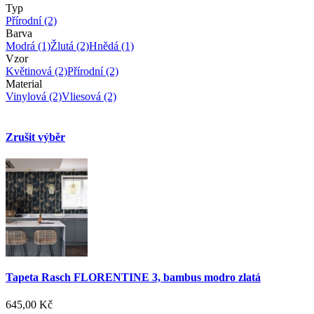
Typ
Přírodní
(2)
Barva
Modrá
(1)
Žlutá
(2)
Hnědá
(1)
Vzor
Květinová
(2)
Přírodní
(2)
Material
Vinylová
(2)
Vliesová
(2)
Zrušit výběr
Tapeta Rasch FLORENTINE 3, bambus modro zlatá
645,00 Kč