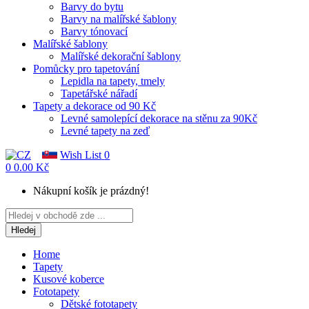
Barvy do bytu
Barvy na malířské šablony
Barvy tónovací
Malířské šablony
Malířské dekorační šablony
Pomůcky pro tapetování
Lepidla na tapety, tmely
Tapetářské nářadí
Tapety a dekorace od 90 Kč
Levné samolepící dekorace na stěnu za 90Kč
Levné tapety na zeď
Wish List
0
0
0.00 Kč
Nákupní košík je prázdný!
Hledej
Home
Tapety
Kusové koberce
Fototapety
Dětské fototapety