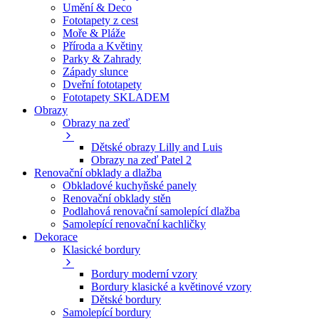
Umění & Deco
Fototapety z cest
Moře & Pláže
Příroda a Květiny
Parky & Zahrady
Západy slunce
Dveřní fototapety
Fototapety SKLADEM
Obrazy
Obrazy na zeď
Dětské obrazy Lilly and Luis
Obrazy na zeď Patel 2
Renovační obklady a dlažba
Obkladové kuchyňské panely
Renovační obklady stěn
Podlahová renovační samolepící dlažba
Samolepící renovační kachličky
Dekorace
Klasické bordury
Bordury moderní vzory
Bordury klasické a květinové vzory
Dětské bordury
Samolepící bordury