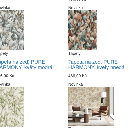
vinka
Novinka
pety
Tapety
apeta na zeď, PURE
Tapeta na zeď, PURE
ARMONY, květy modrá
HARMONY, květy hnědá
6,00 Kč
466,00 Kč
vinka
Novinka