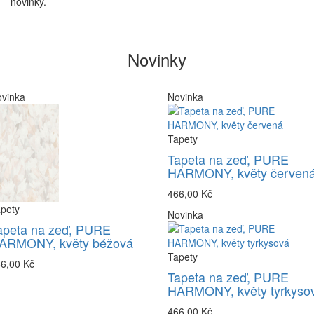
novinky.
Novinky
vinka
Novinka
Tapety
Tapeta na zeď, PURE
HARMONY, květy červen
466,00 Kč
pety
Novinka
apeta na zeď, PURE
ARMONY, květy béžová
Tapety
6,00 Kč
Tapeta na zeď, PURE
HARMONY, květy tyrkyso
466,00 Kč