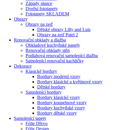
Západy slunce
Dveřní fototapety
Fototapety SKLADEM
Obrazy
Obrazy na zeď
Dětské obrazy Lilly and Luis
Obrazy na zeď Patel 2
Renovační obklady a dlažba
Obkladové kuchyňské panely
Renovační obklady stěn
Podlahová renovační samolepící dlažba
Samolepící renovační kachličky
Dekorace
Klasické bordury
Bordury moderní vzory
Bordury klasické a květinové vzory
Dětské bordury
Samolepící bordury
Bordury klasické vzory
Bordury koupelnové vzory
Bordury kuchyňské vzory
Bordury dětské vzory
Samolepící tapety
Fólie Dřevo
Fólie Design