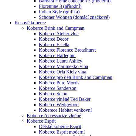
Barbara Home collection 3 (moderní)
Florentine 3 (přírodní)
Indian Style (grafika)
Schöner Wohnen (domácí značkové)
Kusové koberce
Koberce Brink and Campman
Koberce Atelier vlna
Koberce Decor
Koberce Estella
Koberce Florence Broadhurst
Koberce Harlequin
Koberce Laura Ashley
Koberce Marimekko vlna
Koberce Orla Kiely vlna
Koberce pro děti Brink and Campman
Koberce Pure Morris
Koberce Sanderson
Koberce Scion
Koberce vlněné Ted Baker
Koberce Wedgwood
Koberece Habitat venkovní
Koberce Accessorize vlněné
Koberce Esprit
Dětské koberce Esprit
Koberce Esprit moderní