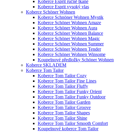
Koberce Esprit ručně tkané
Koberce Esprit vysoký vlas
Koberce Schöner Wohnen
Koberce Schnöner Wohnen Mystik
Koberce Schöner Wohnen Amaze
Koberce Schöner Wohnen Aura
Koberce Schöner Wohnen Balance
Koberce Schöner Wohnen Magic
Koberce Schöner Wohnen Summer
Koberce Schöner Wohnen Tender
Koberce Schöner Wohnen Winsome
Koupelnové předložky Schöner Wohnen
Koberce SKLADEM
Koberce Tom Tailor
Koberce Tom Tailor Cozy
Koberce Tom Tailor Fine Lines
Koberce Tom Tailor Fluffy
Koberce Tom Tailor Funky Orient
Koberce Tom Tailor Funky Outdoor
Koberce Tom Tailor Garden
Koberce Tom Tailor Groove
Koberce Tom Tailor Shapes
Koberce Tom Tailor Shine
Koberce Tom Tailor Smooth Comfort
Koupelnové koberce Tom Tailor