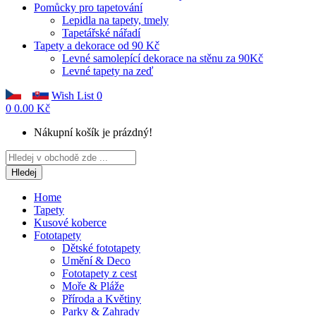
Pomůcky pro tapetování
Lepidla na tapety, tmely
Tapetářské nářadí
Tapety a dekorace od 90 Kč
Levné samolepící dekorace na stěnu za 90Kč
Levné tapety na zeď
Wish List
0
0
0.00 Kč
Nákupní košík je prázdný!
Hledej
Home
Tapety
Kusové koberce
Fototapety
Dětské fototapety
Umění & Deco
Fototapety z cest
Moře & Pláže
Příroda a Květiny
Parky & Zahrady