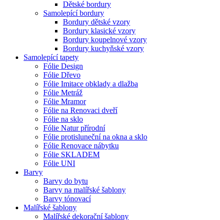
Dětské bordury
Samolepící bordury
Bordury dětské vzory
Bordury klasické vzory
Bordury koupelnové vzory
Bordury kuchyňské vzory
Samolepící tapety
Fólie Design
Fólie Dřevo
Fólie Imitace obklady a dlažba
Fólie Metráž
Fólie Mramor
Fólie na Renovaci dveří
Fólie na sklo
Fólie Natur přírodní
Fólie protisluneční na okna a sklo
Fólie Renovace nábytku
Fólie SKLADEM
Fólie UNI
Barvy
Barvy do bytu
Barvy na malířské šablony
Barvy tónovací
Malířské šablony
Malířské dekorační šablony