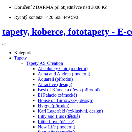
Doručení ZDARMA
při objednávce nad 3000 Kč
Rychlý kontakt +420 608 449 590
tapety, koberce, fototapety - E-c
Kategorie
Tapety
Tapety AS-Creation
Absolutely Chic (moderní)
Anna and Andrea (moderní)
Aquarell (přírodní)
Attractive (design)
Best of Kámen a dřevo (přírodní)
El Palacio (zámecké)
House of Turnowsky (design)
Hygge (přírodní)
Karl Lagerfeld (exklusivní, design)
Lilly and Luis (dětská)
Little Love (dětské)
New Life (moderní)