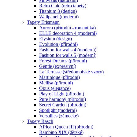
Pintwalls (naturální)
Retro Chic (retro tapety)
Titanium 3 (design)
Wallpanel (moderní)
Tapety Erismann
Aurora (přírodní - romantika)
ELLE decoration 4 (moderní)
Elysium (design)
Evolution (přírodní)
Fashion for walls 4 (moderní)
Fashion for walls 5 (moderní)
Forest Dreams (přírodní)
Gentle (expresivní)
La Terrasse (středomořské vzory)
Martinique (přírodní)
Mellisa (přírodní)
Opus (elegance)
Play of Light (přírodní)
Pure harmony (přírodní)
Secret Garden (přírodní)
Spotlight (moderní)
Versailles (zámecké)
Tapety Rasch
African Queen III (přírodní)
Bambino XIX (dětské)