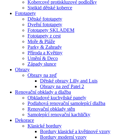
Kobercové protiskluzové podložky
Sigikid dětské koberce
Fototapety
Dětské fototapety
Dveřní fototapety
Fototapety SKLADEM
Fototapety z cest
Moře & Pláže
Parky & Zahrady
Příroda a Květiny
Umění & Deco
Západy slunce
Obrazy
Obrazy na zeď
Dětské obrazy Lilly and Luis
Obrazy na zeď Patel 2
Renovační obklady a dlažba
Obkladové kuchyňské panely
Podlahová renovační samolepící dlažba
Renovační obklady stěn
Samolepící renovační kachličky
Dekorace
Klasické bordury
Bordury klasické a květinové vzory
Bordury moderní vzory