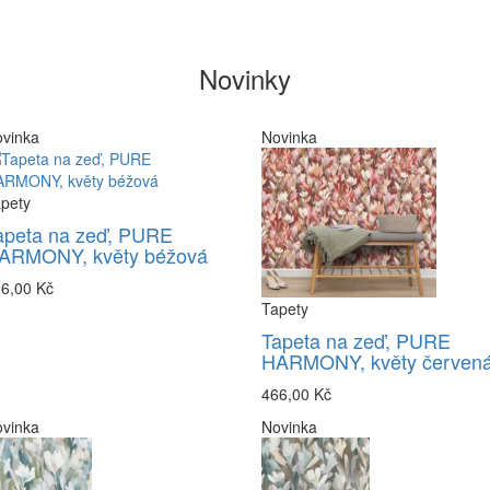
Novinky
vinka
Novinka
pety
apeta na zeď, PURE
ARMONY, květy béžová
6,00 Kč
Tapety
Tapeta na zeď, PURE
HARMONY, květy červen
466,00 Kč
vinka
Novinka