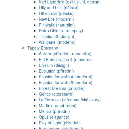
Karl Lagerfeld (exklusivní, design)
Lilly and Luis (dětská)
Little Love (dětské)
New Life (moderní)
Pintwalls (naturální)
Retro Chic (retro tapety)
Titanium 3 (design)
Wallpanel (moderní)
Tapety Erismann
Aurora (přírodní - romantika)
ELLE decoration 4 (moderní)
Elysium (design)
Evolution (přírodní)
Fashion for walls 4 (moderní)
Fashion for walls 5 (moderní)
Forest Dreams (přírodní)
Gentle (expresivní)
La Terrasse (středomořské vzory)
Martinique (přírodní)
Mellisa (přírodní)
Opus (elegance)
Play of Light (přírodní)
Pure harmony (přírodní)