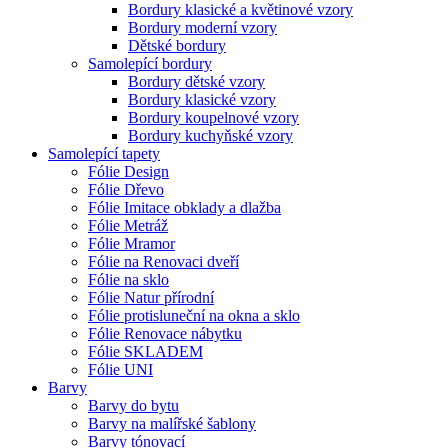
Bordury klasické a květinové vzory
Bordury moderní vzory
Dětské bordury
Samolepící bordury
Bordury dětské vzory
Bordury klasické vzory
Bordury koupelnové vzory
Bordury kuchyňské vzory
Samolepící tapety
Fólie Design
Fólie Dřevo
Fólie Imitace obklady a dlažba
Fólie Metráž
Fólie Mramor
Fólie na Renovaci dveří
Fólie na sklo
Fólie Natur přírodní
Fólie protisluneční na okna a sklo
Fólie Renovace nábytku
Fólie SKLADEM
Fólie UNI
Barvy
Barvy do bytu
Barvy na malířské šablony
Barvy tónovací