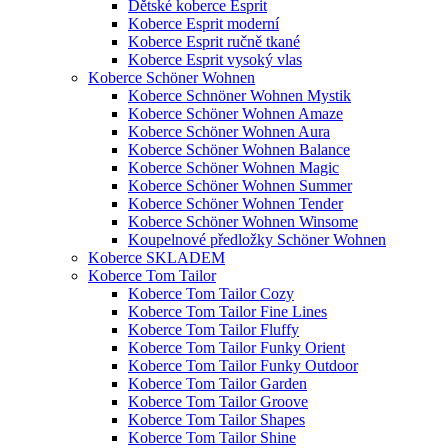
Dětské koberce Esprit
Koberce Esprit moderní
Koberce Esprit ručně tkané
Koberce Esprit vysoký vlas
Koberce Schöner Wohnen
Koberce Schnöner Wohnen Mystik
Koberce Schöner Wohnen Amaze
Koberce Schöner Wohnen Aura
Koberce Schöner Wohnen Balance
Koberce Schöner Wohnen Magic
Koberce Schöner Wohnen Summer
Koberce Schöner Wohnen Tender
Koberce Schöner Wohnen Winsome
Koupelnové předložky Schöner Wohnen
Koberce SKLADEM
Koberce Tom Tailor
Koberce Tom Tailor Cozy
Koberce Tom Tailor Fine Lines
Koberce Tom Tailor Fluffy
Koberce Tom Tailor Funky Orient
Koberce Tom Tailor Funky Outdoor
Koberce Tom Tailor Garden
Koberce Tom Tailor Groove
Koberce Tom Tailor Shapes
Koberce Tom Tailor Shine