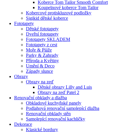
Koberce Tom Tailor Smooth Comfort
Koupelnové koberce Tom Tailor
Kobercové protiskluzové podložky
Sigikid dětské koberce
Fototapety
Dětské fototapety
Dveřní fototapety
Fototapety SKLADEM
Fototapety z cest
Moře & Pláže
Parky & Zahrady
Příroda a Květiny
Umění & Deco
Západy slunce
Obrazy
Obrazy na zeď
Dětské obrazy Lilly and Luis
Obrazy na zeď Patel 2
Renovační obklady a dlažba
Obkladové kuchyňské panely
Podlahová renovační samolepící dlažba
Renovační obklady stěn
Samolepící renovační kachličky
Dekorace
Klasické bordury