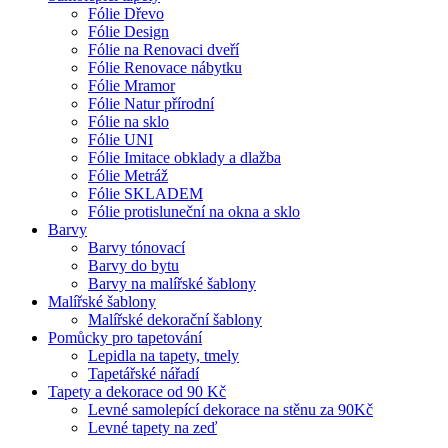
Fólie Dřevo
Fólie Design
Fólie na Renovaci dveří
Fólie Renovace nábytku
Fólie Mramor
Fólie Natur přírodní
Fólie na sklo
Fólie UNI
Fólie Imitace obklady a dlažba
Fólie Metráž
Fólie SKLADEM
Fólie protisluneční na okna a sklo
Barvy
Barvy tónovací
Barvy do bytu
Barvy na malířské šablony
Malířské šablony
Malířské dekorační šablony
Pomůcky pro tapetování
Lepidla na tapety, tmely
Tapetářské nářadí
Tapety a dekorace od 90 Kč
Levné samolepící dekorace na stěnu za 90Kč
Levné tapety na zeď