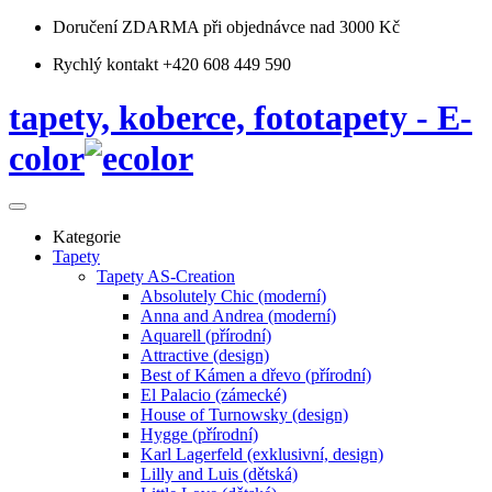
Doručení ZDARMA
při objednávce nad 3000 Kč
Rychlý kontakt +420 608 449 590
tapety, koberce, fototapety - E-
color
Kategorie
Tapety
Tapety AS-Creation
Absolutely Chic (moderní)
Anna and Andrea (moderní)
Aquarell (přírodní)
Attractive (design)
Best of Kámen a dřevo (přírodní)
El Palacio (zámecké)
House of Turnowsky (design)
Hygge (přírodní)
Karl Lagerfeld (exklusivní, design)
Lilly and Luis (dětská)