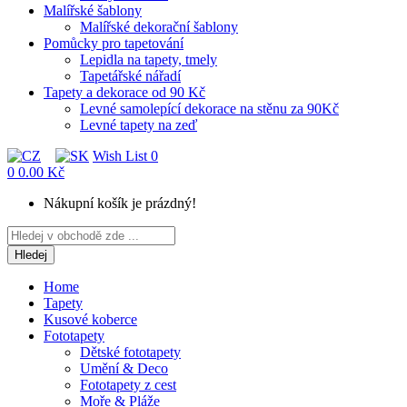
Malířské šablony
Malířské dekorační šablony
Pomůcky pro tapetování
Lepidla na tapety, tmely
Tapetářské nářadí
Tapety a dekorace od 90 Kč
Levné samolepící dekorace na stěnu za 90Kč
Levné tapety na zeď
Wish List
0
0
0.00 Kč
Nákupní košík je prázdný!
Hledej
Home
Tapety
Kusové koberce
Fototapety
Dětské fototapety
Umění & Deco
Fototapety z cest
Moře & Pláže