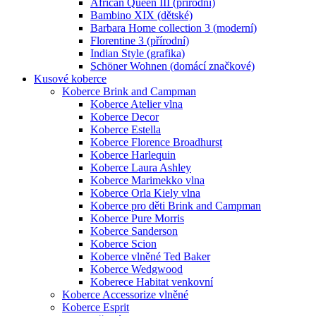
African Queen III (přírodní)
Bambino XIX (dětské)
Barbara Home collection 3 (moderní)
Florentine 3 (přírodní)
Indian Style (grafika)
Schöner Wohnen (domácí značkové)
Kusové koberce
Koberce Brink and Campman
Koberce Atelier vlna
Koberce Decor
Koberce Estella
Koberce Florence Broadhurst
Koberce Harlequin
Koberce Laura Ashley
Koberce Marimekko vlna
Koberce Orla Kiely vlna
Koberce pro děti Brink and Campman
Koberce Pure Morris
Koberce Sanderson
Koberce Scion
Koberce vlněné Ted Baker
Koberce Wedgwood
Koberece Habitat venkovní
Koberce Accessorize vlněné
Koberce Esprit