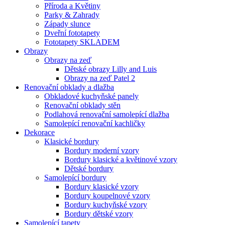
Příroda a Květiny
Parky & Zahrady
Západy slunce
Dveřní fototapety
Fototapety SKLADEM
Obrazy
Obrazy na zeď
Dětské obrazy Lilly and Luis
Obrazy na zeď Patel 2
Renovační obklady a dlažba
Obkladové kuchyňské panely
Renovační obklady stěn
Podlahová renovační samolepící dlažba
Samolepící renovační kachličky
Dekorace
Klasické bordury
Bordury moderní vzory
Bordury klasické a květinové vzory
Dětské bordury
Samolepící bordury
Bordury klasické vzory
Bordury koupelnové vzory
Bordury kuchyňské vzory
Bordury dětské vzory
Samolepící tapety