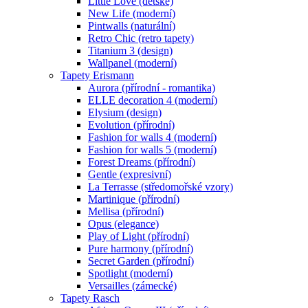
Little Love (dětské)
New Life (moderní)
Pintwalls (naturální)
Retro Chic (retro tapety)
Titanium 3 (design)
Wallpanel (moderní)
Tapety Erismann
Aurora (přírodní - romantika)
ELLE decoration 4 (moderní)
Elysium (design)
Evolution (přírodní)
Fashion for walls 4 (moderní)
Fashion for walls 5 (moderní)
Forest Dreams (přírodní)
Gentle (expresivní)
La Terrasse (středomořské vzory)
Martinique (přírodní)
Mellisa (přírodní)
Opus (elegance)
Play of Light (přírodní)
Pure harmony (přírodní)
Secret Garden (přírodní)
Spotlight (moderní)
Versailles (zámecké)
Tapety Rasch