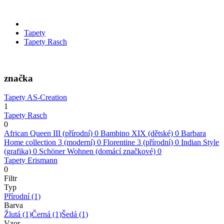
Tapety
Tapety Rasch
značka
Tapety AS-Creation
1
Tapety Rasch
0
African Queen III (přírodní)
0
Bambino XIX (dětské)
0
Barbara
Home collection 3 (moderní)
0
Florentine 3 (přírodní)
0
Indian Style
(grafika)
0
Schöner Wohnen (domácí značkové)
0
Tapety Erismann
0
Filtr
Typ
Přírodní
(1)
Barva
Žlutá
(1)
Černá
(1)
Šedá
(1)
Vzor