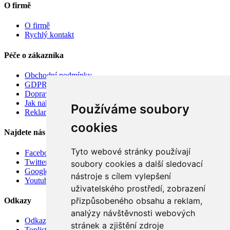
O firmě
O firmě
Rychlý kontakt
Péče o zákazníka
Obchodní podmínky
GDPR
Doprava
Jak nakupovat
Používáme soubory
Reklamace
cookies
Najdete nás
Tyto webové stránky používají
Facebook
Twitter
soubory cookies a další sledovací
Google
nástroje s cílem vylepšení
Youtube
uživatelského prostředí, zobrazení
přizpůsobeného obsahu a reklam,
Odkazy
analýzy návštěvnosti webových
Odkazy
stránek a zjištění zdroje
Toplist