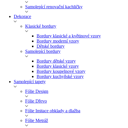
Samolepící renovační kachličky
Dekorace
Klasické bordury
Bordury klasické a květinové vzory
Bordury moderní vzory
Dětské bordury
Samolepící bordury
Bordury dětské vzory
Bordury klasické vzory
Bordury koupelnové vzory
Bordury kuchyňské vzory
Samolepící tapety
Fólie Design
Fólie Dřevo
Fólie Imitace obklady a dlažba
Fólie Metráž