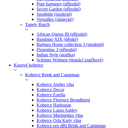
Pure harmony (přírodní)
Secret Garden (přírodní)
Spotlight (moderní)
Versailles (zámecké)
Tapety Rasch
African Queen III (přírodní)
Bambino XIX (dětské)
Barbara Home collection 3 (moderní)
Florentine 3 (přírodní)
Indian Style (grafika)
Schöner Wohnen (domácí značkové)
Kusové koberce
Koberce Brink and Campman
Koberce Atelier vlna
Koberce Decor
Koberce Estella
Koberce Florence Broadhurst
Koberce Harlequin
Koberce Laura Ashley
Koberce Marimekko vlna
Koberce Orla Kiely vlna
Koberce pro děti Brink and Campman