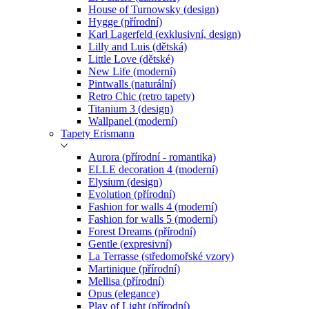
House of Turnowsky (design)
Hygge (přírodní)
Karl Lagerfeld (exklusivní, design)
Lilly and Luis (dětská)
Little Love (dětské)
New Life (moderní)
Pintwalls (naturální)
Retro Chic (retro tapety)
Titanium 3 (design)
Wallpanel (moderní)
Tapety Erismann
Aurora (přírodní - romantika)
ELLE decoration 4 (moderní)
Elysium (design)
Evolution (přírodní)
Fashion for walls 4 (moderní)
Fashion for walls 5 (moderní)
Forest Dreams (přírodní)
Gentle (expresivní)
La Terrasse (středomořské vzory)
Martinique (přírodní)
Mellisa (přírodní)
Opus (elegance)
Play of Light (přírodní)