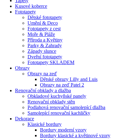
Tapety
Kusové koberce
Fototapety
Dětské fototapety
Umění & Deco
Fototapety z cest
Moře & Pláže
Příroda a Květiny
Parky & Zahrady
Západy slunce
Dveřní fototapety
Fototapety SKLADEM
Obrazy
Obrazy na zeď
Dětské obrazy Lilly and Luis
Obrazy na zeď Patel 2
Renovační obklady a dlažba
Obkladové kuchyňské panely
Renovační obklady stěn
Podlahová renovační samolepící dlažba
Samolepící renovační kachličky
Dekorace
Klasické bordury
Bordury moderní vzory
Bordury klasické a květinové vzory