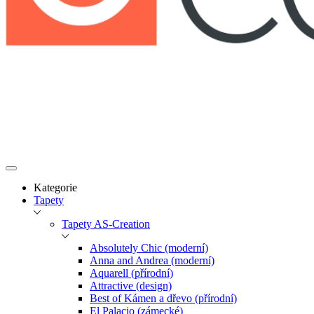
Kategorie
Tapety
Tapety AS-Creation
Absolutely Chic (moderní)
Anna and Andrea (moderní)
Aquarell (přírodní)
Attractive (design)
Best of Kámen a dřevo (přírodní)
El Palacio (zámecké)