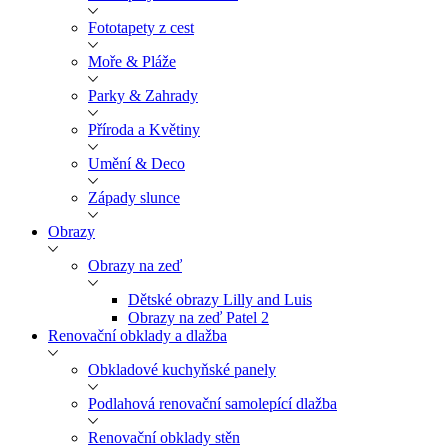
Fototapety z cest
Moře & Pláže
Parky & Zahrady
Příroda a Květiny
Umění & Deco
Západy slunce
Obrazy
Obrazy na zeď
Dětské obrazy Lilly and Luis
Obrazy na zeď Patel 2
Renovační obklady a dlažba
Obkladové kuchyňské panely
Podlahová renovační samolepící dlažba
Renovační obklady stěn