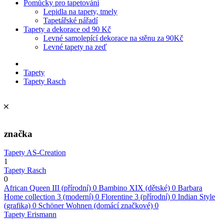
Pomůcky pro tapetování
Lepidla na tapety, tmely
Tapetářské nářadí
Tapety a dekorace od 90 Kč
Levné samolepící dekorace na stěnu za 90Kč
Levné tapety na zeď
Tapety
Tapety Rasch
značka
Tapety AS-Creation
1
Tapety Rasch
0
African Queen III (přírodní)
0
Bambino XIX (dětské)
0
Barbara
Home collection 3 (moderní)
0
Florentine 3 (přírodní)
0
Indian Style
(grafika)
0
Schöner Wohnen (domácí značkové)
0
Tapety Erismann