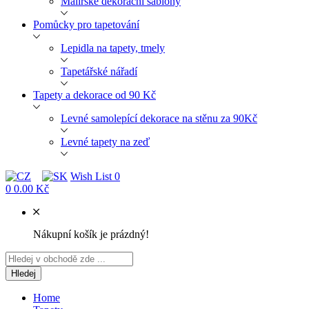
Malířské dekorační šablony
Pomůcky pro tapetování
Lepidla na tapety, tmely
Tapetářské nářadí
Tapety a dekorace od 90 Kč
Levné samolepící dekorace na stěnu za 90Kč
Levné tapety na zeď
Wish List
0
0
0.00 Kč
Nákupní košík je prázdný!
Hledej
Home