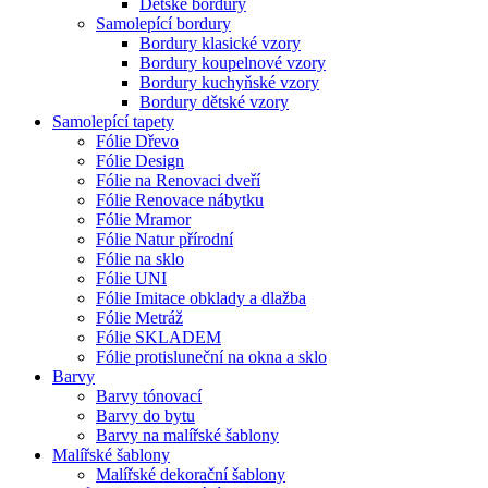
Dětské bordury
Samolepící bordury
Bordury klasické vzory
Bordury koupelnové vzory
Bordury kuchyňské vzory
Bordury dětské vzory
Samolepící tapety
Fólie Dřevo
Fólie Design
Fólie na Renovaci dveří
Fólie Renovace nábytku
Fólie Mramor
Fólie Natur přírodní
Fólie na sklo
Fólie UNI
Fólie Imitace obklady a dlažba
Fólie Metráž
Fólie SKLADEM
Fólie protisluneční na okna a sklo
Barvy
Barvy tónovací
Barvy do bytu
Barvy na malířské šablony
Malířské šablony
Malířské dekorační šablony