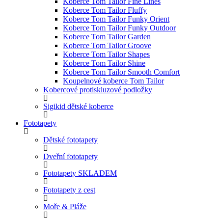
Koberce Tom Tailor Fine Lines
Koberce Tom Tailor Fluffy
Koberce Tom Tailor Funky Orient
Koberce Tom Tailor Funky Outdoor
Koberce Tom Tailor Garden
Koberce Tom Tailor Groove
Koberce Tom Tailor Shapes
Koberce Tom Tailor Shine
Koberce Tom Tailor Smooth Comfort
Koupelnové koberce Tom Tailor
Kobercové protiskluzové podložky
Sigikid dětské koberce
Fototapety
Dětské fototapety
Dveřní fototapety
Fototapety SKLADEM
Fototapety z cest
Moře & Pláže