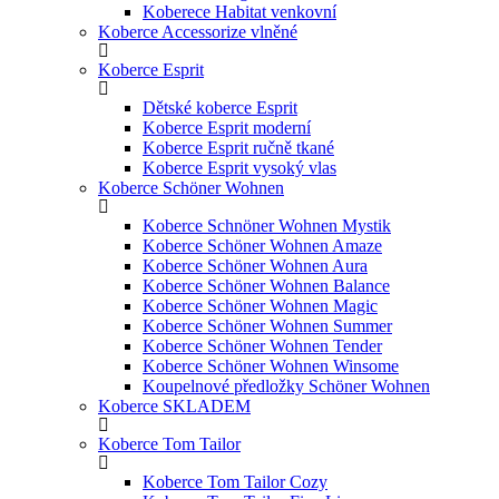
Koberece Habitat venkovní
Koberce Accessorize vlněné
Koberce Esprit
Dětské koberce Esprit
Koberce Esprit moderní
Koberce Esprit ručně tkané
Koberce Esprit vysoký vlas
Koberce Schöner Wohnen
Koberce Schnöner Wohnen Mystik
Koberce Schöner Wohnen Amaze
Koberce Schöner Wohnen Aura
Koberce Schöner Wohnen Balance
Koberce Schöner Wohnen Magic
Koberce Schöner Wohnen Summer
Koberce Schöner Wohnen Tender
Koberce Schöner Wohnen Winsome
Koupelnové předložky Schöner Wohnen
Koberce SKLADEM
Koberce Tom Tailor
Koberce Tom Tailor Cozy