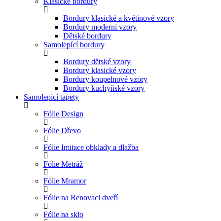
Klasické bordury
Bordury klasické a květinové vzory
Bordury moderní vzory
Dětské bordury
Samolepící bordury
Bordury dětské vzory
Bordury klasické vzory
Bordury koupelnové vzory
Bordury kuchyňské vzory
Samolepící tapety
Fólie Design
Fólie Dřevo
Fólie Imitace obklady a dlažba
Fólie Metráž
Fólie Mramor
Fólie na Renovaci dveří
Fólie na sklo