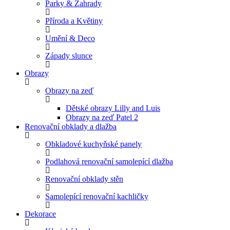
Parky & Zahrady
Příroda a Květiny
Umění & Deco
Západy slunce
Obrazy
Obrazy na zeď
Dětské obrazy Lilly and Luis
Obrazy na zeď Patel 2
Renovační obklady a dlažba
Obkladové kuchyňské panely
Podlahová renovační samolepící dlažba
Renovační obklady stěn
Samolepící renovační kachličky
Dekorace