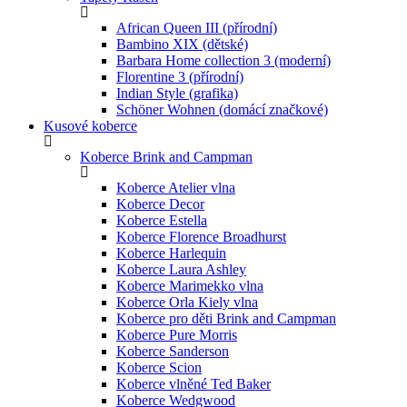
African Queen III (přírodní)
Bambino XIX (dětské)
Barbara Home collection 3 (moderní)
Florentine 3 (přírodní)
Indian Style (grafika)
Schöner Wohnen (domácí značkové)
Kusové koberce
Koberce Brink and Campman
Koberce Atelier vlna
Koberce Decor
Koberce Estella
Koberce Florence Broadhurst
Koberce Harlequin
Koberce Laura Ashley
Koberce Marimekko vlna
Koberce Orla Kiely vlna
Koberce pro děti Brink and Campman
Koberce Pure Morris
Koberce Sanderson
Koberce Scion
Koberce vlněné Ted Baker
Koberce Wedgwood