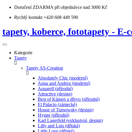
Doručení ZDARMA
při objednávce nad 3000 Kč
Rychlý kontakt +420 608 449 590
tapety, koberce, fototapety - E-c
Kategorie
Tapety
Tapety AS-Creation
Absolutely Chic (moderní)
Anna and Andrea (moderní)
Aquarell (přírodní)
Attractive (design)
Best of Kámen a dřevo (přírodní)
El Palacio (zámecké)
House of Turnowsky (design)
Hygge (přírodní)
Karl Lagerfeld (exklusivní, design)
Lilly and Luis (dětská)
Little Love (dětské)