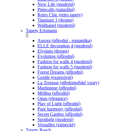
New Life (moderní)
Pintwalls (naturální)
Retro Chic (retro tapety)
Titanium 3 (design)
Wallpanel (moderní)
Tapety Erismann
Aurora (přírodní - romantika)
ELLE decoration 4 (moderní)
Elysium (design)
Evolution (přírodní)
Fashion for walls 4 (moderní)
Fashion for walls 5 (moderní)
Forest Dreams (přírodní)
Gentle (expresivní)
La Terrasse (středomořské vzory)
Martinique (přírodní)
Mellisa (přírodní)
Opus (elegance)
Play of Light (přírodní)
Pure harmony (přírodní)
Secret Garden (přírodní)
Spotlight (moderní)
Versailles (zámecké)
Tapety Rasch