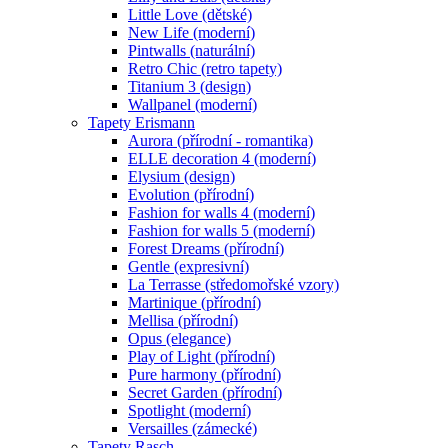
Little Love (dětské)
New Life (moderní)
Pintwalls (naturální)
Retro Chic (retro tapety)
Titanium 3 (design)
Wallpanel (moderní)
Tapety Erismann
Aurora (přírodní - romantika)
ELLE decoration 4 (moderní)
Elysium (design)
Evolution (přírodní)
Fashion for walls 4 (moderní)
Fashion for walls 5 (moderní)
Forest Dreams (přírodní)
Gentle (expresivní)
La Terrasse (středomořské vzory)
Martinique (přírodní)
Mellisa (přírodní)
Opus (elegance)
Play of Light (přírodní)
Pure harmony (přírodní)
Secret Garden (přírodní)
Spotlight (moderní)
Versailles (zámecké)
Tapety Rasch