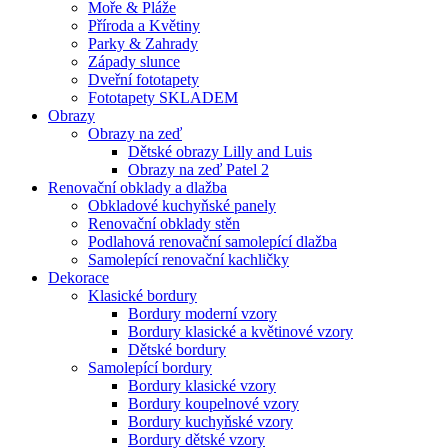
Moře & Pláže
Příroda a Květiny
Parky & Zahrady
Západy slunce
Dveřní fototapety
Fototapety SKLADEM
Obrazy
Obrazy na zeď
Dětské obrazy Lilly and Luis
Obrazy na zeď Patel 2
Renovační obklady a dlažba
Obkladové kuchyňské panely
Renovační obklady stěn
Podlahová renovační samolepící dlažba
Samolepící renovační kachličky
Dekorace
Klasické bordury
Bordury moderní vzory
Bordury klasické a květinové vzory
Dětské bordury
Samolepící bordury
Bordury klasické vzory
Bordury koupelnové vzory
Bordury kuchyňské vzory
Bordury dětské vzory