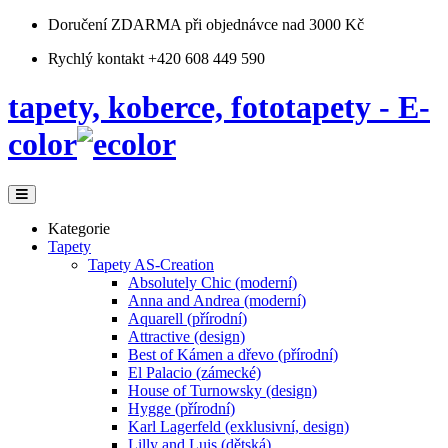
Doručení ZDARMA
při objednávce nad 3000 Kč
Rychlý kontakt +420 608 449 590
tapety, koberce, fototapety - E-
color
Kategorie
Tapety
Tapety AS-Creation
Absolutely Chic (moderní)
Anna and Andrea (moderní)
Aquarell (přírodní)
Attractive (design)
Best of Kámen a dřevo (přírodní)
El Palacio (zámecké)
House of Turnowsky (design)
Hygge (přírodní)
Karl Lagerfeld (exklusivní, design)
Lilly and Luis (dětská)