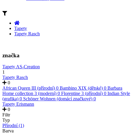
Tapety
Tapety Rasch
značka
Tapety AS-Creation
1
Tapety Rasch
0
African Queen III (přírodní)
0
Bambino XIX (dětské)
0
Barbara
Home collection 3 (moderní)
0
Florentine 3 (přírodní)
0
Indian Style
(grafika)
0
Schöner Wohnen (domácí značkové)
0
Tapety Erismann
0
Filtr
Typ
Přírodní
(1)
Barva