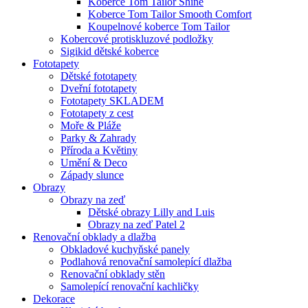
Koberce Tom Tailor Shine
Koberce Tom Tailor Smooth Comfort
Koupelnové koberce Tom Tailor
Kobercové protiskluzové podložky
Sigikid dětské koberce
Fototapety
Dětské fototapety
Dveřní fototapety
Fototapety SKLADEM
Fototapety z cest
Moře & Pláže
Parky & Zahrady
Příroda a Květiny
Umění & Deco
Západy slunce
Obrazy
Obrazy na zeď
Dětské obrazy Lilly and Luis
Obrazy na zeď Patel 2
Renovační obklady a dlažba
Obkladové kuchyňské panely
Podlahová renovační samolepící dlažba
Renovační obklady stěn
Samolepící renovační kachličky
Dekorace