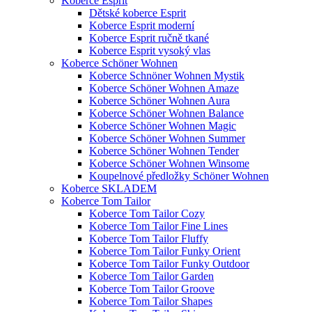
Koberce Esprit
Dětské koberce Esprit
Koberce Esprit moderní
Koberce Esprit ručně tkané
Koberce Esprit vysoký vlas
Koberce Schöner Wohnen
Koberce Schnöner Wohnen Mystik
Koberce Schöner Wohnen Amaze
Koberce Schöner Wohnen Aura
Koberce Schöner Wohnen Balance
Koberce Schöner Wohnen Magic
Koberce Schöner Wohnen Summer
Koberce Schöner Wohnen Tender
Koberce Schöner Wohnen Winsome
Koupelnové předložky Schöner Wohnen
Koberce SKLADEM
Koberce Tom Tailor
Koberce Tom Tailor Cozy
Koberce Tom Tailor Fine Lines
Koberce Tom Tailor Fluffy
Koberce Tom Tailor Funky Orient
Koberce Tom Tailor Funky Outdoor
Koberce Tom Tailor Garden
Koberce Tom Tailor Groove
Koberce Tom Tailor Shapes