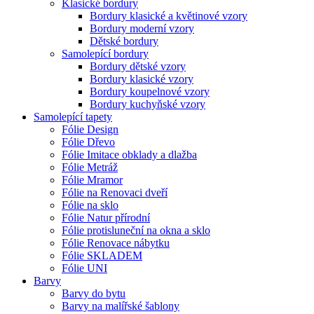
Klasické bordury
Bordury klasické a květinové vzory
Bordury moderní vzory
Dětské bordury
Samolepící bordury
Bordury dětské vzory
Bordury klasické vzory
Bordury koupelnové vzory
Bordury kuchyňské vzory
Samolepící tapety
Fólie Design
Fólie Dřevo
Fólie Imitace obklady a dlažba
Fólie Metráž
Fólie Mramor
Fólie na Renovaci dveří
Fólie na sklo
Fólie Natur přírodní
Fólie protisluneční na okna a sklo
Fólie Renovace nábytku
Fólie SKLADEM
Fólie UNI
Barvy
Barvy do bytu
Barvy na malířské šablony