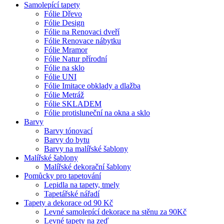
Samolepící tapety
Fólie Dřevo
Fólie Design
Fólie na Renovaci dveří
Fólie Renovace nábytku
Fólie Mramor
Fólie Natur přírodní
Fólie na sklo
Fólie UNI
Fólie Imitace obklady a dlažba
Fólie Metráž
Fólie SKLADEM
Fólie protisluneční na okna a sklo
Barvy
Barvy tónovací
Barvy do bytu
Barvy na malířské šablony
Malířské šablony
Malířské dekorační šablony
Pomůcky pro tapetování
Lepidla na tapety, tmely
Tapetářské nářadí
Tapety a dekorace od 90 Kč
Levné samolepící dekorace na stěnu za 90Kč
Levné tapety na zeď