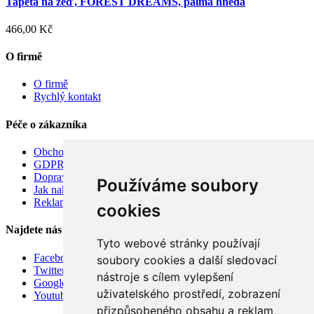
Tapeta na zeď, FOREST DREAMS, palma hnědá
466,00 Kč
O firmě
O firmě
Rychlý kontakt
Péče o zákazníka
Obchodní podmínky
GDPR
Doprava
Používáme soubory
Jak nakupovat
Reklamace
cookies
Najdete nás
Tyto webové stránky používají
Facebook
soubory cookies a další sledovací
Twitter
nástroje s cílem vylepšení
Google
uživatelského prostředí, zobrazení
Youtube
přizpůsobeného obsahu a reklam,