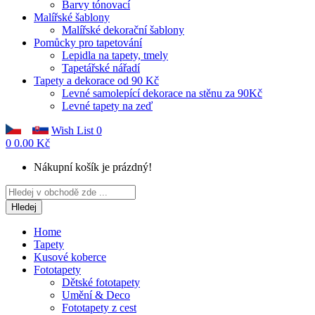
Barvy tónovací
Malířské šablony
Malířské dekorační šablony
Pomůcky pro tapetování
Lepidla na tapety, tmely
Tapetářské nářadí
Tapety a dekorace od 90 Kč
Levné samolepící dekorace na stěnu za 90Kč
Levné tapety na zeď
Wish List
0
0
0.00 Kč
Nákupní košík je prázdný!
Hledej
Home
Tapety
Kusové koberce
Fototapety
Dětské fototapety
Umění & Deco
Fototapety z cest