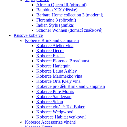
African Queen III (přírodní)
Bambino XIX (dětské)
Barbara Home collection 3 (moderní)
Florentine 3 (přírodní)
Indian Style (grafika)
Schöner Wohnen (domácí značkové)
Kusové koberce
Koberce Brink and Campman
Koberce Atelier vlna
Koberce Decor
Koberce Estella
Koberce Florence Broadhurst
Koberce Harlequin
Koberce Laura Ashley
Koberce Marimekko vlna
Koberce Orla Kiely vlna
Koberce pro děti Brink and Campman
Koberce Pure Morris
Koberce Sanderson
Koberce Scion
Koberce vlněné Ted Baker
Koberce Wedgwood
Koberece Habitat venkovní
Koberce Accessorize vlněné