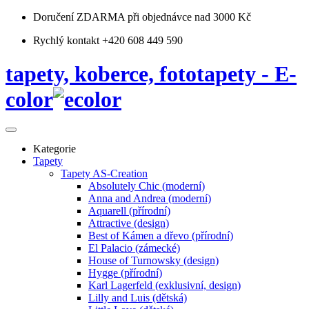
Doručení ZDARMA
při objednávce nad 3000 Kč
Rychlý kontakt +420 608 449 590
tapety, koberce, fototapety - E-
color
Kategorie
Tapety
Tapety AS-Creation
Absolutely Chic (moderní)
Anna and Andrea (moderní)
Aquarell (přírodní)
Attractive (design)
Best of Kámen a dřevo (přírodní)
El Palacio (zámecké)
House of Turnowsky (design)
Hygge (přírodní)
Karl Lagerfeld (exklusivní, design)
Lilly and Luis (dětská)