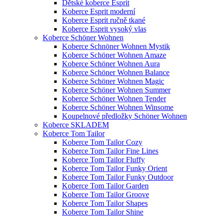
Dětské koberce Esprit
Koberce Esprit moderní
Koberce Esprit ručně tkané
Koberce Esprit vysoký vlas
Koberce Schöner Wohnen
Koberce Schnöner Wohnen Mystik
Koberce Schöner Wohnen Amaze
Koberce Schöner Wohnen Aura
Koberce Schöner Wohnen Balance
Koberce Schöner Wohnen Magic
Koberce Schöner Wohnen Summer
Koberce Schöner Wohnen Tender
Koberce Schöner Wohnen Winsome
Koupelnové předložky Schöner Wohnen
Koberce SKLADEM
Koberce Tom Tailor
Koberce Tom Tailor Cozy
Koberce Tom Tailor Fine Lines
Koberce Tom Tailor Fluffy
Koberce Tom Tailor Funky Orient
Koberce Tom Tailor Funky Outdoor
Koberce Tom Tailor Garden
Koberce Tom Tailor Groove
Koberce Tom Tailor Shapes
Koberce Tom Tailor Shine