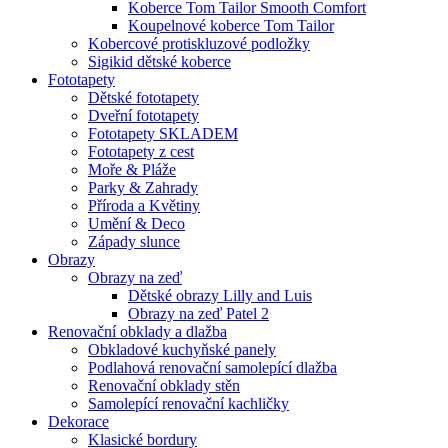
Koberce Tom Tailor Smooth Comfort
Koupelnové koberce Tom Tailor
Kobercové protiskluzové podložky
Sigikid dětské koberce
Fototapety
Dětské fototapety
Dveřní fototapety
Fototapety SKLADEM
Fototapety z cest
Moře & Pláže
Parky & Zahrady
Příroda a Květiny
Umění & Deco
Západy slunce
Obrazy
Obrazy na zeď
Dětské obrazy Lilly and Luis
Obrazy na zeď Patel 2
Renovační obklady a dlažba
Obkladové kuchyňské panely
Podlahová renovační samolepící dlažba
Renovační obklady stěn
Samolepící renovační kachličky
Dekorace
Klasické bordury