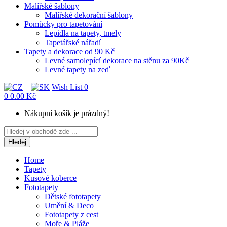
Malířské šablony
Malířské dekorační šablony
Pomůcky pro tapetování
Lepidla na tapety, tmely
Tapetářské nářadí
Tapety a dekorace od 90 Kč
Levné samolepící dekorace na stěnu za 90Kč
Levné tapety na zeď
Wish List
0
0
0.00 Kč
Nákupní košík je prázdný!
Hledej
Home
Tapety
Kusové koberce
Fototapety
Dětské fototapety
Umění & Deco
Fototapety z cest
Moře & Pláže