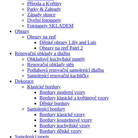
Příroda a Květiny
Parky & Zahrady
Západy slunce
Dveřní fototapety
Fototapety SKLADEM
Obrazy
Obrazy na zeď
Dětské obrazy Lilly and Luis
Obrazy na zeď Patel 2
Renovační obklady a dlažba
Obkladové kuchyňské panely
Renovační obklady stěn
Podlahová renovační samolepící dlažba
Samolepící renovační kachličky
Dekorace
Klasické bordury
Bordury moderní vzory
Bordury klasické a květinové vzory
Dětské bordury
Samolepící bordury
Bordury klasické vzory
Bordury koupelnové vzory
Bordury kuchyňské vzory
Bordury dětské vzory
Samolepící tapety