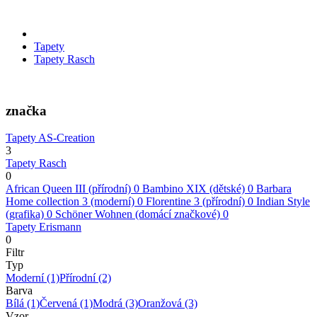
Tapety
Tapety Rasch
značka
Tapety AS-Creation
3
Tapety Rasch
0
African Queen III (přírodní)
0
Bambino XIX (dětské)
0
Barbara
Home collection 3 (moderní)
0
Florentine 3 (přírodní)
0
Indian Style
(grafika)
0
Schöner Wohnen (domácí značkové)
0
Tapety Erismann
0
Filtr
Typ
Moderní
(1)
Přírodní
(2)
Barva
Bílá
(1)
Červená
(1)
Modrá
(3)
Oranžová
(3)
Vzor