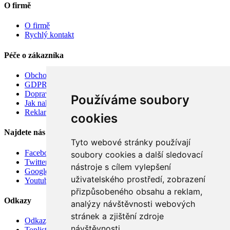
O firmě
O firmě
Rychlý kontakt
Péče o zákazníka
Obchodní podmínky
GDPR
Doprava
Používáme soubory
Jak nakupovat
Reklamace
cookies
Najdete nás
Tyto webové stránky používají
Facebook
soubory cookies a další sledovací
Twitter
nástroje s cílem vylepšení
Google
uživatelského prostředí, zobrazení
Youtube
přizpůsobeného obsahu a reklam,
Odkazy
analýzy návštěvnosti webových
stránek a zjištění zdroje
Odkazy
návštěvnosti.
Toplist