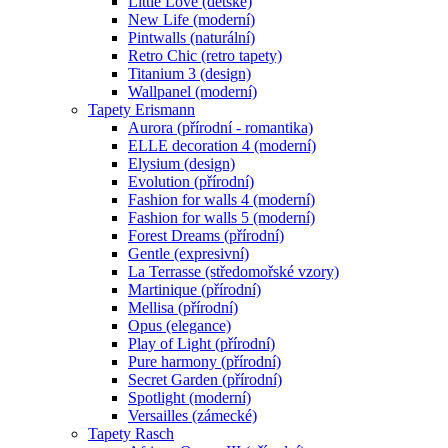
Little Love (dětské)
New Life (moderní)
Pintwalls (naturální)
Retro Chic (retro tapety)
Titanium 3 (design)
Wallpanel (moderní)
Tapety Erismann
Aurora (přírodní - romantika)
ELLE decoration 4 (moderní)
Elysium (design)
Evolution (přírodní)
Fashion for walls 4 (moderní)
Fashion for walls 5 (moderní)
Forest Dreams (přírodní)
Gentle (expresivní)
La Terrasse (středomořské vzory)
Martinique (přírodní)
Mellisa (přírodní)
Opus (elegance)
Play of Light (přírodní)
Pure harmony (přírodní)
Secret Garden (přírodní)
Spotlight (moderní)
Versailles (zámecké)
Tapety Rasch