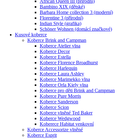
African Queen III (přírodní)
Bambino XIX (dětské)
Barbara Home collection 3 (moderní)
Florentine 3 (přírodní)
Indian Style (grafika)
Schöner Wohnen (domácí značkové)
Kusové koberce
Koberce Brink and Campman
Koberce Atelier vlna
Koberce Decor
Koberce Estella
Koberce Florence Broadhurst
Koberce Harlequin
Koberce Laura Ashley
Koberce Marimekko vlna
Koberce Orla Kiely vlna
Koberce pro děti Brink and Campman
Koberce Pure Morris
Koberce Sanderson
Koberce Scion
Koberce vlněné Ted Baker
Koberce Wedgwood
Koberece Habitat venkovní
Koberce Accessorize vlněné
Koberce Esprit