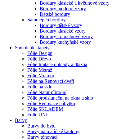
Bordury klasické a květinové vzory
Bordury moderní vzory
Dětské bordury
Samolepící bordury
Bordury dětské vzory
Bordury klasické vzory
Bordury koupelnové vzory
Bordury kuchyňské vzory
Samolepící tapety
Fólie Design
Fólie Dřevo
Fólie Imitace obklady a dlažba
Fólie Metráž
Fólie Mramor
Fólie na Renovaci dveří
Fólie na sklo
Fólie Natur přírodní
Fólie protisluneční na okna a sklo
Fólie Renovace nábytku
Fólie SKLADEM
Fólie UNI
Barvy
Barvy do bytu
Barvy na malířské šablony
Barvy tónovací