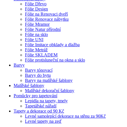
Fólie Dřevo
Fólie Design
Fólie na Renovaci dveří
Fólie Renovace nábytku
Fólie Mramor
Fólie Natur přírodní
Fólie na sklo
Fólie UNI
Fólie Imitace obklady a dlažba
Fólie Metráž
Fólie SKLADEM
Fólie protisluneční na okna a sklo
Barvy
Barvy tónovací
Barvy do bytu
Barvy na malířské šablony
Malířské šablony
Malířské dekorační šablony
Pomůcky pro tapetování
Lepidla na tapety, tmely
Tapetářské nářadí
Tapety a dekorace od 90 Kč
Levné samolepící dekorace na stěnu za 90Kč
Levné tapety na zeď