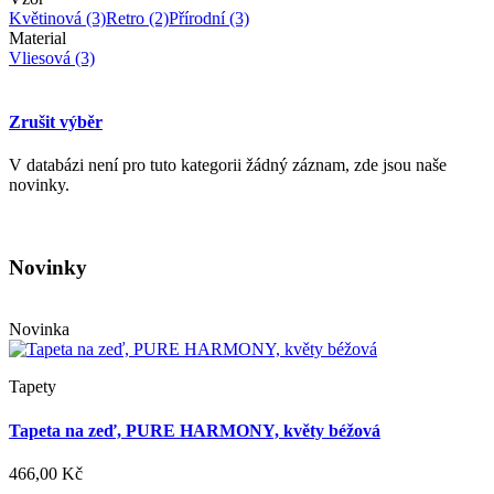
Květinová
(3)
Retro
(2)
Přírodní
(3)
Material
Vliesová
(3)
Zrušit výběr
V databázi není pro tuto kategorii žádný záznam, zde jsou naše
novinky.
Novinky
Novinka
Tapety
Tapeta na zeď, PURE HARMONY, květy béžová
466,00 Kč