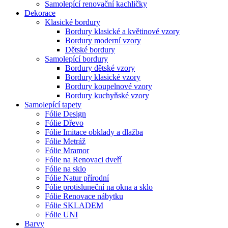
Samolepící renovační kachličky
Dekorace
Klasické bordury
Bordury klasické a květinové vzory
Bordury moderní vzory
Dětské bordury
Samolepící bordury
Bordury dětské vzory
Bordury klasické vzory
Bordury koupelnové vzory
Bordury kuchyňské vzory
Samolepící tapety
Fólie Design
Fólie Dřevo
Fólie Imitace obklady a dlažba
Fólie Metráž
Fólie Mramor
Fólie na Renovaci dveří
Fólie na sklo
Fólie Natur přírodní
Fólie protisluneční na okna a sklo
Fólie Renovace nábytku
Fólie SKLADEM
Fólie UNI
Barvy