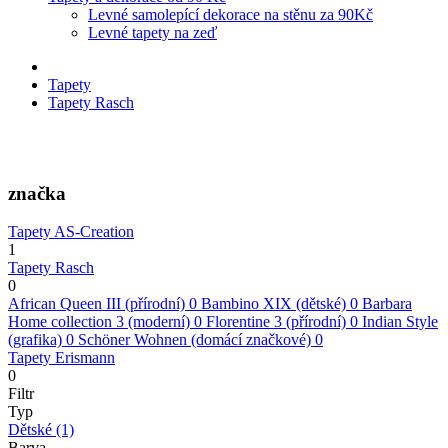
Levné samolepící dekorace na stěnu za 90Kč
Levné tapety na zeď
Tapety
Tapety Rasch
značka
Tapety AS-Creation
1
Tapety Rasch
0
African Queen III (přírodní)
0
Bambino XIX (dětské)
0
Barbara
Home collection 3 (moderní)
0
Florentine 3 (přírodní)
0
Indian Style
(grafika)
0
Schöner Wohnen (domácí značkové)
0
Tapety Erismann
0
Filtr
Typ
Dětské
(1)
Barva