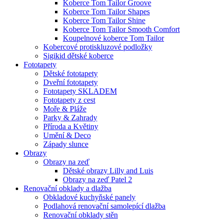
Koberce Tom Tailor Groove
Koberce Tom Tailor Shapes
Koberce Tom Tailor Shine
Koberce Tom Tailor Smooth Comfort
Koupelnové koberce Tom Tailor
Kobercové protiskluzové podložky
Sigikid dětské koberce
Fototapety
Dětské fototapety
Dveřní fototapety
Fototapety SKLADEM
Fototapety z cest
Moře & Pláže
Parky & Zahrady
Příroda a Květiny
Umění & Deco
Západy slunce
Obrazy
Obrazy na zeď
Dětské obrazy Lilly and Luis
Obrazy na zeď Patel 2
Renovační obklady a dlažba
Obkladové kuchyňské panely
Podlahová renovační samolepící dlažba
Renovační obklady stěn