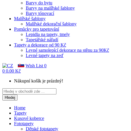
Barvy do bytu
Barvy na malířské šablony
Barvy tónovací
Malířské šablony
Malířské dekorační šablony
Pomůcky pro tapetování
Lepidla na tapety, tmely
Tapetářské nářadí
Tapety a dekorace od 90 Kč
Levné samolepící dekorace na stěnu za 90Kč
Levné tapety na zeď
Wish List
0
0
0.00 Kč
Nákupní košík je prázdný!
Hledej
Home
Tapety
Kusové koberce
Fototapety
Dětské fototapety