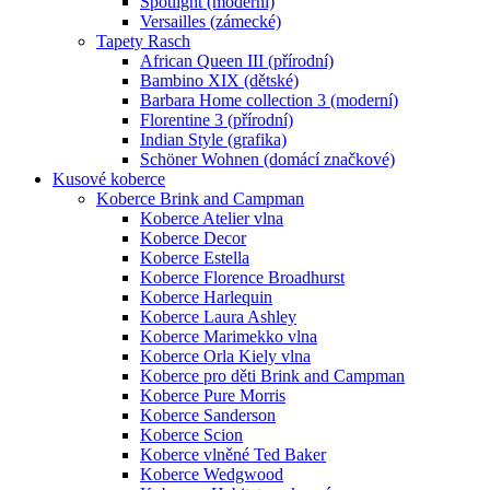
Spotlight (moderní)
Versailles (zámecké)
Tapety Rasch
African Queen III (přírodní)
Bambino XIX (dětské)
Barbara Home collection 3 (moderní)
Florentine 3 (přírodní)
Indian Style (grafika)
Schöner Wohnen (domácí značkové)
Kusové koberce
Koberce Brink and Campman
Koberce Atelier vlna
Koberce Decor
Koberce Estella
Koberce Florence Broadhurst
Koberce Harlequin
Koberce Laura Ashley
Koberce Marimekko vlna
Koberce Orla Kiely vlna
Koberce pro děti Brink and Campman
Koberce Pure Morris
Koberce Sanderson
Koberce Scion
Koberce vlněné Ted Baker
Koberce Wedgwood