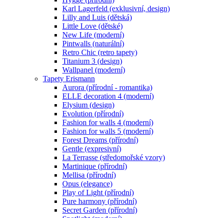
Karl Lagerfeld (exklusivní, design)
Lilly and Luis (dětská)
Little Love (dětské)
New Life (moderní)
Pintwalls (naturální)
Retro Chic (retro tapety)
Titanium 3 (design)
Wallpanel (moderní)
Tapety Erismann
Aurora (přírodní - romantika)
ELLE decoration 4 (moderní)
Elysium (design)
Evolution (přírodní)
Fashion for walls 4 (moderní)
Fashion for walls 5 (moderní)
Forest Dreams (přírodní)
Gentle (expresivní)
La Terrasse (středomořské vzory)
Martinique (přírodní)
Mellisa (přírodní)
Opus (elegance)
Play of Light (přírodní)
Pure harmony (přírodní)
Secret Garden (přírodní)