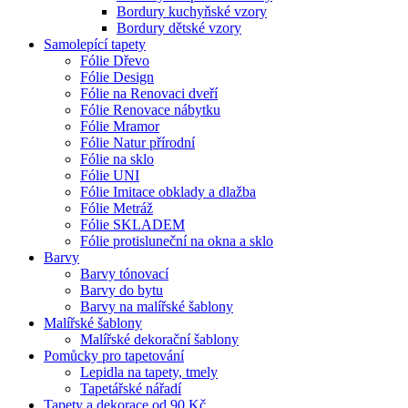
Bordury kuchyňské vzory
Bordury dětské vzory
Samolepící tapety
Fólie Dřevo
Fólie Design
Fólie na Renovaci dveří
Fólie Renovace nábytku
Fólie Mramor
Fólie Natur přírodní
Fólie na sklo
Fólie UNI
Fólie Imitace obklady a dlažba
Fólie Metráž
Fólie SKLADEM
Fólie protisluneční na okna a sklo
Barvy
Barvy tónovací
Barvy do bytu
Barvy na malířské šablony
Malířské šablony
Malířské dekorační šablony
Pomůcky pro tapetování
Lepidla na tapety, tmely
Tapetářské nářadí
Tapety a dekorace od 90 Kč