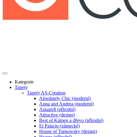
Kategorie
Tapety
Tapety AS-Creation
Absolutely Chic (moderní)
Anna and Andrea (moderní)
Aquarell (přírodní)
Attractive (design)
Best of Kámen a dřevo (přírodní)
El Palacio (zámecké)
House of Turnowsky (design)
Hygge (přírodní)