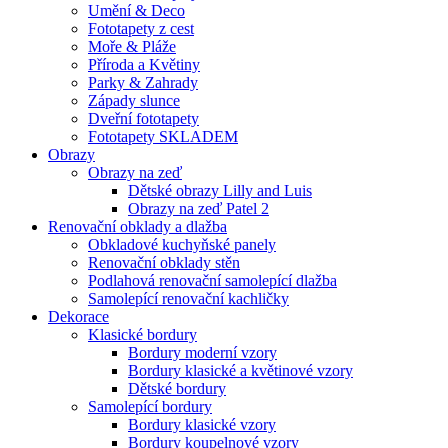
Umění & Deco
Fototapety z cest
Moře & Pláže
Příroda a Květiny
Parky & Zahrady
Západy slunce
Dveřní fototapety
Fototapety SKLADEM
Obrazy
Obrazy na zeď
Dětské obrazy Lilly and Luis
Obrazy na zeď Patel 2
Renovační obklady a dlažba
Obkladové kuchyňské panely
Renovační obklady stěn
Podlahová renovační samolepící dlažba
Samolepící renovační kachličky
Dekorace
Klasické bordury
Bordury moderní vzory
Bordury klasické a květinové vzory
Dětské bordury
Samolepící bordury
Bordury klasické vzory
Bordury koupelnové vzory