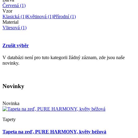
Červená
(1)
Vzor
Klasická
(1)
Květinová
(1)
Přírodní
(1)
Material
Vliesová
(1)
Zrušit výběr
V databázi není pro tuto kategorii žádný záznam, zde jsou naše
novinky.
Novinky
Novinka
Tapety
Tapeta na zeď, PURE HARMONY, květy béžová