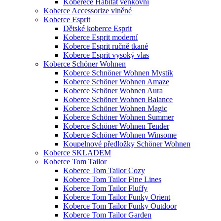
Koberece Habitat venkovní
Koberce Accessorize vlněné
Koberce Esprit
Dětské koberce Esprit
Koberce Esprit moderní
Koberce Esprit ručně tkané
Koberce Esprit vysoký vlas
Koberce Schöner Wohnen
Koberce Schnöner Wohnen Mystik
Koberce Schöner Wohnen Amaze
Koberce Schöner Wohnen Aura
Koberce Schöner Wohnen Balance
Koberce Schöner Wohnen Magic
Koberce Schöner Wohnen Summer
Koberce Schöner Wohnen Tender
Koberce Schöner Wohnen Winsome
Koupelnové předložky Schöner Wohnen
Koberce SKLADEM
Koberce Tom Tailor
Koberce Tom Tailor Cozy
Koberce Tom Tailor Fine Lines
Koberce Tom Tailor Fluffy
Koberce Tom Tailor Funky Orient
Koberce Tom Tailor Funky Outdoor
Koberce Tom Tailor Garden