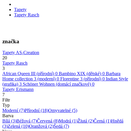
Tapety
Tapety Rasch
značka
Tapety AS-Creation
20
Tapety Rasch
3
African Queen III (přírodní)
0
Bambino XIX (dětské)
0
Barbara
Home collection 3 (moderní)
0
Florentine 3 (přírodní)
0
Indian Style
(grafika)
3
Schöner Wohnen (domácí značkové)
0
Tapety Erismann
7
Filtr
Typ
Moderní
(7)
Přírodní
(18)
Omyvatelné
(5)
Barva
Bílá
(3)
Béžová
(7)
Červená
(8)
Modrá
(1)
Žlutá
(2)
Černá
(1)
Hnědá
(3)
Zelená
(10)
Oranžová
(2)
Šedá
(7)