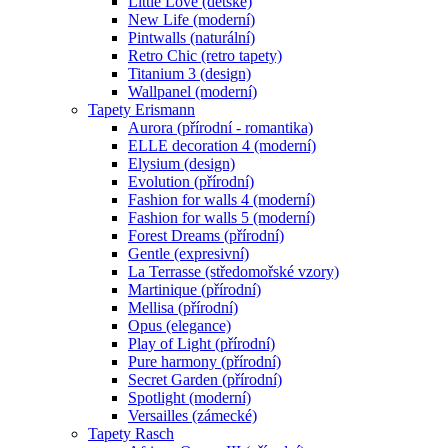
Little Love (dětské)
New Life (moderní)
Pintwalls (naturální)
Retro Chic (retro tapety)
Titanium 3 (design)
Wallpanel (moderní)
Tapety Erismann
Aurora (přírodní - romantika)
ELLE decoration 4 (moderní)
Elysium (design)
Evolution (přírodní)
Fashion for walls 4 (moderní)
Fashion for walls 5 (moderní)
Forest Dreams (přírodní)
Gentle (expresivní)
La Terrasse (středomořské vzory)
Martinique (přírodní)
Mellisa (přírodní)
Opus (elegance)
Play of Light (přírodní)
Pure harmony (přírodní)
Secret Garden (přírodní)
Spotlight (moderní)
Versailles (zámecké)
Tapety Rasch