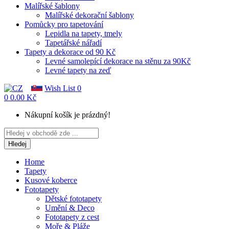
Malířské šablony
Malířské dekorační šablony
Pomůcky pro tapetování
Lepidla na tapety, tmely
Tapetářské nářadí
Tapety a dekorace od 90 Kč
Levné samolepící dekorace na stěnu za 90Kč
Levné tapety na zeď
Wish List
0
0
0.00 Kč
Nákupní košík je prázdný!
Hledej
Home
Tapety
Kusové koberce
Fototapety
Dětské fototapety
Umění & Deco
Fototapety z cest
Moře & Pláže