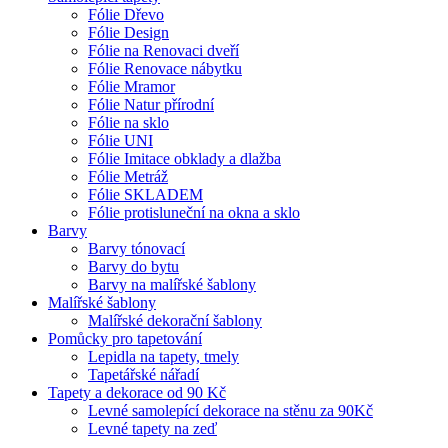
Fólie Dřevo
Fólie Design
Fólie na Renovaci dveří
Fólie Renovace nábytku
Fólie Mramor
Fólie Natur přírodní
Fólie na sklo
Fólie UNI
Fólie Imitace obklady a dlažba
Fólie Metráž
Fólie SKLADEM
Fólie protisluneční na okna a sklo
Barvy
Barvy tónovací
Barvy do bytu
Barvy na malířské šablony
Malířské šablony
Malířské dekorační šablony
Pomůcky pro tapetování
Lepidla na tapety, tmely
Tapetářské nářadí
Tapety a dekorace od 90 Kč
Levné samolepící dekorace na stěnu za 90Kč
Levné tapety na zeď