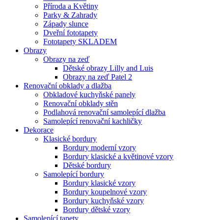
Příroda a Květiny
Parky & Zahrady
Západy slunce
Dveřní fototapety
Fototapety SKLADEM
Obrazy
Obrazy na zeď
Dětské obrazy Lilly and Luis
Obrazy na zeď Patel 2
Renovační obklady a dlažba
Obkladové kuchyňské panely
Renovační obklady stěn
Podlahová renovační samolepící dlažba
Samolepící renovační kachličky
Dekorace
Klasické bordury
Bordury moderní vzory
Bordury klasické a květinové vzory
Dětské bordury
Samolepící bordury
Bordury klasické vzory
Bordury koupelnové vzory
Bordury kuchyňské vzory
Bordury dětské vzory
Samolepící tapety