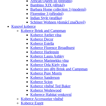
African Queen III (přírodní)
Bambino XIX (dětské)
Barbara Home collection 3 (moderní)
Florentine 3 (přírodní)
Indian Style (grafika)
Schöner Wohnen (domácí značkové)
Kusové koberce
Koberce Brink and Campman
Koberce Atelier vlna
Koberce Decor
Koberce Estella
Koberce Florence Broadhurst
Koberce Harlequin
Koberce Laura Ashley
Koberce Marimekko vlna
Koberce Orla Kiely vlna
Koberce pro děti Brink and Campman
Koberce Pure Morris
Koberce Sanderson
Koberce Scion
Koberce vlněné Ted Baker
Koberce Wedgwood
Koberece Habitat venkovní
Koberce Accessorize vlněné
Koberce Esprit