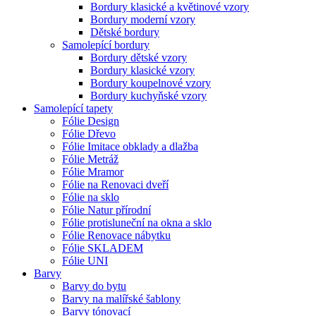
Bordury klasické a květinové vzory
Bordury moderní vzory
Dětské bordury
Samolepící bordury
Bordury dětské vzory
Bordury klasické vzory
Bordury koupelnové vzory
Bordury kuchyňské vzory
Samolepící tapety
Fólie Design
Fólie Dřevo
Fólie Imitace obklady a dlažba
Fólie Metráž
Fólie Mramor
Fólie na Renovaci dveří
Fólie na sklo
Fólie Natur přírodní
Fólie protisluneční na okna a sklo
Fólie Renovace nábytku
Fólie SKLADEM
Fólie UNI
Barvy
Barvy do bytu
Barvy na malířské šablony
Barvy tónovací