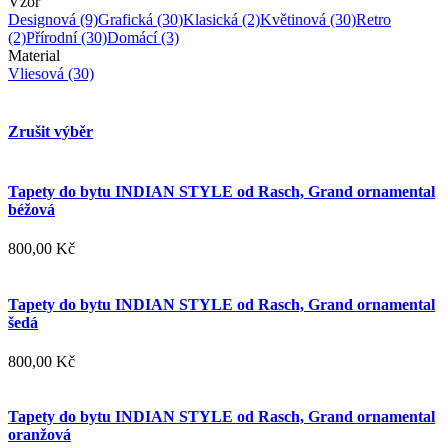
Vzor
Designová
(9)
Grafická
(30)
Klasická
(2)
Květinová
(30)
Retro
(2)
Přírodní
(30)
Domácí
(3)
Material
Vliesová
(30)
Zrušit výběr
Tapety do bytu INDIAN STYLE od Rasch, Grand ornamental
béžová
800,00 Kč
Tapety do bytu INDIAN STYLE od Rasch, Grand ornamental
šedá
800,00 Kč
Tapety do bytu INDIAN STYLE od Rasch, Grand ornamental
oranžová