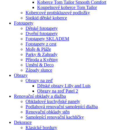
Koberce Tom Tailor Smooth Comfort
Koupelnové koberce Tom Tailor
Kobercové protiskluzové podložky
Sigikid dětské koberce
Fototapety
Dětské fototapety
Dveřní fototapety
Fototapety SKLADEM
Fototapety z cest
Moře & Pláže
Parky & Zahrady
Příroda a Květiny
Umění & Deco
Západy slunce
Obrazy
Obrazy na zeď
Dětské obrazy Lilly and Luis
Obrazy na zeď Patel 2
Renovační obklady a dlažba
Obkladové kuchyňské panely
Podlahová renovační samolepící dlažba
Renovační obklady stěn
Samolepící renovační kachličky
Dekorace
Klasické bordury