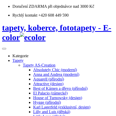
Doručení ZDARMA
při objednávce nad 3000 Kč
Rychlý kontakt +420 608 449 590
tapety, koberce, fototapety - E-
color
Kategorie
Tapety
Tapety AS-Creation
Absolutely Chic (moderní)
Anna and Andrea (moderní)
Aquarell (přírodní)
Attractive (design)
Best of Kámen a dřevo (přírodní)
El Palacio (zámecké)
House of Turnowsky (design)
Hygge (přírodní)
Karl Lagerfeld (exklusivní, design)
Lilly and Luis (dětská)