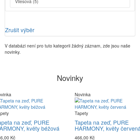
Vliesová
(5)
Zrušit výběr
V databázi není pro tuto kategorii žádný záznam, zde jsou naše
novinky.
Novinky
vinka
Novinka
pety
Tapety
apeta na zeď, PURE
Tapeta na zeď, PURE
ARMONY, květy béžová
HARMONY, květy červen
6,00 Kč
466,00 Kč