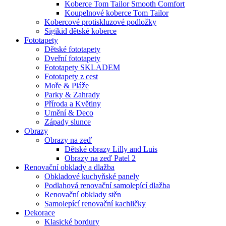
Koberce Tom Tailor Smooth Comfort
Koupelnové koberce Tom Tailor
Kobercové protiskluzové podložky
Sigikid dětské koberce
Fototapety
Dětské fototapety
Dveřní fototapety
Fototapety SKLADEM
Fototapety z cest
Moře & Pláže
Parky & Zahrady
Příroda a Květiny
Umění & Deco
Západy slunce
Obrazy
Obrazy na zeď
Dětské obrazy Lilly and Luis
Obrazy na zeď Patel 2
Renovační obklady a dlažba
Obkladové kuchyňské panely
Podlahová renovační samolepící dlažba
Renovační obklady stěn
Samolepící renovační kachličky
Dekorace
Klasické bordury