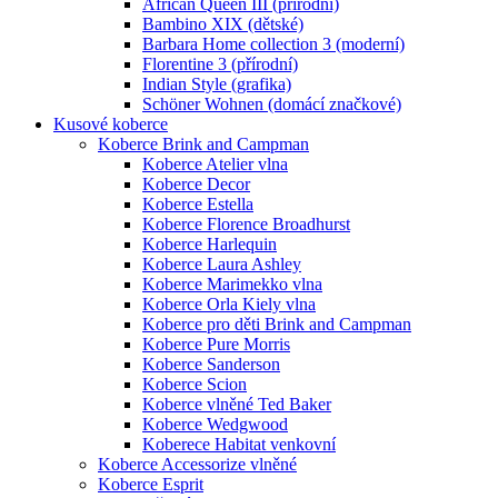
African Queen III (přírodní)
Bambino XIX (dětské)
Barbara Home collection 3 (moderní)
Florentine 3 (přírodní)
Indian Style (grafika)
Schöner Wohnen (domácí značkové)
Kusové koberce
Koberce Brink and Campman
Koberce Atelier vlna
Koberce Decor
Koberce Estella
Koberce Florence Broadhurst
Koberce Harlequin
Koberce Laura Ashley
Koberce Marimekko vlna
Koberce Orla Kiely vlna
Koberce pro děti Brink and Campman
Koberce Pure Morris
Koberce Sanderson
Koberce Scion
Koberce vlněné Ted Baker
Koberce Wedgwood
Koberece Habitat venkovní
Koberce Accessorize vlněné
Koberce Esprit