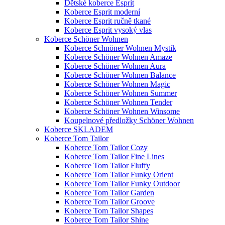
Dětské koberce Esprit
Koberce Esprit moderní
Koberce Esprit ručně tkané
Koberce Esprit vysoký vlas
Koberce Schöner Wohnen
Koberce Schnöner Wohnen Mystik
Koberce Schöner Wohnen Amaze
Koberce Schöner Wohnen Aura
Koberce Schöner Wohnen Balance
Koberce Schöner Wohnen Magic
Koberce Schöner Wohnen Summer
Koberce Schöner Wohnen Tender
Koberce Schöner Wohnen Winsome
Koupelnové předložky Schöner Wohnen
Koberce SKLADEM
Koberce Tom Tailor
Koberce Tom Tailor Cozy
Koberce Tom Tailor Fine Lines
Koberce Tom Tailor Fluffy
Koberce Tom Tailor Funky Orient
Koberce Tom Tailor Funky Outdoor
Koberce Tom Tailor Garden
Koberce Tom Tailor Groove
Koberce Tom Tailor Shapes
Koberce Tom Tailor Shine