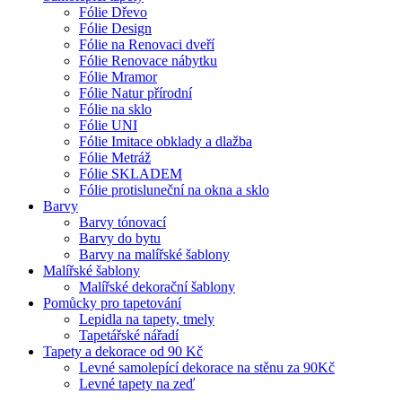
Fólie Dřevo
Fólie Design
Fólie na Renovaci dveří
Fólie Renovace nábytku
Fólie Mramor
Fólie Natur přírodní
Fólie na sklo
Fólie UNI
Fólie Imitace obklady a dlažba
Fólie Metráž
Fólie SKLADEM
Fólie protisluneční na okna a sklo
Barvy
Barvy tónovací
Barvy do bytu
Barvy na malířské šablony
Malířské šablony
Malířské dekorační šablony
Pomůcky pro tapetování
Lepidla na tapety, tmely
Tapetářské nářadí
Tapety a dekorace od 90 Kč
Levné samolepící dekorace na stěnu za 90Kč
Levné tapety na zeď