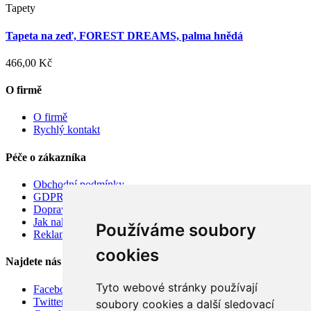
Tapety
Tapeta na zeď, FOREST DREAMS, palma hnědá
466,00 Kč
O firmě
O firmě
Rychlý kontakt
Péče o zákazníka
Obchodní podmínky
GDPR
Doprava
Jak nakupovat
Používáme soubory
Reklamace
cookies
Najdete nás
Tyto webové stránky používají
Facebook
Twitter
soubory cookies a další sledovací