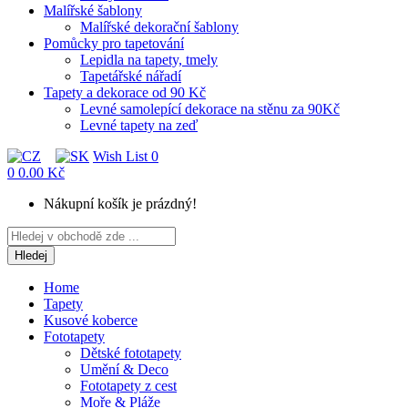
Malířské šablony
Malířské dekorační šablony
Pomůcky pro tapetování
Lepidla na tapety, tmely
Tapetářské nářadí
Tapety a dekorace od 90 Kč
Levné samolepící dekorace na stěnu za 90Kč
Levné tapety na zeď
Wish List
0
0
0.00 Kč
Nákupní košík je prázdný!
Hledej
Home
Tapety
Kusové koberce
Fototapety
Dětské fototapety
Umění & Deco
Fototapety z cest
Moře & Pláže