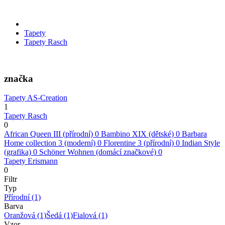
Tapety
Tapety Rasch
značka
Tapety AS-Creation
1
Tapety Rasch
0
African Queen III (přírodní)
0
Bambino XIX (dětské)
0
Barbara
Home collection 3 (moderní)
0
Florentine 3 (přírodní)
0
Indian Style
(grafika)
0
Schöner Wohnen (domácí značkové)
0
Tapety Erismann
0
Filtr
Typ
Přírodní
(1)
Barva
Oranžová
(1)
Šedá
(1)
Fialová
(1)
Vzor