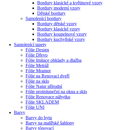
Bordury klasické a květinové vzory
Bordury moderní vzory
Dětské bordury
Samolepící bordury
Bordury dětské vzory
Bordury klasické vzory
Bordury koupelnové vzory
Bordury kuchyňské vzory
Samolepící tapety
Fólie Design
Fólie Dřevo
Fólie Imitace obklady a dlažba
Fólie Metráž
Fólie Mramor
Fólie na Renovaci dveří
Fólie na sklo
Fólie Natur přírodní
Fólie protisluneční na okna a sklo
Fólie Renovace nábytku
Fólie SKLADEM
Fólie UNI
Barvy
Barvy do bytu
Barvy na malířské šablony
Barvy tónovací