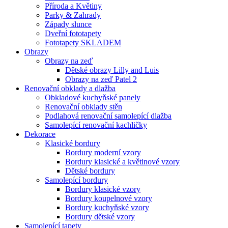
Příroda a Květiny
Parky & Zahrady
Západy slunce
Dveřní fototapety
Fototapety SKLADEM
Obrazy
Obrazy na zeď
Dětské obrazy Lilly and Luis
Obrazy na zeď Patel 2
Renovační obklady a dlažba
Obkladové kuchyňské panely
Renovační obklady stěn
Podlahová renovační samolepící dlažba
Samolepící renovační kachličky
Dekorace
Klasické bordury
Bordury moderní vzory
Bordury klasické a květinové vzory
Dětské bordury
Samolepící bordury
Bordury klasické vzory
Bordury koupelnové vzory
Bordury kuchyňské vzory
Bordury dětské vzory
Samolepící tapety