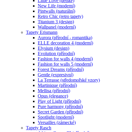
Little Love (dětské)
New Life (moderní)
Pintwalls (naturální)
Retro Chic (retro tapety)
Titanium 3 (design)
Wallpanel (moderní)
Tapety Erismann
Aurora (přírodní - romantika)
ELLE decoration 4 (moderní)
Elysium (design)
Evolution (přírodní)
Fashion for walls 4 (moderní)
Fashion for walls 5 (moderní)
Forest Dreams (přírodní)
Gentle (expresivní)
La Terrasse (středomořské vzory)
Martinique (přírodní)
Mellisa (přírodní)
Opus (elegance)
Play of Light (přírodní)
Pure harmony (přírodní)
Secret Garden (přírodní)
Spotlight (moderní)
Versailles (zámecké)
Tapety Rasch