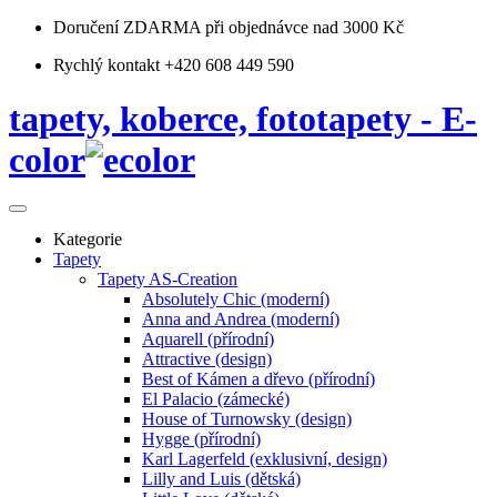
Doručení ZDARMA
při objednávce nad 3000 Kč
Rychlý kontakt +420 608 449 590
tapety, koberce, fototapety - E-
color
Kategorie
Tapety
Tapety AS-Creation
Absolutely Chic (moderní)
Anna and Andrea (moderní)
Aquarell (přírodní)
Attractive (design)
Best of Kámen a dřevo (přírodní)
El Palacio (zámecké)
House of Turnowsky (design)
Hygge (přírodní)
Karl Lagerfeld (exklusivní, design)
Lilly and Luis (dětská)