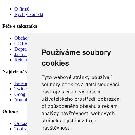
O firmě
Rychlý kontakt
Péče o zákazníka
Obchodní podmínky
GDPR
Doprava
Používáme soubory
Jak nakupovat
Reklamace
cookies
Najdete nás
Tyto webové stránky používají
Facebook
soubory cookies a další sledovací
Twitter
nástroje s cílem vylepšení
Google
uživatelského prostředí, zobrazení
Youtube
přizpůsobeného obsahu a reklam,
Odkazy
analýzy návštěvnosti webových
stránek a zjištění zdroje
Odkazy
návštěvnosti.
Toplist