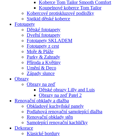
Koberce Tom Tailor Smooth Comfort
Koupelnové koberce Tom Tailor
Kobercové protiskluzové podložky
Sigikid dětské koberce
Fototapety
Dětské fototapety
Dveřní fototapety
Fototapety SKLADEM
Fototapety z cest
Moře & Pláže
Parky & Zahrady
Příroda a Květiny
Umění & Deco
Západy slunce
Obrazy
Obrazy na zeď
Dětské obrazy Lilly and Luis
Obrazy na zeď Patel 2
Renovační obklady a dlažba
Obkladové kuchyňské panely
Podlahová renovační samolepící dlažba
Renovační obklady stěn
Samolepící renovační kachličky
Dekorace
Klasické bordury