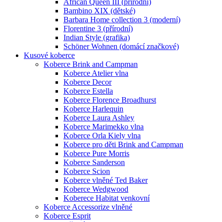
African Queen III (přírodní)
Bambino XIX (dětské)
Barbara Home collection 3 (moderní)
Florentine 3 (přírodní)
Indian Style (grafika)
Schöner Wohnen (domácí značkové)
Kusové koberce
Koberce Brink and Campman
Koberce Atelier vlna
Koberce Decor
Koberce Estella
Koberce Florence Broadhurst
Koberce Harlequin
Koberce Laura Ashley
Koberce Marimekko vlna
Koberce Orla Kiely vlna
Koberce pro děti Brink and Campman
Koberce Pure Morris
Koberce Sanderson
Koberce Scion
Koberce vlněné Ted Baker
Koberce Wedgwood
Koberece Habitat venkovní
Koberce Accessorize vlněné
Koberce Esprit