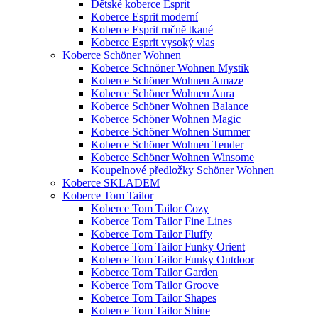
Dětské koberce Esprit
Koberce Esprit moderní
Koberce Esprit ručně tkané
Koberce Esprit vysoký vlas
Koberce Schöner Wohnen
Koberce Schnöner Wohnen Mystik
Koberce Schöner Wohnen Amaze
Koberce Schöner Wohnen Aura
Koberce Schöner Wohnen Balance
Koberce Schöner Wohnen Magic
Koberce Schöner Wohnen Summer
Koberce Schöner Wohnen Tender
Koberce Schöner Wohnen Winsome
Koupelnové předložky Schöner Wohnen
Koberce SKLADEM
Koberce Tom Tailor
Koberce Tom Tailor Cozy
Koberce Tom Tailor Fine Lines
Koberce Tom Tailor Fluffy
Koberce Tom Tailor Funky Orient
Koberce Tom Tailor Funky Outdoor
Koberce Tom Tailor Garden
Koberce Tom Tailor Groove
Koberce Tom Tailor Shapes
Koberce Tom Tailor Shine