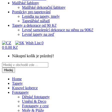
Malířské šablony
Malířské dekorační šablony
Pomůcky pro tapetování
Lepidla na tapety, tmely
Tapetářské nářadí
Tapety a dekorace od 90 Kč
Levné samolepící dekorace na stěnu za 90Kč
Levné tapety na zeď
Wish List
0
0
0.00 Kč
Nákupní košík je prázdný!
Hledej
Home
Tapety
Kusové koberce
Fototapety
Dětské fototapety
Umění & Deco
Fototapety z cest
Moře & Pláže