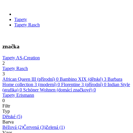
Tapety
Tapety Rasch
značka
Tapety AS-Creation
2
Tapety Rasch
3
African Queen III (přírodní)
0
Bambino XIX (dětské)
3
Barbara
Home collection 3 (moderní)
0
Florentine 3 (přírodní)
0
Indian Style
(grafika)
0
Schöner Wohnen (domácí značkové)
0
Tapety Erismann
0
Filtr
Typ
Dětské
(5)
Barva
Béžová
(2)
Červená
(3)
Zelená
(1)
Vzor