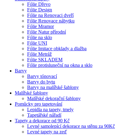
Fólie Dřevo
Fólie Design
Fólie na Renovaci dveří
Fólie Renovace nábytku
Fólie Mramor
Fólie Natur přírodní
Fólie na sklo
Fólie UNI
Fólie Imitace obklady a dlažba
Fólie Metráž
Fólie SKLADEM
Fólie protisluneční na okna a sklo
Barvy
Barvy tónovací
Barvy do bytu
Barvy na malířské šablony
Malířské šablony
Malířské dekorační šablony
Pomůcky pro tapetování
Lepidla na tapety, tmely
Tapetářské nářadí
Tapety a dekorace od 90 Kč
Levné samolepící dekorace na stěnu za 90Kč
Levné tapety na zeď