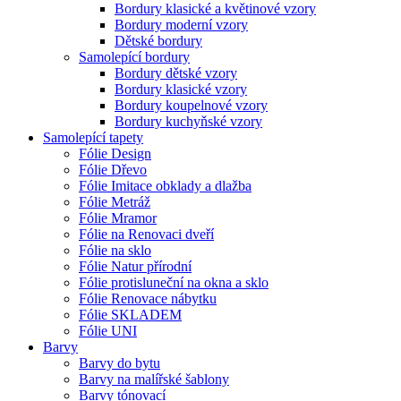
Bordury klasické a květinové vzory
Bordury moderní vzory
Dětské bordury
Samolepící bordury
Bordury dětské vzory
Bordury klasické vzory
Bordury koupelnové vzory
Bordury kuchyňské vzory
Samolepící tapety
Fólie Design
Fólie Dřevo
Fólie Imitace obklady a dlažba
Fólie Metráž
Fólie Mramor
Fólie na Renovaci dveří
Fólie na sklo
Fólie Natur přírodní
Fólie protisluneční na okna a sklo
Fólie Renovace nábytku
Fólie SKLADEM
Fólie UNI
Barvy
Barvy do bytu
Barvy na malířské šablony
Barvy tónovací