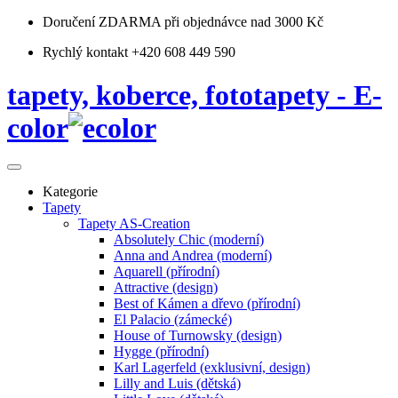
Doručení ZDARMA
při objednávce nad 3000 Kč
Rychlý kontakt +420 608 449 590
tapety, koberce, fototapety - E-
color
Kategorie
Tapety
Tapety AS-Creation
Absolutely Chic (moderní)
Anna and Andrea (moderní)
Aquarell (přírodní)
Attractive (design)
Best of Kámen a dřevo (přírodní)
El Palacio (zámecké)
House of Turnowsky (design)
Hygge (přírodní)
Karl Lagerfeld (exklusivní, design)
Lilly and Luis (dětská)