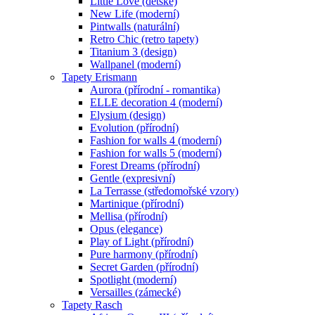
Little Love (dětské)
New Life (moderní)
Pintwalls (naturální)
Retro Chic (retro tapety)
Titanium 3 (design)
Wallpanel (moderní)
Tapety Erismann
Aurora (přírodní - romantika)
ELLE decoration 4 (moderní)
Elysium (design)
Evolution (přírodní)
Fashion for walls 4 (moderní)
Fashion for walls 5 (moderní)
Forest Dreams (přírodní)
Gentle (expresivní)
La Terrasse (středomořské vzory)
Martinique (přírodní)
Mellisa (přírodní)
Opus (elegance)
Play of Light (přírodní)
Pure harmony (přírodní)
Secret Garden (přírodní)
Spotlight (moderní)
Versailles (zámecké)
Tapety Rasch