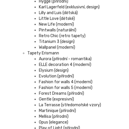
Hygge (přírodní)
Karl Lagerfeld (exklusivní, design)
Lilly and Luis (dětská)
Little Love (dětské)
New Life (moderní)
Pintwalls (naturální)
Retro Chic (retro tapety)
Titanium 3 (design)
Wallpanel (moderní)
Tapety Erismann
Aurora (přírodní - romantika)
ELLE decoration 4 (moderní)
Elysium (design)
Evolution (přírodní)
Fashion for walls 4 (moderní)
Fashion for walls 5 (moderní)
Forest Dreams (přírodní)
Gentle (expresivní)
La Terrasse (středomořské vzory)
Martinique (přírodní)
Mellisa (přírodní)
Opus (elegance)
Play of Light (přírodní)