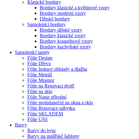
Klasické bordury
Bordury klasické a květinové vzory
Bordury moderní vzory
Dětské bordury
Samolepící bordury
Bordury dětské vzory
Bordury klasické vzory
Bordury koupelnové vzory
Bordury kuchyňské vzory
Samolepící tapety
Fólie Design
Fólie Dřevo
Fólie Imitace obklady a dlažba
Fólie Metráž
Fólie Mramor
Fólie na Renovaci dveří
Fólie na sklo
Fólie Natur přírodní
Fólie protisluneční na okna a sklo
Fólie Renovace nábytku
Fólie SKLADEM
Fólie UNI
Barvy
Barvy do bytu
Barvy na malířské šablony