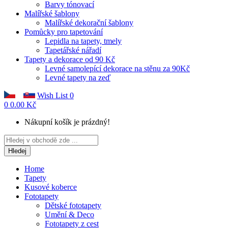
Barvy tónovací
Malířské šablony
Malířské dekorační šablony
Pomůcky pro tapetování
Lepidla na tapety, tmely
Tapetářské nářadí
Tapety a dekorace od 90 Kč
Levné samolepící dekorace na stěnu za 90Kč
Levné tapety na zeď
Wish List
0
0
0.00 Kč
Nákupní košík je prázdný!
Hledej
Home
Tapety
Kusové koberce
Fototapety
Dětské fototapety
Umění & Deco
Fototapety z cest