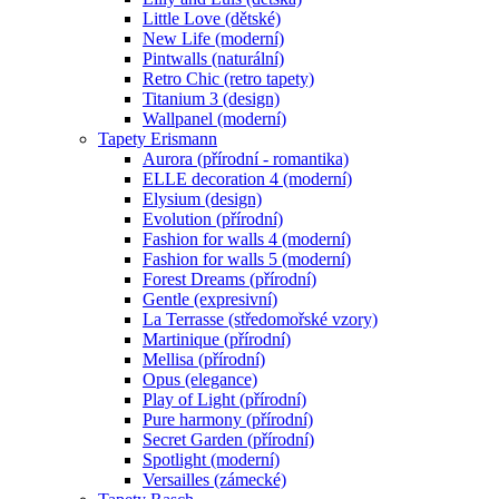
Little Love (dětské)
New Life (moderní)
Pintwalls (naturální)
Retro Chic (retro tapety)
Titanium 3 (design)
Wallpanel (moderní)
Tapety Erismann
Aurora (přírodní - romantika)
ELLE decoration 4 (moderní)
Elysium (design)
Evolution (přírodní)
Fashion for walls 4 (moderní)
Fashion for walls 5 (moderní)
Forest Dreams (přírodní)
Gentle (expresivní)
La Terrasse (středomořské vzory)
Martinique (přírodní)
Mellisa (přírodní)
Opus (elegance)
Play of Light (přírodní)
Pure harmony (přírodní)
Secret Garden (přírodní)
Spotlight (moderní)
Versailles (zámecké)