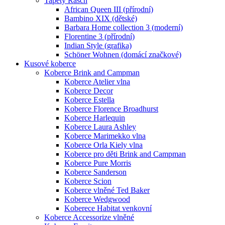
Tapety Rasch
African Queen III (přírodní)
Bambino XIX (dětské)
Barbara Home collection 3 (moderní)
Florentine 3 (přírodní)
Indian Style (grafika)
Schöner Wohnen (domácí značkové)
Kusové koberce
Koberce Brink and Campman
Koberce Atelier vlna
Koberce Decor
Koberce Estella
Koberce Florence Broadhurst
Koberce Harlequin
Koberce Laura Ashley
Koberce Marimekko vlna
Koberce Orla Kiely vlna
Koberce pro děti Brink and Campman
Koberce Pure Morris
Koberce Sanderson
Koberce Scion
Koberce vlněné Ted Baker
Koberce Wedgwood
Koberece Habitat venkovní
Koberce Accessorize vlněné