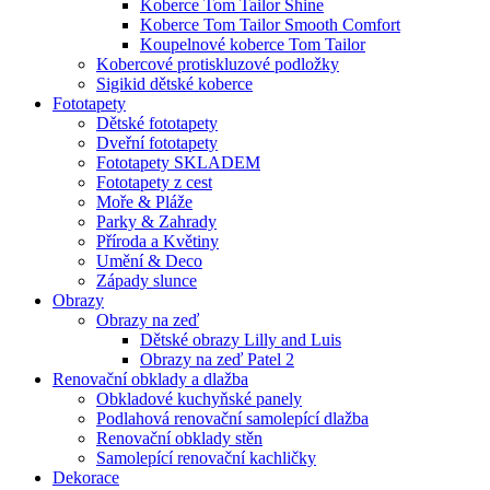
Koberce Tom Tailor Shine
Koberce Tom Tailor Smooth Comfort
Koupelnové koberce Tom Tailor
Kobercové protiskluzové podložky
Sigikid dětské koberce
Fototapety
Dětské fototapety
Dveřní fototapety
Fototapety SKLADEM
Fototapety z cest
Moře & Pláže
Parky & Zahrady
Příroda a Květiny
Umění & Deco
Západy slunce
Obrazy
Obrazy na zeď
Dětské obrazy Lilly and Luis
Obrazy na zeď Patel 2
Renovační obklady a dlažba
Obkladové kuchyňské panely
Podlahová renovační samolepící dlažba
Renovační obklady stěn
Samolepící renovační kachličky
Dekorace