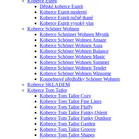
Koberce Esprit
Dětské koberce Esprit
Koberce Esprit moderní
Koberce Esprit ručně tkané
Koberce Esprit vysoký vlas
Koberce Schöner Wohnen
Koberce Schnöner Wohnen Mystik
Koberce Schöner Wohnen Amaze
Koberce Schöner Wohnen Aura
Koberce Schöner Wohnen Balance
Koberce Schöner Wohnen Magic
Koberce Schöner Wohnen Summer
Koberce Schöner Wohnen Tender
Koberce Schöner Wohnen Winsome
Koupelnové předložky Schöner Wohnen
Koberce SKLADEM
Koberce Tom Tailor
Koberce Tom Tailor Cozy
Koberce Tom Tailor Fine Lines
Koberce Tom Tailor Fluffy
Koberce Tom Tailor Funky Orient
Koberce Tom Tailor Funky Outdoor
Koberce Tom Tailor Garden
Koberce Tom Tailor Groove
Koberce Tom Tailor Shapes