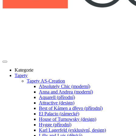
Kategorie
Tapety
Tapety AS-Creation
Absolutely Chic (moderní)
Anna and Andrea (moderní)
Aquarell (přírodní)
Attractive (design)
Best of Kámen a dřevo (přírodní)
El Palacio (zámecké)
House of Turnowsky (design)
Hygge (přírodní)
Karl Lagerfeld (exklusivní, design)
Lilly and Luis (dětská)