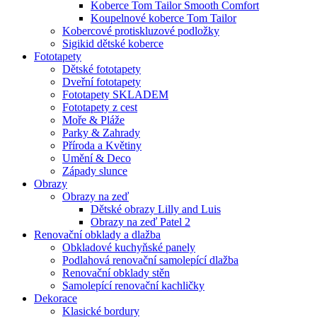
Koberce Tom Tailor Smooth Comfort
Koupelnové koberce Tom Tailor
Kobercové protiskluzové podložky
Sigikid dětské koberce
Fototapety
Dětské fototapety
Dveřní fototapety
Fototapety SKLADEM
Fototapety z cest
Moře & Pláže
Parky & Zahrady
Příroda a Květiny
Umění & Deco
Západy slunce
Obrazy
Obrazy na zeď
Dětské obrazy Lilly and Luis
Obrazy na zeď Patel 2
Renovační obklady a dlažba
Obkladové kuchyňské panely
Podlahová renovační samolepící dlažba
Renovační obklady stěn
Samolepící renovační kachličky
Dekorace
Klasické bordury