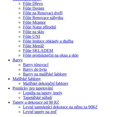
Fólie Dřevo
Fólie Design
Fólie na Renovaci dveří
Fólie Renovace nábytku
Fólie Mramor
Fólie Natur přírodní
Fólie na sklo
Fólie UNI
Fólie Imitace obklady a dlažba
Fólie Metráž
Fólie SKLADEM
Fólie protisluneční na okna a sklo
Barvy
Barvy tónovací
Barvy do bytu
Barvy na malířské šablony
Malířské šablony
Malířské dekorační šablony
Pomůcky pro tapetování
Lepidla na tapety, tmely
Tapetářské nářadí
Tapety a dekorace od 90 Kč
Levné samolepící dekorace na stěnu za 90Kč
Levné tapety na zeď