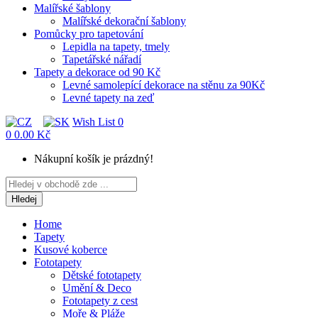
Malířské šablony
Malířské dekorační šablony
Pomůcky pro tapetování
Lepidla na tapety, tmely
Tapetářské nářadí
Tapety a dekorace od 90 Kč
Levné samolepící dekorace na stěnu za 90Kč
Levné tapety na zeď
Wish List
0
0
0.00 Kč
Nákupní košík je prázdný!
Hledej
Home
Tapety
Kusové koberce
Fototapety
Dětské fototapety
Umění & Deco
Fototapety z cest
Moře & Pláže