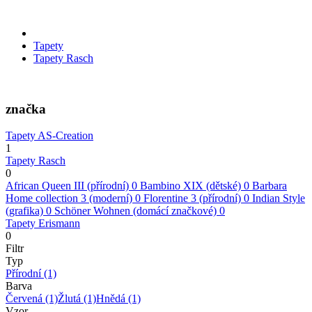
Tapety
Tapety Rasch
značka
Tapety AS-Creation
1
Tapety Rasch
0
African Queen III (přírodní)
0
Bambino XIX (dětské)
0
Barbara
Home collection 3 (moderní)
0
Florentine 3 (přírodní)
0
Indian Style
(grafika)
0
Schöner Wohnen (domácí značkové)
0
Tapety Erismann
0
Filtr
Typ
Přírodní
(1)
Barva
Červená
(1)
Žlutá
(1)
Hnědá
(1)
Vzor