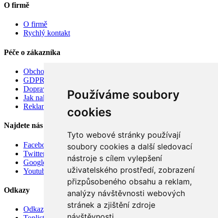
O firmě
O firmě
Rychlý kontakt
Péče o zákazníka
Obchodní podmínky
GDPR
Doprava
Používáme soubory
Jak nakupovat
Reklamace
cookies
Najdete nás
Tyto webové stránky používají
Facebook
soubory cookies a další sledovací
Twitter
nástroje s cílem vylepšení
Google
uživatelského prostředí, zobrazení
Youtube
přizpůsobeného obsahu a reklam,
Odkazy
analýzy návštěvnosti webových
stránek a zjištění zdroje
Odkazy
návštěvnosti.
Toplist