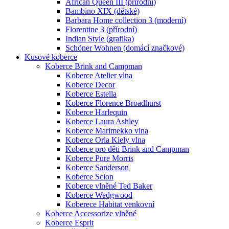
African Queen III (přírodní)
Bambino XIX (dětské)
Barbara Home collection 3 (moderní)
Florentine 3 (přírodní)
Indian Style (grafika)
Schöner Wohnen (domácí značkové)
Kusové koberce
Koberce Brink and Campman
Koberce Atelier vlna
Koberce Decor
Koberce Estella
Koberce Florence Broadhurst
Koberce Harlequin
Koberce Laura Ashley
Koberce Marimekko vlna
Koberce Orla Kiely vlna
Koberce pro děti Brink and Campman
Koberce Pure Morris
Koberce Sanderson
Koberce Scion
Koberce vlněné Ted Baker
Koberce Wedgwood
Koberece Habitat venkovní
Koberce Accessorize vlněné
Koberce Esprit