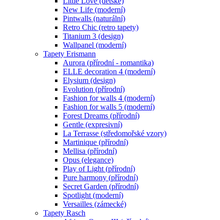
Little Love (dětské)
New Life (moderní)
Pintwalls (naturální)
Retro Chic (retro tapety)
Titanium 3 (design)
Wallpanel (moderní)
Tapety Erismann
Aurora (přírodní - romantika)
ELLE decoration 4 (moderní)
Elysium (design)
Evolution (přírodní)
Fashion for walls 4 (moderní)
Fashion for walls 5 (moderní)
Forest Dreams (přírodní)
Gentle (expresivní)
La Terrasse (středomořské vzory)
Martinique (přírodní)
Mellisa (přírodní)
Opus (elegance)
Play of Light (přírodní)
Pure harmony (přírodní)
Secret Garden (přírodní)
Spotlight (moderní)
Versailles (zámecké)
Tapety Rasch