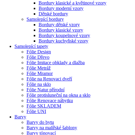
Bordury klasické a květinové vzory
Bordury moderní vzory
Dětské bordury
Samolepící bordury
Bordury dětské vzory
Bordury klasické vzory
Bordury koupelnové vzory
Bordury kuchyňské vzory
Samolepící tapety
Fólie Design
Fólie Dřevo
Fólie Imitace obklady a dlažba
Fólie Metráž
Fólie Mramor
Fólie na Renovaci dveří
Fólie na sklo
Fólie Natur přírodní
Fólie protisluneční na okna a sklo
Fólie Renovace nábytku
Fólie SKLADEM
Fólie UNI
Barvy
Barvy do bytu
Barvy na malířské šablony
Barvy tónovací