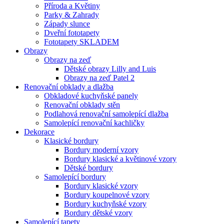
Příroda a Květiny
Parky & Zahrady
Západy slunce
Dveřní fototapety
Fototapety SKLADEM
Obrazy
Obrazy na zeď
Dětské obrazy Lilly and Luis
Obrazy na zeď Patel 2
Renovační obklady a dlažba
Obkladové kuchyňské panely
Renovační obklady stěn
Podlahová renovační samolepící dlažba
Samolepící renovační kachličky
Dekorace
Klasické bordury
Bordury moderní vzory
Bordury klasické a květinové vzory
Dětské bordury
Samolepící bordury
Bordury klasické vzory
Bordury koupelnové vzory
Bordury kuchyňské vzory
Bordury dětské vzory
Samolepící tapety