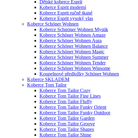
Dětské koberce Esprit
Koberce Esprit moderní
Koberce Esprit ručně tkané
Koberce Esprit vysoký vlas
Koberce Schöner Wohnen
Koberce Schnöner Wohnen Mystik
Koberce Schöner Wohnen Amaze
Koberce Schöner Wohnen Aura
Koberce Schöner Wohnen Balance
Koberce Schöner Wohnen Magic
Koberce Schöner Wohnen Summer
Koberce Schöner Wohnen Tender
Koberce Schöner Wohnen Winsome
Koupelnové předložky Schöner Wohnen
Koberce SKLADEM
Koberce Tom Tailor
Koberce Tom Tailor Cozy
Koberce Tom Tailor Fine Lines
Koberce Tom Tailor Fluffy
Koberce Tom Tailor Funky Orient
Koberce Tom Tailor Funky Outdoor
Koberce Tom Tailor Garden
Koberce Tom Tailor Groove
Koberce Tom Tailor Shapes
Koberce Tom Tailor Shine