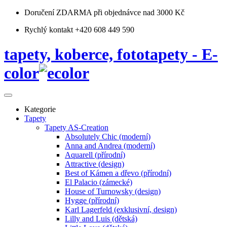
Doručení ZDARMA
při objednávce nad 3000 Kč
Rychlý kontakt +420 608 449 590
tapety, koberce, fototapety - E-
color
Kategorie
Tapety
Tapety AS-Creation
Absolutely Chic (moderní)
Anna and Andrea (moderní)
Aquarell (přírodní)
Attractive (design)
Best of Kámen a dřevo (přírodní)
El Palacio (zámecké)
House of Turnowsky (design)
Hygge (přírodní)
Karl Lagerfeld (exklusivní, design)
Lilly and Luis (dětská)