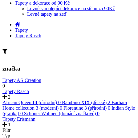
Tapety a dekorace od 90 Kč
Levné samolepící dekorace na stěnu za 90Kč
Levné tapety na zeď
Tapety
Tapety Rasch
značka
Tapety AS-Creation
0
Tapety Rasch
2
African Queen III (přírodní)
0
Bambino XIX (dětské)
2
Barbara
Home collection 3 (moderní)
0
Florentine 3 (přírodní)
0
Indian Style
(grafika)
0
Schöner Wohnen (domácí značkové)
0
Tapety Erismann
1
Filtr
Typ