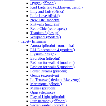
Hygge (přírodní)
Karl Lagerfeld (exklusivní, design)
Lilly and Luis (dětská)
Little Love (dětské)
New Life (moderní)
Pintwalls (naturální)
Retro Chic (retro tapety)
Titanium 3 (design)
Wallpanel (moderní)
Tapety Erismann
Aurora (přírodní - romantika)
ELLE decoration 4 (moderní)
Elysium (design)
Evolution (přírodní)
Fashion for walls 4 (moderní)
Fashion for walls 5 (moderní)
Forest Dreams (přírodní)
Gentle (expresivní)
La Terrasse (středomořské vzory)
Martinique (přírodní)
Mellisa (přírodní)
Opus (elegance)
Play of Light (přírodní)
Pure harmony (přírodní)
Secret Garden (přírodní)