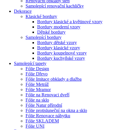
Renovační obklady stěn
Samolepící renovační kachličky
Dekorace
Klasické bordury
Bordury klasické a květinové vzory
Bordury moderní vzory
Dětské bordury
Samolepící bordury
Bordury dětské vzory
Bordury klasické vzory
Bordury koupelnové vzory
Bordury kuchyňské vzory
Samolepící tapety
Fólie Design
Fólie Dřevo
Fólie Imitace obklady a dlažba
Fólie Metráž
Fólie Mramor
Fólie na Renovaci dveří
Fólie na sklo
Fólie Natur přírodní
Fólie protisluneční na okna a sklo
Fólie Renovace nábytku
Fólie SKLADEM
Fólie UNI