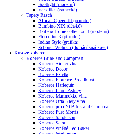
Spotlight (moderní)
Versailles (zámecké)
Tapety Rasch
African Queen III (přírodní)
Bambino XIX (dětské)
Barbara Home collection 3 (moderní)
Florentine 3 (přírodní)
Indian Style (grafika)
Schöner Wohnen (domácí značkové)
Kusové koberce
Koberce Brink and Campman
Koberce Atelier vlna
Koberce Decor
Koberce Estella
Koberce Florence Broadhurst
Koberce Harlequin
Koberce Laura Ashley
Koberce Marimekko vlna
Koberce Orla Kiely vlna
Koberce pro děti Brink and Campman
Koberce Pure Morris
Koberce Sanderson
Koberce Scion
Koberce vlněné Ted Baker
Koberce Wedgwood