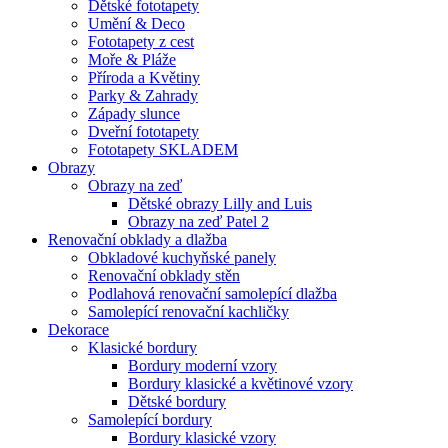
Dětské fototapety
Umění & Deco
Fototapety z cest
Moře & Pláže
Příroda a Květiny
Parky & Zahrady
Západy slunce
Dveřní fototapety
Fototapety SKLADEM
Obrazy
Obrazy na zeď
Dětské obrazy Lilly and Luis
Obrazy na zeď Patel 2
Renovační obklady a dlažba
Obkladové kuchyňské panely
Renovační obklady stěn
Podlahová renovační samolepící dlažba
Samolepící renovační kachličky
Dekorace
Klasické bordury
Bordury moderní vzory
Bordury klasické a květinové vzory
Dětské bordury
Samolepící bordury
Bordury klasické vzory