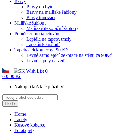
Barvy
Barvy do bytu
Barvy na malířské šablony
Barvy tónovací
Malířské šablony
Malířské dekorační šablony
Pomůcky pro tapetování
Lepidla na tapety, tmely
Tapetářské nářadí
Tapety a dekorace od 90 Kč
Levné samolepící dekorace na stěnu za 90Kč
Levné tapety na zeď
Wish List
0
0
0.00 Kč
Nákupní košík je prázdný!
Hledej
Home
Tapety
Kusové koberce
Fototapety