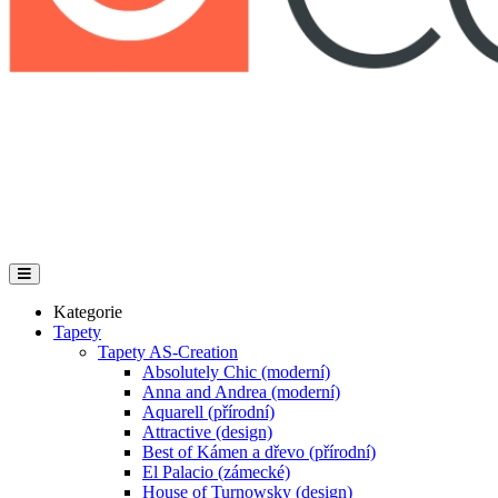
Kategorie
Tapety
Tapety AS-Creation
Absolutely Chic (moderní)
Anna and Andrea (moderní)
Aquarell (přírodní)
Attractive (design)
Best of Kámen a dřevo (přírodní)
El Palacio (zámecké)
House of Turnowsky (design)