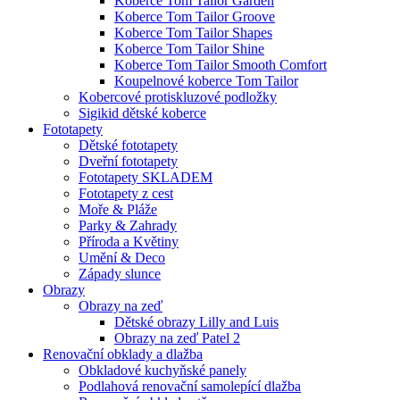
Koberce Tom Tailor Garden
Koberce Tom Tailor Groove
Koberce Tom Tailor Shapes
Koberce Tom Tailor Shine
Koberce Tom Tailor Smooth Comfort
Koupelnové koberce Tom Tailor
Kobercové protiskluzové podložky
Sigikid dětské koberce
Fototapety
Dětské fototapety
Dveřní fototapety
Fototapety SKLADEM
Fototapety z cest
Moře & Pláže
Parky & Zahrady
Příroda a Květiny
Umění & Deco
Západy slunce
Obrazy
Obrazy na zeď
Dětské obrazy Lilly and Luis
Obrazy na zeď Patel 2
Renovační obklady a dlažba
Obkladové kuchyňské panely
Podlahová renovační samolepící dlažba