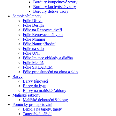
Bordury koupelnové vzory
Bordury kuchyňské vzory
Bordury dětské vzory
Samolepící tapety
Fólie Dřevo
Fólie Design
Fólie na Renovaci dveří
Fólie Renovace nábytku
Fólie Mramor
Fólie Natur přírodní
Fólie na sklo
Fólie UNI
Fólie Imitace obklady a dlažba
Fólie Metráž
Fólie SKLADEM
Fólie protisluneční na okna a sklo
Barvy
Barvy tónovací
Barvy do bytu
Barvy na malířské šablony
Malířské šablony
Malířské dekorační šablony
Pomůcky pro tapetování
Lepidla na tapety, tmely
Tapetářské nářadí