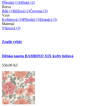
Přírodní
(1)
Dětské
(2)
Barva
Bílá
(1)
Béžová
(1)
Červená
(3)
Vzor
Květinová
(3)
Přírodní
(3)
Domácí
(3)
Material
Vliesová
(3)
Zrušit výběr
Dětská tapeta BAMBINO XIX květy béžová
550,00 Kč