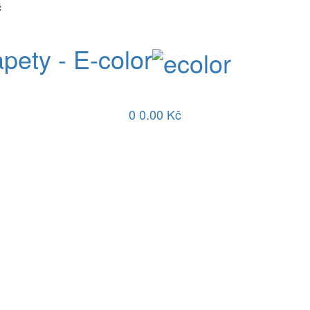
č
apety - E-color
0
0.00 Kč