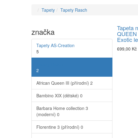
Tapety
Tapety Rasch
Tapeta 
značka
QUEEN I
Exotic l
Tapety AS-Creation
699,00 Kč
5
Tapety Rasch
2
African Queen III (přírodní)
2
Bambino XIX (dětské)
0
Barbara Home collection 3
(moderní)
0
Florentine 3 (přírodní)
0