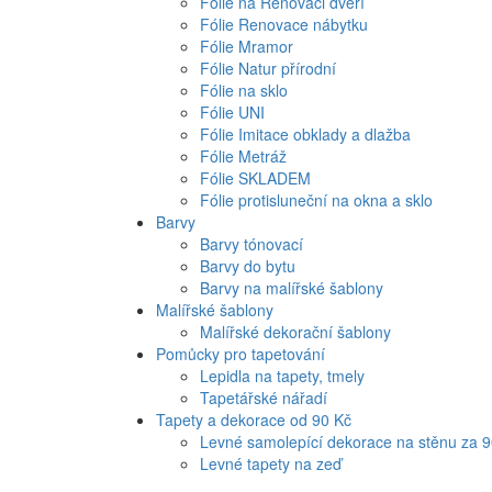
Fólie na Renovaci dveří
Fólie Renovace nábytku
Fólie Mramor
Fólie Natur přírodní
Fólie na sklo
Fólie UNI
Fólie Imitace obklady a dlažba
Fólie Metráž
Fólie SKLADEM
Fólie protisluneční na okna a sklo
Barvy
Barvy tónovací
Barvy do bytu
Barvy na malířské šablony
Malířské šablony
Malířské dekorační šablony
Pomůcky pro tapetování
Lepidla na tapety, tmely
Tapetářské nářadí
Tapety a dekorace od 90 Kč
Levné samolepící dekorace na stěnu za 
Levné tapety na zeď