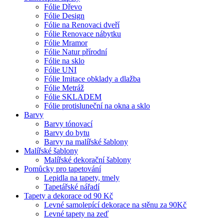
Fólie Dřevo
Fólie Design
Fólie na Renovaci dveří
Fólie Renovace nábytku
Fólie Mramor
Fólie Natur přírodní
Fólie na sklo
Fólie UNI
Fólie Imitace obklady a dlažba
Fólie Metráž
Fólie SKLADEM
Fólie protisluneční na okna a sklo
Barvy
Barvy tónovací
Barvy do bytu
Barvy na malířské šablony
Malířské šablony
Malířské dekorační šablony
Pomůcky pro tapetování
Lepidla na tapety, tmely
Tapetářské nářadí
Tapety a dekorace od 90 Kč
Levné samolepící dekorace na stěnu za 90Kč
Levné tapety na zeď