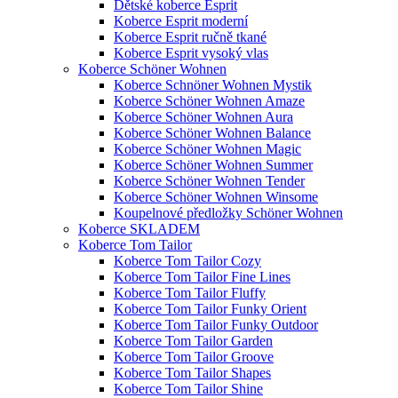
Dětské koberce Esprit
Koberce Esprit moderní
Koberce Esprit ručně tkané
Koberce Esprit vysoký vlas
Koberce Schöner Wohnen
Koberce Schnöner Wohnen Mystik
Koberce Schöner Wohnen Amaze
Koberce Schöner Wohnen Aura
Koberce Schöner Wohnen Balance
Koberce Schöner Wohnen Magic
Koberce Schöner Wohnen Summer
Koberce Schöner Wohnen Tender
Koberce Schöner Wohnen Winsome
Koupelnové předložky Schöner Wohnen
Koberce SKLADEM
Koberce Tom Tailor
Koberce Tom Tailor Cozy
Koberce Tom Tailor Fine Lines
Koberce Tom Tailor Fluffy
Koberce Tom Tailor Funky Orient
Koberce Tom Tailor Funky Outdoor
Koberce Tom Tailor Garden
Koberce Tom Tailor Groove
Koberce Tom Tailor Shapes
Koberce Tom Tailor Shine