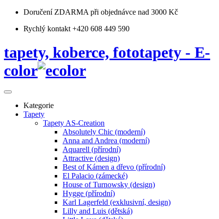
Doručení ZDARMA
při objednávce nad 3000 Kč
Rychlý kontakt +420 608 449 590
tapety, koberce, fototapety - E-
color
Kategorie
Tapety
Tapety AS-Creation
Absolutely Chic (moderní)
Anna and Andrea (moderní)
Aquarell (přírodní)
Attractive (design)
Best of Kámen a dřevo (přírodní)
El Palacio (zámecké)
House of Turnowsky (design)
Hygge (přírodní)
Karl Lagerfeld (exklusivní, design)
Lilly and Luis (dětská)