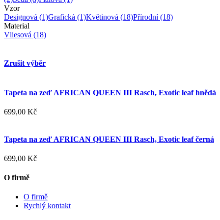
Vzor
Designová
(1)
Grafická
(1)
Květinová
(18)
Přírodní
(18)
Material
Vliesová
(18)
Zrušit výběr
Tapeta na zeď AFRICAN QUEEN III Rasch, Exotic leaf hnědá
699,00 Kč
Tapeta na zeď AFRICAN QUEEN III Rasch, Exotic leaf černá
699,00 Kč
O firmě
O firmě
Rychlý kontakt