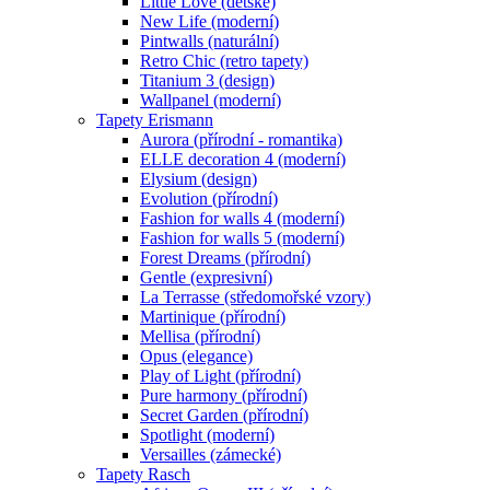
Little Love (dětské)
New Life (moderní)
Pintwalls (naturální)
Retro Chic (retro tapety)
Titanium 3 (design)
Wallpanel (moderní)
Tapety Erismann
Aurora (přírodní - romantika)
ELLE decoration 4 (moderní)
Elysium (design)
Evolution (přírodní)
Fashion for walls 4 (moderní)
Fashion for walls 5 (moderní)
Forest Dreams (přírodní)
Gentle (expresivní)
La Terrasse (středomořské vzory)
Martinique (přírodní)
Mellisa (přírodní)
Opus (elegance)
Play of Light (přírodní)
Pure harmony (přírodní)
Secret Garden (přírodní)
Spotlight (moderní)
Versailles (zámecké)
Tapety Rasch