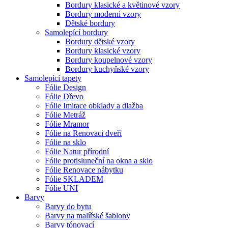
Bordury klasické a květinové vzory
Bordury moderní vzory
Dětské bordury
Samolepící bordury
Bordury dětské vzory
Bordury klasické vzory
Bordury koupelnové vzory
Bordury kuchyňské vzory
Samolepící tapety
Fólie Design
Fólie Dřevo
Fólie Imitace obklady a dlažba
Fólie Metráž
Fólie Mramor
Fólie na Renovaci dveří
Fólie na sklo
Fólie Natur přírodní
Fólie protisluneční na okna a sklo
Fólie Renovace nábytku
Fólie SKLADEM
Fólie UNI
Barvy
Barvy do bytu
Barvy na malířské šablony
Barvy tónovací