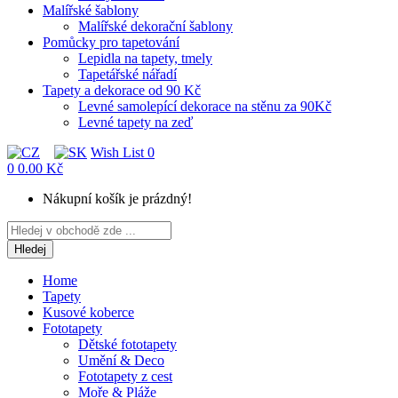
Malířské šablony
Malířské dekorační šablony
Pomůcky pro tapetování
Lepidla na tapety, tmely
Tapetářské nářadí
Tapety a dekorace od 90 Kč
Levné samolepící dekorace na stěnu za 90Kč
Levné tapety na zeď
Wish List
0
0
0.00 Kč
Nákupní košík je prázdný!
Hledej
Home
Tapety
Kusové koberce
Fototapety
Dětské fototapety
Umění & Deco
Fototapety z cest
Moře & Pláže