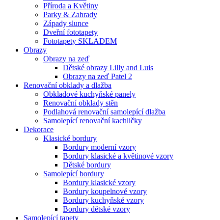
Příroda a Květiny
Parky & Zahrady
Západy slunce
Dveřní fototapety
Fototapety SKLADEM
Obrazy
Obrazy na zeď
Dětské obrazy Lilly and Luis
Obrazy na zeď Patel 2
Renovační obklady a dlažba
Obkladové kuchyňské panely
Renovační obklady stěn
Podlahová renovační samolepící dlažba
Samolepící renovační kachličky
Dekorace
Klasické bordury
Bordury moderní vzory
Bordury klasické a květinové vzory
Dětské bordury
Samolepící bordury
Bordury klasické vzory
Bordury koupelnové vzory
Bordury kuchyňské vzory
Bordury dětské vzory
Samolepící tapety