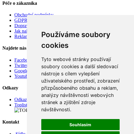
Péče o zákazníka
Obchodní podmínky
GDPR
Doprava
Jak nakupovat
Používáme soubory
Reklamace
cookies
Najdete nás
Tyto webové stránky používají
Facebook
Twitter
soubory cookies a další sledovací
Google
nástroje s cílem vylepšení
Youtube
uživatelského prostředí, zobrazení
přizpůsobeného obsahu a reklam,
Odkazy
analýzy návštěvnosti webových
Odkazy
stránek a zjištění zdroje
Toplist
návštěvnosti.
Kontakt
Souhlasím
Sídlo firmy: Boženy Němcové 739/1, Svitavy 568 02, CZ