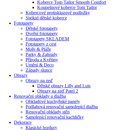
Koberce Tom Tailor Smooth Comfort
Koupelnové koberce Tom Tailor
Kobercové protiskluzové podložky
Sigikid dětské koberce
Fototapety
Dětské fototapety
Dveřní fototapety
Fototapety SKLADEM
Fototapety z cest
Moře & Pláže
Parky & Zahrady
Příroda a Květiny
Umění & Deco
Západy slunce
Obrazy
Obrazy na zeď
Dětské obrazy Lilly and Luis
Obrazy na zeď Patel 2
Renovační obklady a dlažba
Obkladové kuchyňské panely
Podlahová renovační samolepící dlažba
Renovační obklady stěn
Samolepící renovační kachličky
Dekorace
Klasické bordury