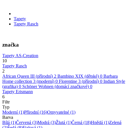
Tapety
Tapety Rasch
značka
Tapety AS-Creation
10
Tapety Rasch
2
African Queen III (přírodní)
2
Bambino XIX (dětské)
0
Barbara
Home collection 3 (moderní)
0
Florentine 3 (přírodní)
0
Indian Style
(grafika)
0
Schöner Wohnen (domácí značkové)
0
Tapety Erismann
6
Filtr
Typ
Moderní
(1)
Přírodní
(16)
Omyvatelné
(1)
Barva
Bílá
(1)
Červená
(3)
Modrá
(3)
Žlutá
(1)
Černá
(18)
Hnědá
(1)
Zelená
(2)
Šedá
(8)
Fialová
(1)