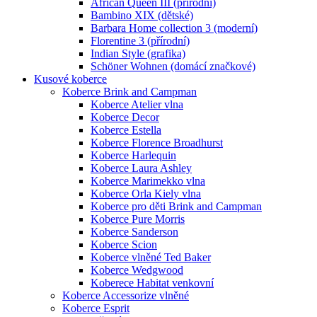
African Queen III (přírodní)
Bambino XIX (dětské)
Barbara Home collection 3 (moderní)
Florentine 3 (přírodní)
Indian Style (grafika)
Schöner Wohnen (domácí značkové)
Kusové koberce
Koberce Brink and Campman
Koberce Atelier vlna
Koberce Decor
Koberce Estella
Koberce Florence Broadhurst
Koberce Harlequin
Koberce Laura Ashley
Koberce Marimekko vlna
Koberce Orla Kiely vlna
Koberce pro děti Brink and Campman
Koberce Pure Morris
Koberce Sanderson
Koberce Scion
Koberce vlněné Ted Baker
Koberce Wedgwood
Koberece Habitat venkovní
Koberce Accessorize vlněné
Koberce Esprit