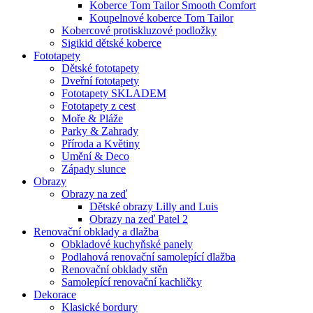
Koberce Tom Tailor Smooth Comfort
Koupelnové koberce Tom Tailor
Kobercové protiskluzové podložky
Sigikid dětské koberce
Fototapety
Dětské fototapety
Dveřní fototapety
Fototapety SKLADEM
Fototapety z cest
Moře & Pláže
Parky & Zahrady
Příroda a Květiny
Umění & Deco
Západy slunce
Obrazy
Obrazy na zeď
Dětské obrazy Lilly and Luis
Obrazy na zeď Patel 2
Renovační obklady a dlažba
Obkladové kuchyňské panely
Podlahová renovační samolepící dlažba
Renovační obklady stěn
Samolepící renovační kachličky
Dekorace
Klasické bordury