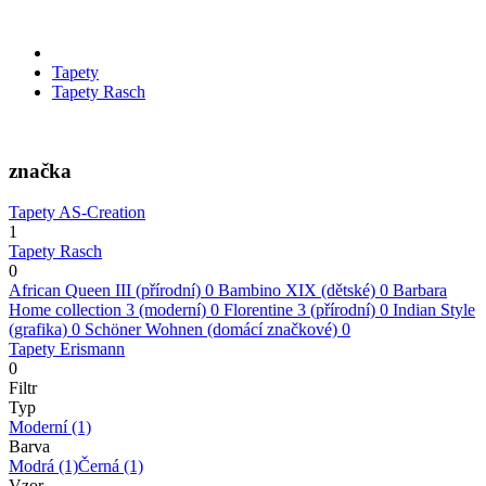
Tapety
Tapety Rasch
značka
Tapety AS-Creation
1
Tapety Rasch
0
African Queen III (přírodní)
0
Bambino XIX (dětské)
0
Barbara
Home collection 3 (moderní)
0
Florentine 3 (přírodní)
0
Indian Style
(grafika)
0
Schöner Wohnen (domácí značkové)
0
Tapety Erismann
0
Filtr
Typ
Moderní
(1)
Barva
Modrá
(1)
Černá
(1)
Vzor