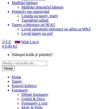
Malířské šablony
Malířské dekorační šablony
Pomůcky pro tapetování
Lepidla na tapety, tmely
Tapetářské nářadí
Tapety a dekorace od 90 Kč
Levné samolepící dekorace na stěnu za 90Kč
Levné tapety na zeď
Wish List
0
0
0.00 Kč
Nákupní košík je prázdný!
Hledej
Home
Tapety
Kusové koberce
Fototapety
Dětské fototapety
Umění & Deco
Fototapety z cest
Moře & Pláže