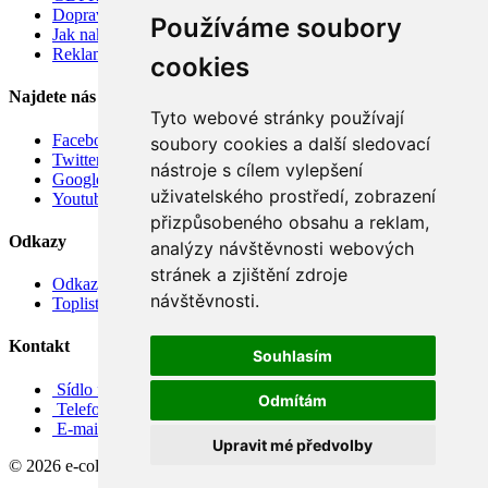
Doprava
Používáme soubory
Jak nakupovat
Reklamace
cookies
Najdete nás
Tyto webové stránky používají
Facebook
soubory cookies a další sledovací
Twitter
nástroje s cílem vylepšení
Google
uživatelského prostředí, zobrazení
Youtube
přizpůsobeného obsahu a reklam,
Odkazy
analýzy návštěvnosti webových
stránek a zjištění zdroje
Odkazy
návštěvnosti.
Toplist
Kontakt
Souhlasím
Sídlo firmy: Boženy Němcové 739/1, Svitavy 568 02, CZ
Odmítám
Telefon: +420 608 449 590
E-mail: info@e-color.cz
Upravit mé předvolby
© 2026 e-color.cz