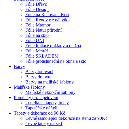
Fólie Dřevo
Fólie Design
Fólie na Renovaci dveří
Fólie Renovace nábytku
Fólie Mramor
Fólie Natur přírodní
Fólie na sklo
Fólie UNI
Fólie Imitace obklady a dlažba
Fólie Metráž
Fólie SKLADEM
Fólie protisluneční na okna a sklo
Barvy
Barvy tónovací
Barvy do bytu
Barvy na malířské šablony
Malířské šablony
Malířské dekorační šablony
Pomůcky pro tapetování
Lepidla na tapety, tmely
Tapetářské nářadí
Tapety a dekorace od 90 Kč
Levné samolepící dekorace na stěnu za 90Kč
Levné tapety na zeď