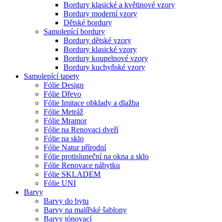
Bordury klasické a květinové vzory
Bordury moderní vzory
Dětské bordury
Samolepící bordury
Bordury dětské vzory
Bordury klasické vzory
Bordury koupelnové vzory
Bordury kuchyňské vzory
Samolepící tapety
Fólie Design
Fólie Dřevo
Fólie Imitace obklady a dlažba
Fólie Metráž
Fólie Mramor
Fólie na Renovaci dveří
Fólie na sklo
Fólie Natur přírodní
Fólie protisluneční na okna a sklo
Fólie Renovace nábytku
Fólie SKLADEM
Fólie UNI
Barvy
Barvy do bytu
Barvy na malířské šablony
Barvy tónovací