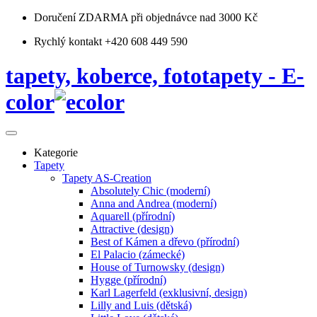
Doručení ZDARMA
při objednávce nad 3000 Kč
Rychlý kontakt +420 608 449 590
tapety, koberce, fototapety - E-
color
Kategorie
Tapety
Tapety AS-Creation
Absolutely Chic (moderní)
Anna and Andrea (moderní)
Aquarell (přírodní)
Attractive (design)
Best of Kámen a dřevo (přírodní)
El Palacio (zámecké)
House of Turnowsky (design)
Hygge (přírodní)
Karl Lagerfeld (exklusivní, design)
Lilly and Luis (dětská)