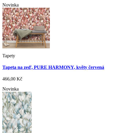
Novinka
Tapety
Tapeta na zeď, PURE HARMONY, květy červená
466,00 Kč
Novinka