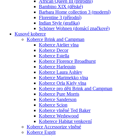
African Queen III (přírodní)
Bambino XIX (dětské)
Barbara Home collection 3 (moderní)
Florentine 3 (přírodní)
Indian Style (grafika)
Schöner Wohnen (domácí značkové)
Kusové koberce
Koberce Brink and Campman
Koberce Atelier vlna
Koberce Decor
Koberce Estella
Koberce Florence Broadhurst
Koberce Harlequin
Koberce Laura Ashley
Koberce Marimekko vlna
Koberce Orla Kiely vlna
Koberce pro děti Brink and Campman
Koberce Pure Morris
Koberce Sanderson
Koberce Scion
Koberce vlněné Ted Baker
Koberce Wedgwood
Koberece Habitat venkovní
Koberce Accessorize vlněné
Koberce Esprit