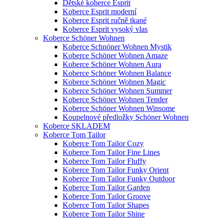
Dětské koberce Esprit
Koberce Esprit moderní
Koberce Esprit ručně tkané
Koberce Esprit vysoký vlas
Koberce Schöner Wohnen
Koberce Schnöner Wohnen Mystik
Koberce Schöner Wohnen Amaze
Koberce Schöner Wohnen Aura
Koberce Schöner Wohnen Balance
Koberce Schöner Wohnen Magic
Koberce Schöner Wohnen Summer
Koberce Schöner Wohnen Tender
Koberce Schöner Wohnen Winsome
Koupelnové předložky Schöner Wohnen
Koberce SKLADEM
Koberce Tom Tailor
Koberce Tom Tailor Cozy
Koberce Tom Tailor Fine Lines
Koberce Tom Tailor Fluffy
Koberce Tom Tailor Funky Orient
Koberce Tom Tailor Funky Outdoor
Koberce Tom Tailor Garden
Koberce Tom Tailor Groove
Koberce Tom Tailor Shapes
Koberce Tom Tailor Shine