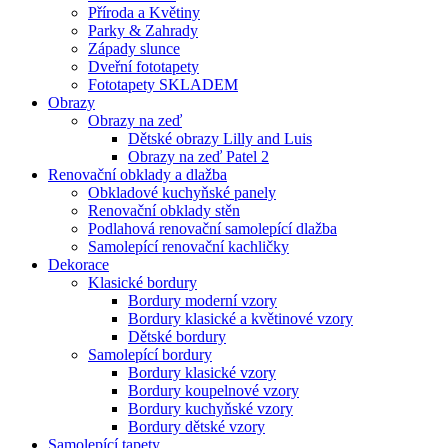
Příroda a Květiny
Parky & Zahrady
Západy slunce
Dveřní fototapety
Fototapety SKLADEM
Obrazy
Obrazy na zeď
Dětské obrazy Lilly and Luis
Obrazy na zeď Patel 2
Renovační obklady a dlažba
Obkladové kuchyňské panely
Renovační obklady stěn
Podlahová renovační samolepící dlažba
Samolepící renovační kachličky
Dekorace
Klasické bordury
Bordury moderní vzory
Bordury klasické a květinové vzory
Dětské bordury
Samolepící bordury
Bordury klasické vzory
Bordury koupelnové vzory
Bordury kuchyňské vzory
Bordury dětské vzory
Samolepící tapety