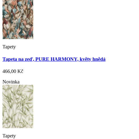
Tapety
Tapeta na zeď, PURE HARMONY, květy hnědá
466,00 Kč
Novinka
Tapety