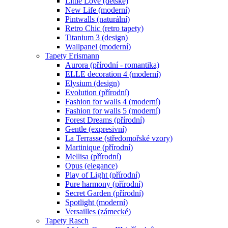
Little Love (dětské)
New Life (moderní)
Pintwalls (naturální)
Retro Chic (retro tapety)
Titanium 3 (design)
Wallpanel (moderní)
Tapety Erismann
Aurora (přírodní - romantika)
ELLE decoration 4 (moderní)
Elysium (design)
Evolution (přírodní)
Fashion for walls 4 (moderní)
Fashion for walls 5 (moderní)
Forest Dreams (přírodní)
Gentle (expresivní)
La Terrasse (středomořské vzory)
Martinique (přírodní)
Mellisa (přírodní)
Opus (elegance)
Play of Light (přírodní)
Pure harmony (přírodní)
Secret Garden (přírodní)
Spotlight (moderní)
Versailles (zámecké)
Tapety Rasch