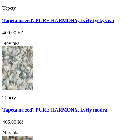
Tapety
Tapeta na zeď, PURE HARMONY, květy tyrkysová
466,00 Kč
Novinka
Tapety
Tapeta na zeď, PURE HARMONY, květy modrá
466,00 Kč
Novinka