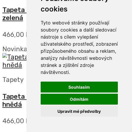
cookies
Tapeta na zeď, FOREST DREAMS, palma
zelená
Tyto webové stránky používají
soubory cookies a další sledovací
466,00 Kč
nástroje s cílem vylepšení
uživatelského prostředí, zobrazení
Novinka
přizpůsobeného obsahu a reklam,
analýzy návštěvnosti webových
stránek a zjištění zdroje
návštěvnosti.
Tapety
Souhlasím
Tapeta na zeď, FOREST DREAMS, palma
Odmítám
hnědá
Upravit mé předvolby
466,00 Kč