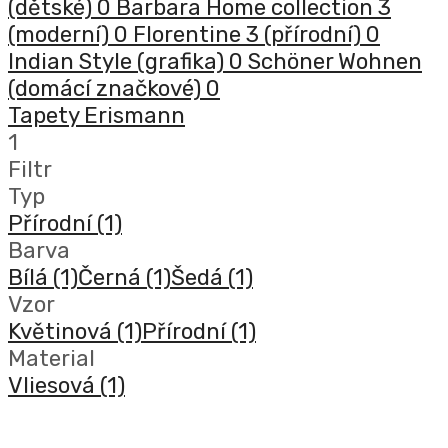
(dětské)
0
Barbara Home collection 3
(moderní)
0
Florentine 3 (přírodní)
0
Indian Style (grafika)
0
Schöner Wohnen
(domácí značkové)
0
Tapety Erismann
1
Filtr
Typ
Přírodní
(1)
Barva
Bílá
(1)
Černá
(1)
Šedá
(1)
Vzor
Květinová
(1)
Přírodní
(1)
Material
Vliesová
(1)