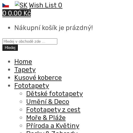
Wish List
0
0
0.00 Kč
Nákupní košík je prázdný!
Hledej
Home
Tapety
Kusové koberce
Fototapety
Dětské fototapety
Umění & Deco
Fototapety z cest
Moře & Pláže
Příroda a Květiny