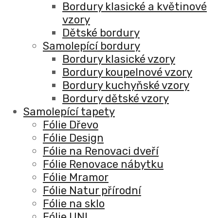
Bordury klasické a květinové
vzory
Dětské bordury
Samolepící bordury
Bordury klasické vzory
Bordury koupelnové vzory
Bordury kuchyňské vzory
Bordury dětské vzory
Samolepící tapety
Fólie Dřevo
Fólie Design
Fólie na Renovaci dveří
Fólie Renovace nábytku
Fólie Mramor
Fólie Natur přírodní
Fólie na sklo
Fólie UNI