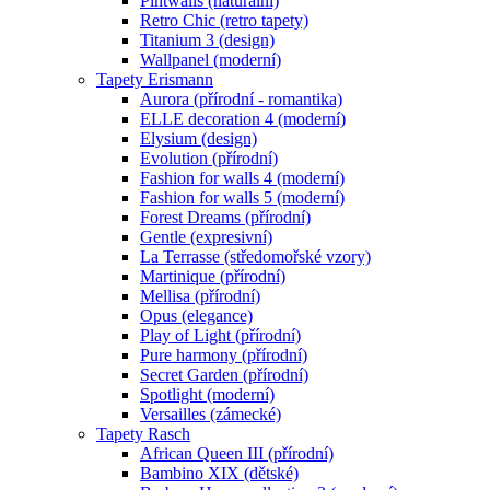
Pintwalls (naturální)
Retro Chic (retro tapety)
Titanium 3 (design)
Wallpanel (moderní)
Tapety Erismann
Aurora (přírodní - romantika)
ELLE decoration 4 (moderní)
Elysium (design)
Evolution (přírodní)
Fashion for walls 4 (moderní)
Fashion for walls 5 (moderní)
Forest Dreams (přírodní)
Gentle (expresivní)
La Terrasse (středomořské vzory)
Martinique (přírodní)
Mellisa (přírodní)
Opus (elegance)
Play of Light (přírodní)
Pure harmony (přírodní)
Secret Garden (přírodní)
Spotlight (moderní)
Versailles (zámecké)
Tapety Rasch
African Queen III (přírodní)
Bambino XIX (dětské)