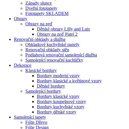
Západy slunce
Dveřní fototapety
Fototapety SKLADEM
Obrazy
Obrazy na zeď
Dětské obrazy Lilly and Luis
Obrazy na zeď Patel 2
Renovační obklady a dlažba
Obkladové kuchyňské panely
Renovační obklady stěn
Podlahová renovační samolepící dlažba
Samolepící renovační kachličky
Dekorace
Klasické bordury
Bordury moderní vzory
Bordury klasické a květinové vzory
Dětské bordury
Samolepící bordury
Bordury klasické vzory
Bordury koupelnové vzory
Bordury kuchyňské vzory
Bordury dětské vzory
Samolepící tapety
Fólie Dřevo
Fólie Design