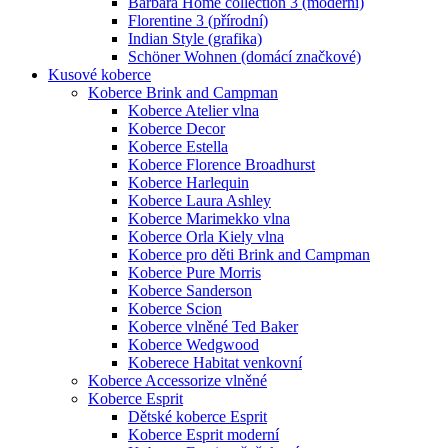
Barbara Home collection 3 (moderní)
Florentine 3 (přírodní)
Indian Style (grafika)
Schöner Wohnen (domácí značkové)
Kusové koberce
Koberce Brink and Campman
Koberce Atelier vlna
Koberce Decor
Koberce Estella
Koberce Florence Broadhurst
Koberce Harlequin
Koberce Laura Ashley
Koberce Marimekko vlna
Koberce Orla Kiely vlna
Koberce pro děti Brink and Campman
Koberce Pure Morris
Koberce Sanderson
Koberce Scion
Koberce vlněné Ted Baker
Koberce Wedgwood
Koberece Habitat venkovní
Koberce Accessorize vlněné
Koberce Esprit
Dětské koberce Esprit
Koberce Esprit moderní