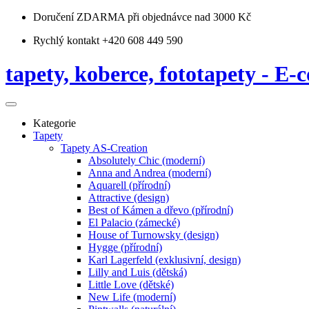
Doručení ZDARMA
při objednávce nad 3000 Kč
Rychlý kontakt +420 608 449 590
tapety, koberce, fototapety - E-c
Kategorie
Tapety
Tapety AS-Creation
Absolutely Chic (moderní)
Anna and Andrea (moderní)
Aquarell (přírodní)
Attractive (design)
Best of Kámen a dřevo (přírodní)
El Palacio (zámecké)
House of Turnowsky (design)
Hygge (přírodní)
Karl Lagerfeld (exklusivní, design)
Lilly and Luis (dětská)
Little Love (dětské)
New Life (moderní)