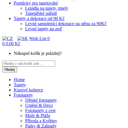
Pomůcky pro tapetování
Lepidla na tapety, tmely
Tapetářské nářadí
Tapety a dekorace od 90 Kč
Levné samolepící dekorace na stěnu za 90Kč
Levné tapety na zeď
Wish List
0
0
0.00 Kč
Nákupní košík je prázdný!
Hledej
Home
Tapety
Kusové koberce
Fototapety
Dětské fototapety
Umění & Deco
Fototapety z cest
Moře & Pláže
Příroda a Květiny
Parky & Zahrady