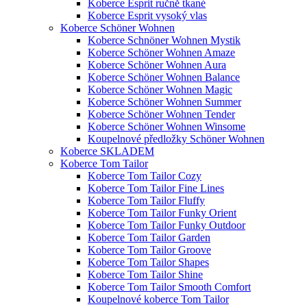
Koberce Esprit ručně tkané
Koberce Esprit vysoký vlas
Koberce Schöner Wohnen
Koberce Schnöner Wohnen Mystik
Koberce Schöner Wohnen Amaze
Koberce Schöner Wohnen Aura
Koberce Schöner Wohnen Balance
Koberce Schöner Wohnen Magic
Koberce Schöner Wohnen Summer
Koberce Schöner Wohnen Tender
Koberce Schöner Wohnen Winsome
Koupelnové předložky Schöner Wohnen
Koberce SKLADEM
Koberce Tom Tailor
Koberce Tom Tailor Cozy
Koberce Tom Tailor Fine Lines
Koberce Tom Tailor Fluffy
Koberce Tom Tailor Funky Orient
Koberce Tom Tailor Funky Outdoor
Koberce Tom Tailor Garden
Koberce Tom Tailor Groove
Koberce Tom Tailor Shapes
Koberce Tom Tailor Shine
Koberce Tom Tailor Smooth Comfort
Koupelnové koberce Tom Tailor