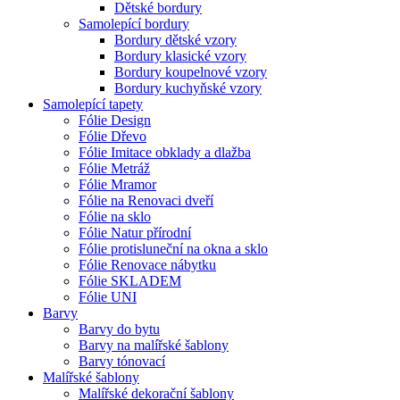
Dětské bordury
Samolepící bordury
Bordury dětské vzory
Bordury klasické vzory
Bordury koupelnové vzory
Bordury kuchyňské vzory
Samolepící tapety
Fólie Design
Fólie Dřevo
Fólie Imitace obklady a dlažba
Fólie Metráž
Fólie Mramor
Fólie na Renovaci dveří
Fólie na sklo
Fólie Natur přírodní
Fólie protisluneční na okna a sklo
Fólie Renovace nábytku
Fólie SKLADEM
Fólie UNI
Barvy
Barvy do bytu
Barvy na malířské šablony
Barvy tónovací
Malířské šablony
Malířské dekorační šablony