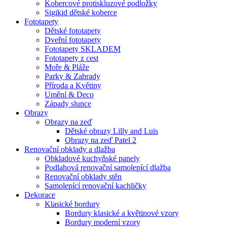
Kobercové protiskluzové podložky
Sigikid dětské koberce
Fototapety
Dětské fototapety
Dveřní fototapety
Fototapety SKLADEM
Fototapety z cest
Moře & Pláže
Parky & Zahrady
Příroda a Květiny
Umění & Deco
Západy slunce
Obrazy
Obrazy na zeď
Dětské obrazy Lilly and Luis
Obrazy na zeď Patel 2
Renovační obklady a dlažba
Obkladové kuchyňské panely
Podlahová renovační samolepící dlažba
Renovační obklady stěn
Samolepící renovační kachličky
Dekorace
Klasické bordury
Bordury klasické a květinové vzory
Bordury moderní vzory