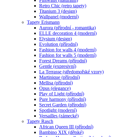
Pintwalls (naturální)
Retro Chic (retro tapety)
Titanium 3 (design)
Wallpanel (moderní)
Tapety Erismann
Aurora (přírodní - romantika)
ELLE decoration 4 (moderní)
Elysium (design)
Evolution (přírodní)
Fashion for walls 4 (moderní)
Fashion for walls 5 (moderní)
Forest Dreams (přírodní)
Gentle (expresivní)
La Terrasse (středomořské vzory)
Martinique (přírodní)
Mellisa (přírodní)
Opus (elegance)
Play of Light (přírodní)
Pure harmony (přírodní)
Secret Garden (přírodní)
Spotlight (moderní)
Versailles (zámecké)
Tapety Rasch
African Queen III (přírodní)
Bambino XIX (dětské)