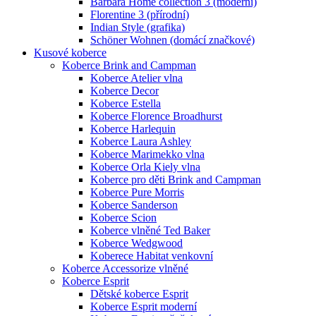
Barbara Home collection 3 (moderní)
Florentine 3 (přírodní)
Indian Style (grafika)
Schöner Wohnen (domácí značkové)
Kusové koberce
Koberce Brink and Campman
Koberce Atelier vlna
Koberce Decor
Koberce Estella
Koberce Florence Broadhurst
Koberce Harlequin
Koberce Laura Ashley
Koberce Marimekko vlna
Koberce Orla Kiely vlna
Koberce pro děti Brink and Campman
Koberce Pure Morris
Koberce Sanderson
Koberce Scion
Koberce vlněné Ted Baker
Koberce Wedgwood
Koberece Habitat venkovní
Koberce Accessorize vlněné
Koberce Esprit
Dětské koberce Esprit
Koberce Esprit moderní