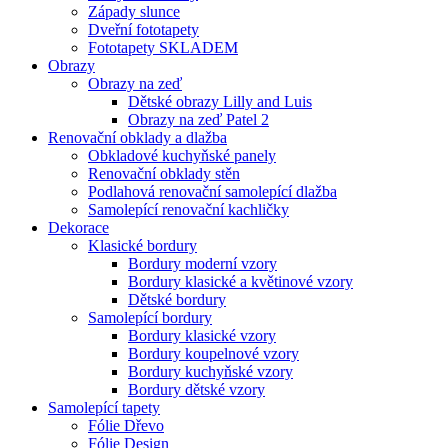
Západy slunce
Dveřní fototapety
Fototapety SKLADEM
Obrazy
Obrazy na zeď
Dětské obrazy Lilly and Luis
Obrazy na zeď Patel 2
Renovační obklady a dlažba
Obkladové kuchyňské panely
Renovační obklady stěn
Podlahová renovační samolepící dlažba
Samolepící renovační kachličky
Dekorace
Klasické bordury
Bordury moderní vzory
Bordury klasické a květinové vzory
Dětské bordury
Samolepící bordury
Bordury klasické vzory
Bordury koupelnové vzory
Bordury kuchyňské vzory
Bordury dětské vzory
Samolepící tapety
Fólie Dřevo
Fólie Design