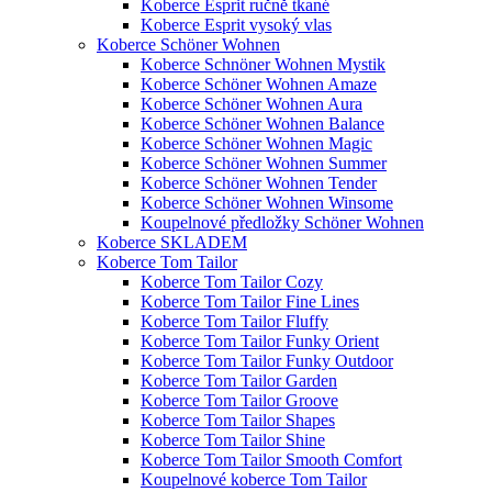
Koberce Esprit ručně tkané
Koberce Esprit vysoký vlas
Koberce Schöner Wohnen
Koberce Schnöner Wohnen Mystik
Koberce Schöner Wohnen Amaze
Koberce Schöner Wohnen Aura
Koberce Schöner Wohnen Balance
Koberce Schöner Wohnen Magic
Koberce Schöner Wohnen Summer
Koberce Schöner Wohnen Tender
Koberce Schöner Wohnen Winsome
Koupelnové předložky Schöner Wohnen
Koberce SKLADEM
Koberce Tom Tailor
Koberce Tom Tailor Cozy
Koberce Tom Tailor Fine Lines
Koberce Tom Tailor Fluffy
Koberce Tom Tailor Funky Orient
Koberce Tom Tailor Funky Outdoor
Koberce Tom Tailor Garden
Koberce Tom Tailor Groove
Koberce Tom Tailor Shapes
Koberce Tom Tailor Shine
Koberce Tom Tailor Smooth Comfort
Koupelnové koberce Tom Tailor