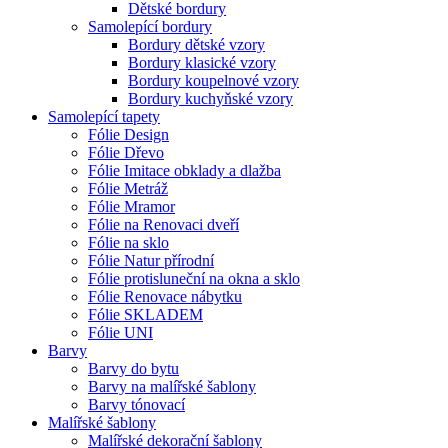
Dětské bordury
Samolepící bordury
Bordury dětské vzory
Bordury klasické vzory
Bordury koupelnové vzory
Bordury kuchyňské vzory
Samolepící tapety
Fólie Design
Fólie Dřevo
Fólie Imitace obklady a dlažba
Fólie Metráž
Fólie Mramor
Fólie na Renovaci dveří
Fólie na sklo
Fólie Natur přírodní
Fólie protisluneční na okna a sklo
Fólie Renovace nábytku
Fólie SKLADEM
Fólie UNI
Barvy
Barvy do bytu
Barvy na malířské šablony
Barvy tónovací
Malířské šablony
Malířské dekorační šablony