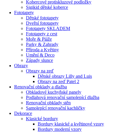
Kobercové protiskluzové podložky
Sigikid dětské koberce
Fototapety
Dětské fototapety
Dveřní fototapety
Fototapety SKLADEM
Fototapety z cest
Moře & Pláže
Parky & Zahrady
Příroda a Květiny
Umění & Deco
Západy slunce
Obrazy
Obrazy na zeď
Dětské obrazy Lilly and Luis
Obrazy na zeď Patel 2
Renovační obklady a dlažba
Obkladové kuchyňské panely
Podlahová renovační samolepící dlažba
Renovační obklady stěn
Samolepící renovační kachličky
Dekorace
Klasické bordury
Bordury klasické a květinové vzory
Bordury moderní vzory