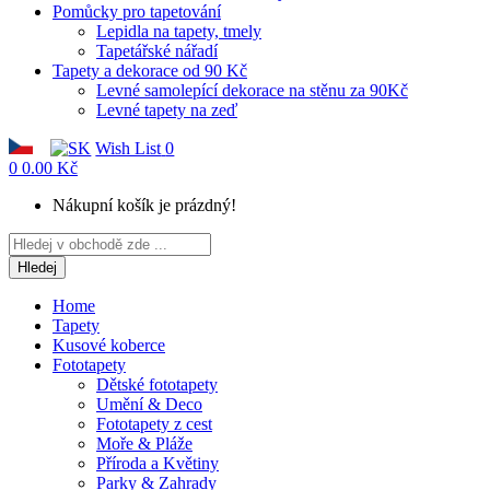
Pomůcky pro tapetování
Lepidla na tapety, tmely
Tapetářské nářadí
Tapety a dekorace od 90 Kč
Levné samolepící dekorace na stěnu za 90Kč
Levné tapety na zeď
Wish List
0
0
0.00 Kč
Nákupní košík je prázdný!
Hledej
Home
Tapety
Kusové koberce
Fototapety
Dětské fototapety
Umění & Deco
Fototapety z cest
Moře & Pláže
Příroda a Květiny
Parky & Zahrady