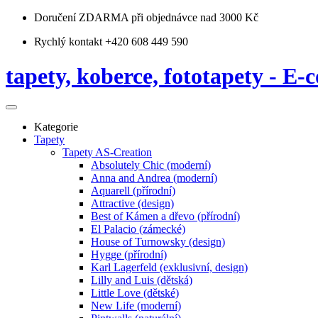
Doručení ZDARMA
při objednávce nad 3000 Kč
Rychlý kontakt +420 608 449 590
tapety, koberce, fototapety - E-c
Kategorie
Tapety
Tapety AS-Creation
Absolutely Chic (moderní)
Anna and Andrea (moderní)
Aquarell (přírodní)
Attractive (design)
Best of Kámen a dřevo (přírodní)
El Palacio (zámecké)
House of Turnowsky (design)
Hygge (přírodní)
Karl Lagerfeld (exklusivní, design)
Lilly and Luis (dětská)
Little Love (dětské)
New Life (moderní)