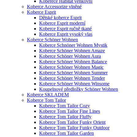
Koberece Habitat venkovní
Koberce Accessorize vlněné
Koberce Esprit
Dětské koberce Esprit
Koberce Esprit moderní
Koberce Esprit ručně tkané
Koberce Esprit vysoký vlas
Koberce Schöner Wohnen
Koberce Schnöner Wohnen Mystik
Koberce Schöner Wohnen Amaze
Koberce Schöner Wohnen Aura
Koberce Schöner Wohnen Balance
Koberce Schöner Wohnen Magic
Koberce Schöner Wohnen Summer
Koberce Schöner Wohnen Tender
Koberce Schöner Wohnen Winsome
Koupelnové předložky Schöner Wohnen
Koberce SKLADEM
Koberce Tom Tailor
Koberce Tom Tailor Cozy
Koberce Tom Tailor Fine Lines
Koberce Tom Tailor Fluffy
Koberce Tom Tailor Funky Orient
Koberce Tom Tailor Funky Outdoor
Koberce Tom Tailor Garden