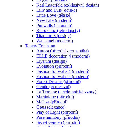
Karl Lagerfeld (exklusivní, design)
Lilly and Luis (dětská)
Little Love (dětské)
New Life (moderní)
Pintwalls (naturální)
Retro Chic (retro tapety)
Titanium 3 (design)
Wallpanel (moderní)
Tapety Erismann
Aurora (přírodní - romantika)
ELLE decoration 4 (moderní)
Elysium (design)
Evolution (přírodní)
Fashion for walls 4 (moderní)
Fashion for walls 5 (moderní)
Forest Dreams (přírodní)
Gentle (expresivní)
La Terrasse (středomořské vzory)
Martinique (přírodní)
Mellisa (přírodní)
Opus (elegance)
Play of Light (přírodní)
Pure harmony (přírodní)
Secret Garden (přírodní)