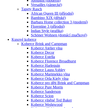
Spotlight (moderní)
Versailles (zámecké)
Tapety Rasch
African Queen III (přírodní)
Bambino XIX (dětské)
Barbara Home collection 3 (moderní)
Florentine 3 (přírodní)
Indian Style (grafika)
Schöner Wohnen (domácí značkové)
Kusové koberce
Koberce Brink and Campman
Koberce Atelier vlna
Koberce Decor
Koberce Estella
Koberce Florence Broadhurst
Koberce Harlequin
Koberce Laura Ashley
Koberce Marimekko vlna
Koberce Orla Kiely vlna
Koberce pro děti Brink and Campman
Koberce Pure Morris
Koberce Sanderson
Koberce Scion
Koberce vlněné Ted Baker
Koberce Wedgwood