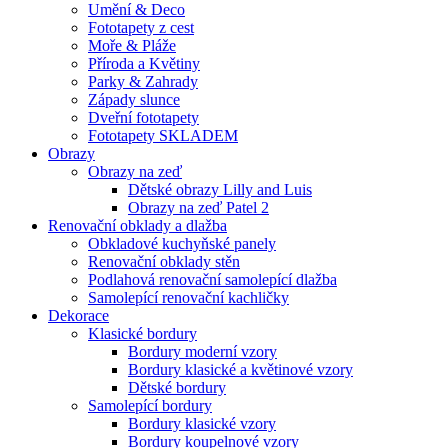
Umění & Deco
Fototapety z cest
Moře & Pláže
Příroda a Květiny
Parky & Zahrady
Západy slunce
Dveřní fototapety
Fototapety SKLADEM
Obrazy
Obrazy na zeď
Dětské obrazy Lilly and Luis
Obrazy na zeď Patel 2
Renovační obklady a dlažba
Obkladové kuchyňské panely
Renovační obklady stěn
Podlahová renovační samolepící dlažba
Samolepící renovační kachličky
Dekorace
Klasické bordury
Bordury moderní vzory
Bordury klasické a květinové vzory
Dětské bordury
Samolepící bordury
Bordury klasické vzory
Bordury koupelnové vzory