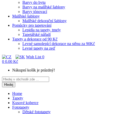
Barvy do bytu
Barvy na malířské šablony
Barvy tónovací
Malířské šablony
Malířské dekorační šablony
Pomůcky pro tapetování
Lepidla na tapety, tmely
Tapetářské nářadí
Tapety a dekorace od 90 Kč
Levné samolepící dekorace na stěnu za 90Kč
Levné tapety na zeď
Wish List
0
0
0.00 Kč
Nákupní košík je prázdný!
Hledej
Home
Tapety
Kusové koberce
Fototapety
Dětské fototapety