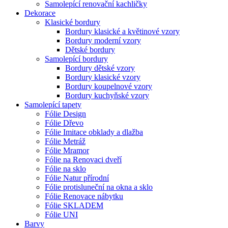
Samolepící renovační kachličky
Dekorace
Klasické bordury
Bordury klasické a květinové vzory
Bordury moderní vzory
Dětské bordury
Samolepící bordury
Bordury dětské vzory
Bordury klasické vzory
Bordury koupelnové vzory
Bordury kuchyňské vzory
Samolepící tapety
Fólie Design
Fólie Dřevo
Fólie Imitace obklady a dlažba
Fólie Metráž
Fólie Mramor
Fólie na Renovaci dveří
Fólie na sklo
Fólie Natur přírodní
Fólie protisluneční na okna a sklo
Fólie Renovace nábytku
Fólie SKLADEM
Fólie UNI
Barvy