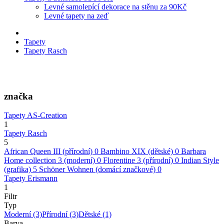
Levné samolepící dekorace na stěnu za 90Kč
Levné tapety na zeď
Tapety
Tapety Rasch
značka
Tapety AS-Creation
1
Tapety Rasch
5
African Queen III (přírodní)
0
Bambino XIX (dětské)
0
Barbara
Home collection 3 (moderní)
0
Florentine 3 (přírodní)
0
Indian Style
(grafika)
5
Schöner Wohnen (domácí značkové)
0
Tapety Erismann
1
Filtr
Typ
Moderní
(3)
Přírodní
(3)
Dětské
(1)
Barva