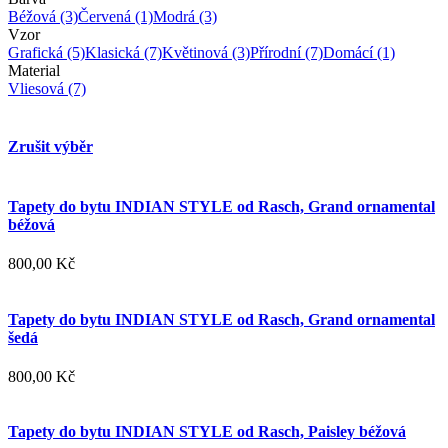
Béžová
(3)
Červená
(1)
Modrá
(3)
Vzor
Grafická
(5)
Klasická
(7)
Květinová
(3)
Přírodní
(7)
Domácí
(1)
Material
Vliesová
(7)
Zrušit výběr
Tapety do bytu INDIAN STYLE od Rasch, Grand ornamental
béžová
800,00 Kč
Tapety do bytu INDIAN STYLE od Rasch, Grand ornamental
šedá
800,00 Kč
Tapety do bytu INDIAN STYLE od Rasch, Paisley béžová