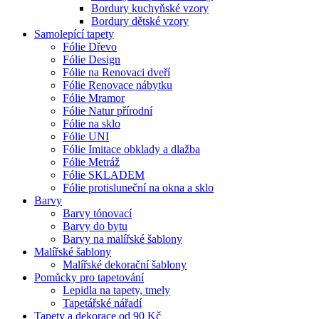
Bordury kuchyňské vzory
Bordury dětské vzory
Samolepící tapety
Fólie Dřevo
Fólie Design
Fólie na Renovaci dveří
Fólie Renovace nábytku
Fólie Mramor
Fólie Natur přírodní
Fólie na sklo
Fólie UNI
Fólie Imitace obklady a dlažba
Fólie Metráž
Fólie SKLADEM
Fólie protisluneční na okna a sklo
Barvy
Barvy tónovací
Barvy do bytu
Barvy na malířské šablony
Malířské šablony
Malířské dekorační šablony
Pomůcky pro tapetování
Lepidla na tapety, tmely
Tapetářské nářadí
Tapety a dekorace od 90 Kč