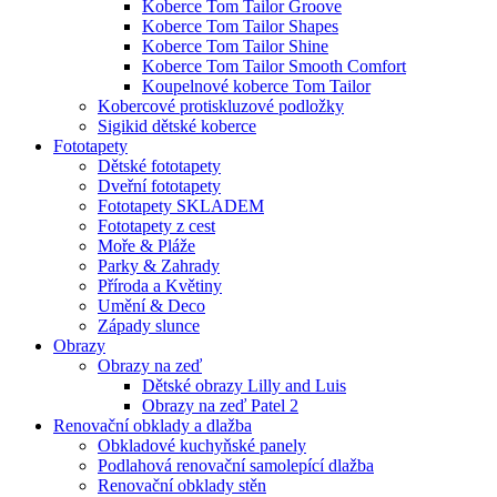
Koberce Tom Tailor Groove
Koberce Tom Tailor Shapes
Koberce Tom Tailor Shine
Koberce Tom Tailor Smooth Comfort
Koupelnové koberce Tom Tailor
Kobercové protiskluzové podložky
Sigikid dětské koberce
Fototapety
Dětské fototapety
Dveřní fototapety
Fototapety SKLADEM
Fototapety z cest
Moře & Pláže
Parky & Zahrady
Příroda a Květiny
Umění & Deco
Západy slunce
Obrazy
Obrazy na zeď
Dětské obrazy Lilly and Luis
Obrazy na zeď Patel 2
Renovační obklady a dlažba
Obkladové kuchyňské panely
Podlahová renovační samolepící dlažba
Renovační obklady stěn