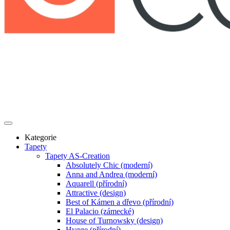
Kategorie
Tapety
Tapety AS-Creation
Absolutely Chic (moderní)
Anna and Andrea (moderní)
Aquarell (přírodní)
Attractive (design)
Best of Kámen a dřevo (přírodní)
El Palacio (zámecké)
House of Turnowsky (design)
Hygge (přírodní)