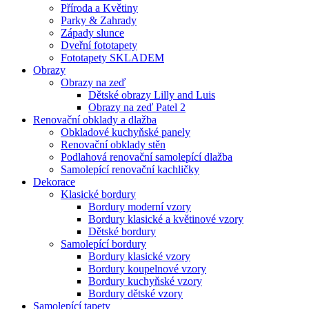
Příroda a Květiny
Parky & Zahrady
Západy slunce
Dveřní fototapety
Fototapety SKLADEM
Obrazy
Obrazy na zeď
Dětské obrazy Lilly and Luis
Obrazy na zeď Patel 2
Renovační obklady a dlažba
Obkladové kuchyňské panely
Renovační obklady stěn
Podlahová renovační samolepící dlažba
Samolepící renovační kachličky
Dekorace
Klasické bordury
Bordury moderní vzory
Bordury klasické a květinové vzory
Dětské bordury
Samolepící bordury
Bordury klasické vzory
Bordury koupelnové vzory
Bordury kuchyňské vzory
Bordury dětské vzory
Samolepící tapety