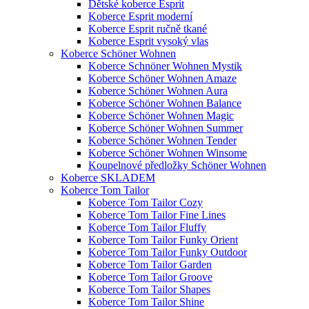
Dětské koberce Esprit
Koberce Esprit moderní
Koberce Esprit ručně tkané
Koberce Esprit vysoký vlas
Koberce Schöner Wohnen
Koberce Schnöner Wohnen Mystik
Koberce Schöner Wohnen Amaze
Koberce Schöner Wohnen Aura
Koberce Schöner Wohnen Balance
Koberce Schöner Wohnen Magic
Koberce Schöner Wohnen Summer
Koberce Schöner Wohnen Tender
Koberce Schöner Wohnen Winsome
Koupelnové předložky Schöner Wohnen
Koberce SKLADEM
Koberce Tom Tailor
Koberce Tom Tailor Cozy
Koberce Tom Tailor Fine Lines
Koberce Tom Tailor Fluffy
Koberce Tom Tailor Funky Orient
Koberce Tom Tailor Funky Outdoor
Koberce Tom Tailor Garden
Koberce Tom Tailor Groove
Koberce Tom Tailor Shapes
Koberce Tom Tailor Shine