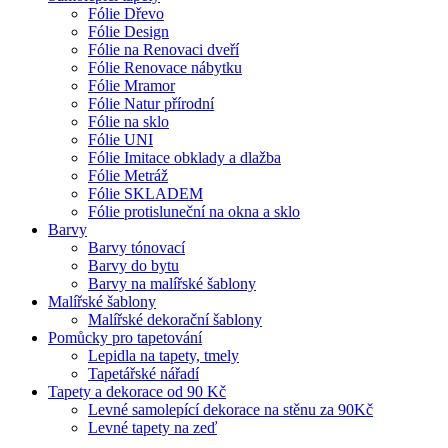
Fólie Dřevo
Fólie Design
Fólie na Renovaci dveří
Fólie Renovace nábytku
Fólie Mramor
Fólie Natur přírodní
Fólie na sklo
Fólie UNI
Fólie Imitace obklady a dlažba
Fólie Metráž
Fólie SKLADEM
Fólie protisluneční na okna a sklo
Barvy
Barvy tónovací
Barvy do bytu
Barvy na malířské šablony
Malířské šablony
Malířské dekorační šablony
Pomůcky pro tapetování
Lepidla na tapety, tmely
Tapetářské nářadí
Tapety a dekorace od 90 Kč
Levné samolepící dekorace na stěnu za 90Kč
Levné tapety na zeď