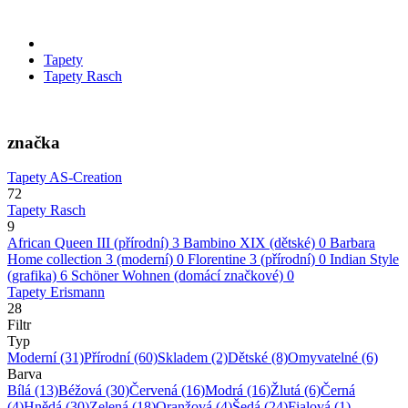
Tapety
Tapety Rasch
značka
Tapety AS-Creation
72
Tapety Rasch
9
African Queen III (přírodní)
3
Bambino XIX (dětské)
0
Barbara
Home collection 3 (moderní)
0
Florentine 3 (přírodní)
0
Indian Style
(grafika)
6
Schöner Wohnen (domácí značkové)
0
Tapety Erismann
28
Filtr
Typ
Moderní
(31)
Přírodní
(60)
Skladem
(2)
Dětské
(8)
Omyvatelné
(6)
Barva
Bílá
(13)
Béžová
(30)
Červená
(16)
Modrá
(16)
Žlutá
(6)
Černá
(4)
Hnědá
(30)
Zelená
(18)
Oranžová
(4)
Šedá
(24)
Fialová
(1)