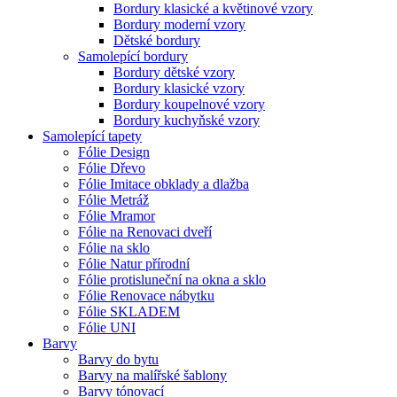
Bordury klasické a květinové vzory
Bordury moderní vzory
Dětské bordury
Samolepící bordury
Bordury dětské vzory
Bordury klasické vzory
Bordury koupelnové vzory
Bordury kuchyňské vzory
Samolepící tapety
Fólie Design
Fólie Dřevo
Fólie Imitace obklady a dlažba
Fólie Metráž
Fólie Mramor
Fólie na Renovaci dveří
Fólie na sklo
Fólie Natur přírodní
Fólie protisluneční na okna a sklo
Fólie Renovace nábytku
Fólie SKLADEM
Fólie UNI
Barvy
Barvy do bytu
Barvy na malířské šablony
Barvy tónovací