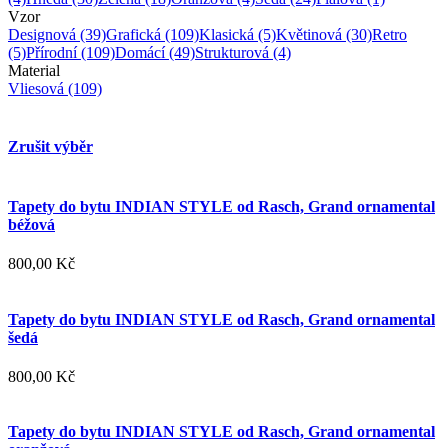
Vzor
Designová
(39)
Grafická
(109)
Klasická
(5)
Květinová
(30)
Retro
(5)
Přírodní
(109)
Domácí
(49)
Strukturová
(4)
Material
Vliesová
(109)
Zrušit výběr
Tapety do bytu INDIAN STYLE od Rasch, Grand ornamental
béžová
800,00 Kč
Tapety do bytu INDIAN STYLE od Rasch, Grand ornamental
šedá
800,00 Kč
Tapety do bytu INDIAN STYLE od Rasch, Grand ornamental