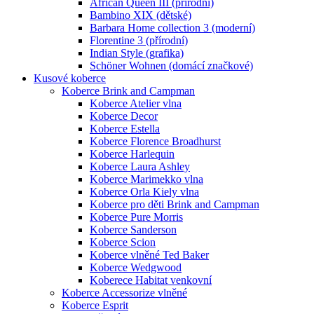
African Queen III (přírodní)
Bambino XIX (dětské)
Barbara Home collection 3 (moderní)
Florentine 3 (přírodní)
Indian Style (grafika)
Schöner Wohnen (domácí značkové)
Kusové koberce
Koberce Brink and Campman
Koberce Atelier vlna
Koberce Decor
Koberce Estella
Koberce Florence Broadhurst
Koberce Harlequin
Koberce Laura Ashley
Koberce Marimekko vlna
Koberce Orla Kiely vlna
Koberce pro děti Brink and Campman
Koberce Pure Morris
Koberce Sanderson
Koberce Scion
Koberce vlněné Ted Baker
Koberce Wedgwood
Koberece Habitat venkovní
Koberce Accessorize vlněné
Koberce Esprit