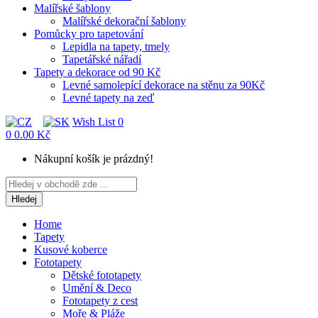
Malířské šablony
Malířské dekorační šablony
Pomůcky pro tapetování
Lepidla na tapety, tmely
Tapetářské nářadí
Tapety a dekorace od 90 Kč
Levné samolepící dekorace na stěnu za 90Kč
Levné tapety na zeď
Wish List
0
0
0.00 Kč
Nákupní košík je prázdný!
Hledej
Home
Tapety
Kusové koberce
Fototapety
Dětské fototapety
Umění & Deco
Fototapety z cest
Moře & Pláže