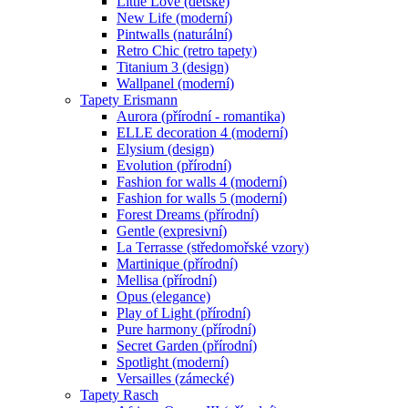
Little Love (dětské)
New Life (moderní)
Pintwalls (naturální)
Retro Chic (retro tapety)
Titanium 3 (design)
Wallpanel (moderní)
Tapety Erismann
Aurora (přírodní - romantika)
ELLE decoration 4 (moderní)
Elysium (design)
Evolution (přírodní)
Fashion for walls 4 (moderní)
Fashion for walls 5 (moderní)
Forest Dreams (přírodní)
Gentle (expresivní)
La Terrasse (středomořské vzory)
Martinique (přírodní)
Mellisa (přírodní)
Opus (elegance)
Play of Light (přírodní)
Pure harmony (přírodní)
Secret Garden (přírodní)
Spotlight (moderní)
Versailles (zámecké)
Tapety Rasch