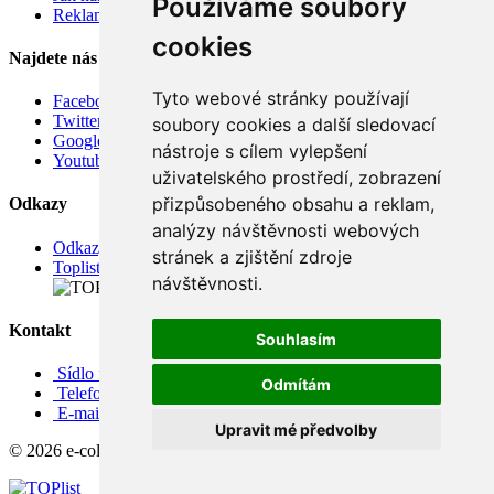
Používáme soubory
Reklamace
cookies
Najdete nás
Tyto webové stránky používají
Facebook
Twitter
soubory cookies a další sledovací
Google
nástroje s cílem vylepšení
Youtube
uživatelského prostředí, zobrazení
přizpůsobeného obsahu a reklam,
Odkazy
analýzy návštěvnosti webových
Odkazy
stránek a zjištění zdroje
Toplist
návštěvnosti.
Kontakt
Souhlasím
Sídlo firmy: Boženy Němcové 739/1, Svitavy 568 02, CZ
Odmítám
Telefon: +420 608 449 590
E-mail: info@e-color.cz
Upravit mé předvolby
© 2026 e-color.cz