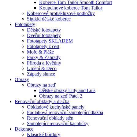
Koberce Tom Tailor Smooth Comfort
Koupelnové koberce Tom Tailor
Kobercové protiskluzové podložky
Sigikid dětské koberce
Fototapety
Dětské fototapety
Dveřní fototapety
Fototapety SKLADEM
Fototapety z cest
Moře & Pláže
Parky & Zahrady
Příroda a Květiny
Umění & Deco
Západy slunce
Obrazy
Obrazy na zeď
Dětské obrazy Lilly and Luis
Obrazy na zeď Patel 2
Renovační obklady a dlažba
Obkladové kuchyňské panely
Podlahová renovační samolepící dlažba
Renovační obklady stěn
Samolepící renovační kachličky
Dekorace
Klasické bordury