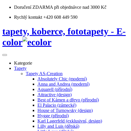
Doručení ZDARMA
při objednávce nad 3000 Kč
Rychlý kontakt +420 608 449 590
tapety, koberce, fototapety - E-
color
Kategorie
Tapety
Tapety AS-Creation
Absolutely Chic (moderní)
Anna and Andrea (moderní)
Aquarell (přírodní)
Attractive (design)
Best of Kámen a dřevo (přírodní)
El Palacio (zámecké)
House of Turnowsky (design)
Hygge (přírodní)
Karl Lagerfeld (exklusivní, design)
Lilly and Luis (dětská)