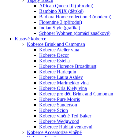
Tapety Rasch
African Queen III (přírodní)
Bambino XIX (dětské)
Barbara Home collection 3 (moderní)
Florentine 3 (přírodní)
Indian Style (grafika)
Schöner Wohnen (domácí značkové)
Kusové koberce
Koberce Brink and Campman
Koberce Atelier vlna
Koberce Decor
Koberce Estella
Koberce Florence Broadhurst
Koberce Harlequin
Koberce Laura Ashley
Koberce Marimekko vlna
Koberce Orla Kiely vlna
Koberce pro děti Brink and Campman
Koberce Pure Morris
Koberce Sanderson
Koberce Scion
Koberce vlněné Ted Baker
Koberce Wedgwood
Koberece Habitat venkovní
Koberce Accessorize vlněné