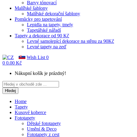
Barvy tónovací
Malířské šablony
Malířské dekorační šablony
Pomůcky pro tapetování
Lepidla na tapety, tmely
Tapetářské nářadí
Tapety a dekorace od 90 Kč
Levné samolepící dekorace na stěnu za 90Kč
Levné tapety na zeď
Wish List
0
0
0.00 Kč
Nákupní košík je prázdný!
Hledej
Home
Tapety
Kusové koberce
Fototapety
Dětské fototapety
Umění & Deco
Fototapety z cest