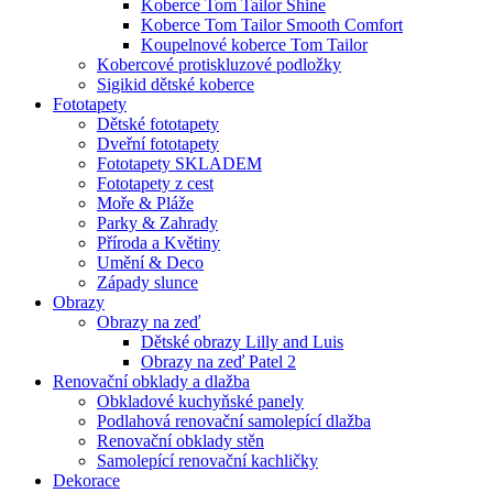
Koberce Tom Tailor Shine
Koberce Tom Tailor Smooth Comfort
Koupelnové koberce Tom Tailor
Kobercové protiskluzové podložky
Sigikid dětské koberce
Fototapety
Dětské fototapety
Dveřní fototapety
Fototapety SKLADEM
Fototapety z cest
Moře & Pláže
Parky & Zahrady
Příroda a Květiny
Umění & Deco
Západy slunce
Obrazy
Obrazy na zeď
Dětské obrazy Lilly and Luis
Obrazy na zeď Patel 2
Renovační obklady a dlažba
Obkladové kuchyňské panely
Podlahová renovační samolepící dlažba
Renovační obklady stěn
Samolepící renovační kachličky
Dekorace