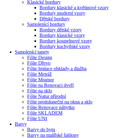
Klasické bordury
Bordury klasické a květinové vzory
Bordury moderní vzory
Dětské bordury
Samolepící bordury
Bordury dětské vzory
Bordury klasické vzory
Bordury koupelnové vzory
Bordury kuchyňské vzory
Samolepící tapety
Fólie Design
Fólie Dřevo
Fólie Imitace obklady a dlažba
Fólie Metráž
Fólie Mramor
Fólie na Renovaci dveří
Fólie na sklo
Fólie Natur přírodní
Fólie protisluneční na okna a sklo
Fólie Renovace nábytku
Fólie SKLADEM
Fólie UNI
Barvy
Barvy do bytu
Barvy na malířské šablony