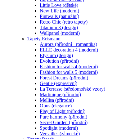
Little Love (dětské)
New Life (moderní)
Pintwalls (naturální)
Retro Chic (retro tapety)
Titanium 3 (design)
Wallpanel (moderní)
Tapety Erismann
Aurora (přírodní - romantika)
ELLE decoration 4 (moderní)
Elysium (design)
Evolution (přírodní)
Fashion for walls 4 (moderní)
Fashion for walls 5 (moderní)
Forest Dreams (přírodní)
Gentle (expresivní)
La Terrasse (středomořské vzory)
Martinique (přírodní)
Mellisa (přírodní)
Opus (elegance)
Play of Light (přírodní)
Pure harmony (přírodní)
Secret Garden (přírodní)
Spotlight (moderní)
Versailles (zámecké)