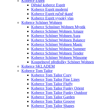
Koberce Esprit
Dětské koberce Esprit
Koberce Esprit moderní
Koberce Esprit ručně tkané
Koberce Esprit vysoký vlas
Koberce Schöner Wohnen
Koberce Schnöner Wohnen Mystik
Koberce Schöner Wohnen Amaze
Koberce Schöner Wohnen Aura
Koberce Schöner Wohnen Balance
Koberce Schöner Wohnen Magic
Koberce Schöner Wohnen Summer
Koberce Schöner Wohnen Tender
Koberce Schöner Wohnen Winsome
Koupelnové předložky Schöner Wohnen
Koberce SKLADEM
Koberce Tom Tailor
Koberce Tom Tailor Cozy
Koberce Tom Tailor Fine Lines
Koberce Tom Tailor Fluffy
Koberce Tom Tailor Funky Orient
Koberce Tom Tailor Funky Outdoor
Koberce Tom Tailor Garden
Koberce Tom Tailor Groove
Koberce Tom Tailor Shapes