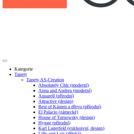
Kategorie
Tapety
Tapety AS-Creation
Absolutely Chic (moderní)
Anna and Andrea (moderní)
Aquarell (přírodní)
Attractive (design)
Best of Kámen a dřevo (přírodní)
El Palacio (zámecké)
House of Turnowsky (design)
Hygge (přírodní)
Karl Lagerfeld (exklusivní, design)
Lilly and Luis (dětská)