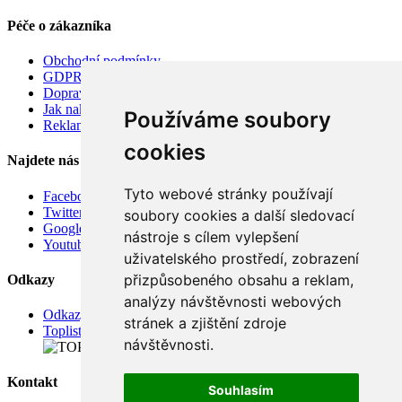
Péče o zákazníka
Obchodní podmínky
GDPR
Doprava
Jak nakupovat
Používáme soubory
Reklamace
cookies
Najdete nás
Tyto webové stránky používají
Facebook
Twitter
soubory cookies a další sledovací
Google
nástroje s cílem vylepšení
Youtube
uživatelského prostředí, zobrazení
přizpůsobeného obsahu a reklam,
Odkazy
analýzy návštěvnosti webových
Odkazy
stránek a zjištění zdroje
Toplist
návštěvnosti.
Kontakt
Souhlasím