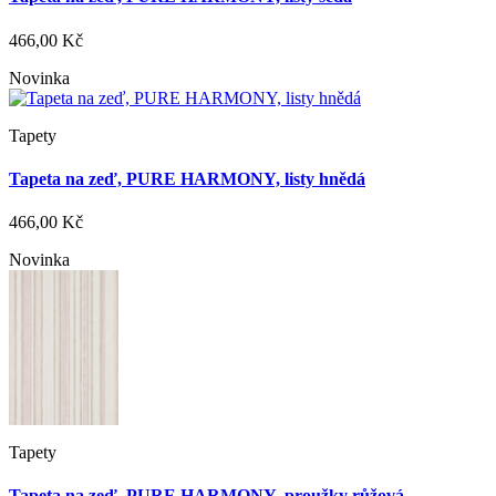
466,00 Kč
Novinka
Tapety
Tapeta na zeď, PURE HARMONY, listy hnědá
466,00 Kč
Novinka
Tapety
Tapeta na zeď, PURE HARMONY, proužky růžová