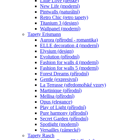
Little Love (dětské)
New Life (moderní)
Pintwalls (naturální)
Retro Chic (retro tapety)
Titanium 3 (design)
Wallpanel (moderní)
Tapety Erismann
Aurora (přírodní - romantika)
ELLE decoration 4 (moderní)
Elysium (design)
Evolution (přírodní)
Fashion for walls 4 (moderní)
Fashion for walls 5 (moderní)
Forest Dreams (přírodní)
Gentle (expresivní)
La Terrasse (středomořské vzory)
Martinique (přírodní)
Mellisa (přírodní)
Opus (elegance)
Play of Light (přírodní)
Pure harmony (přírodní)
Secret Garden (přírodní)
Spotlight (moderní)
Versailles (zámecké)
Tapety Rasch