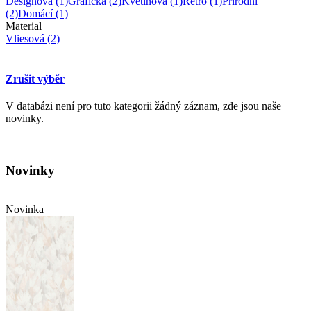
Designová
(1)
Grafická
(2)
Květinová
(1)
Retro
(1)
Přírodní
(2)
Domácí
(1)
Material
Vliesová
(2)
Zrušit výběr
V databázi není pro tuto kategorii žádný záznam, zde jsou naše
novinky.
Novinky
Novinka