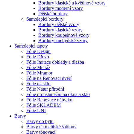
Bordury klasické a květinové vzory
Bordury moderní vzory
Dětské bordury
Samolepící bordury
Bordury dětské vzory
Bordury klasické vzory
Bordury koupelnové vzory
Bordury kuchyňské vzory
Samolepící tapety
Fólie Design
Fólie Dřevo
Fólie Imitace obklady a dlažba
Fólie Metráž
Fólie Mramor
Fólie na Renovaci dveří
Fólie na sklo
Fólie Natur přírodní
Fólie protisluneční na okna a sklo
Fólie Renovace nábytku
Fólie SKLADEM
Fólie UNI
Barvy
Barvy do bytu
Barvy na malířské šablony
Barvy tónovací