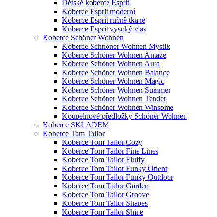
Dětské koberce Esprit
Koberce Esprit moderní
Koberce Esprit ručně tkané
Koberce Esprit vysoký vlas
Koberce Schöner Wohnen
Koberce Schnöner Wohnen Mystik
Koberce Schöner Wohnen Amaze
Koberce Schöner Wohnen Aura
Koberce Schöner Wohnen Balance
Koberce Schöner Wohnen Magic
Koberce Schöner Wohnen Summer
Koberce Schöner Wohnen Tender
Koberce Schöner Wohnen Winsome
Koupelnové předložky Schöner Wohnen
Koberce SKLADEM
Koberce Tom Tailor
Koberce Tom Tailor Cozy
Koberce Tom Tailor Fine Lines
Koberce Tom Tailor Fluffy
Koberce Tom Tailor Funky Orient
Koberce Tom Tailor Funky Outdoor
Koberce Tom Tailor Garden
Koberce Tom Tailor Groove
Koberce Tom Tailor Shapes
Koberce Tom Tailor Shine