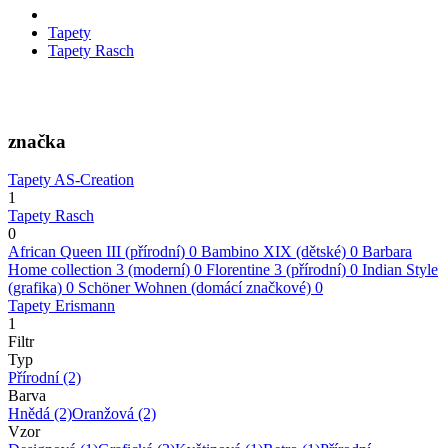
Tapety
Tapety Rasch
značka
Tapety AS-Creation
1
Tapety Rasch
0
African Queen III (přírodní)
0
Bambino XIX (dětské)
0
Barbara
Home collection 3 (moderní)
0
Florentine 3 (přírodní)
0
Indian Style
(grafika)
0
Schöner Wohnen (domácí značkové)
0
Tapety Erismann
1
Filtr
Typ
Přírodní
(2)
Barva
Hnědá
(2)
Oranžová
(2)
Vzor