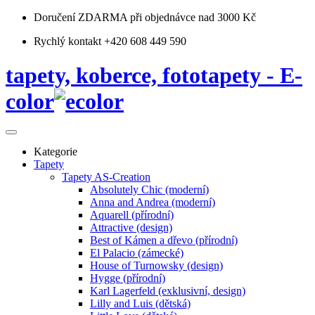
Doručení ZDARMA
při objednávce nad 3000 Kč
Rychlý kontakt +420 608 449 590
tapety, koberce, fototapety - E-
color
Kategorie
Tapety
Tapety AS-Creation
Absolutely Chic (moderní)
Anna and Andrea (moderní)
Aquarell (přírodní)
Attractive (design)
Best of Kámen a dřevo (přírodní)
El Palacio (zámecké)
House of Turnowsky (design)
Hygge (přírodní)
Karl Lagerfeld (exklusivní, design)
Lilly and Luis (dětská)