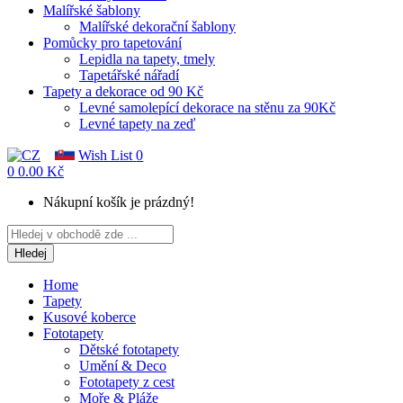
Malířské šablony
Malířské dekorační šablony
Pomůcky pro tapetování
Lepidla na tapety, tmely
Tapetářské nářadí
Tapety a dekorace od 90 Kč
Levné samolepící dekorace na stěnu za 90Kč
Levné tapety na zeď
Wish List
0
0
0.00 Kč
Nákupní košík je prázdný!
Hledej
Home
Tapety
Kusové koberce
Fototapety
Dětské fototapety
Umění & Deco
Fototapety z cest
Moře & Pláže