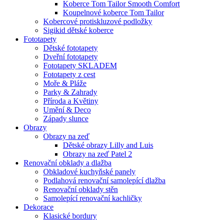
Koberce Tom Tailor Smooth Comfort
Koupelnové koberce Tom Tailor
Kobercové protiskluzové podložky
Sigikid dětské koberce
Fototapety
Dětské fototapety
Dveřní fototapety
Fototapety SKLADEM
Fototapety z cest
Moře & Pláže
Parky & Zahrady
Příroda a Květiny
Umění & Deco
Západy slunce
Obrazy
Obrazy na zeď
Dětské obrazy Lilly and Luis
Obrazy na zeď Patel 2
Renovační obklady a dlažba
Obkladové kuchyňské panely
Podlahová renovační samolepící dlažba
Renovační obklady stěn
Samolepící renovační kachličky
Dekorace
Klasické bordury