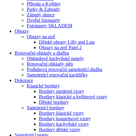
Příroda a Květiny
Parky & Zahrady
Západy slunce
Dveřní fototapety
Fototapety SKLADEM
Obrazy
Obrazy na zeď
Dětské obrazy Lilly and Luis
Obrazy na zeď Patel 2
Renovační obklady a dlažba
Obkladové kuchyňské panely
Renovační obklady stěn
Podlahová renovační samolepící dlažba
Samolepící renovační kachličky
Dekorace
Klasické bordury
Bordury moderní vzory
Bordury klasické a květinové vzory
Dětské bordury
Samolepící bordury
Bordury klasické vzory
Bordury koupelnové vzory
Bordury kuchyňské vzory
Bordury dětské vzory
Samolepící tapety