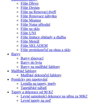
Fólie Dřevo
Fólie Design
Fólie na Renovaci dveří
Fólie Renovace nábytku
Fólie Mramor
Fólie Natur přírodní
Fólie na sklo
Fólie UNI
Fólie Imitace obklady a dlažba
Fólie Metráž
Fólie SKLADEM
Fólie protisluneční na okna a sklo
Barvy
Barvy tónovací
Barvy do bytu
Barvy na malířské šablony
Malířské šablony
Malířské dekorační šablony
Pomůcky pro tapetování
Lepidla na tapety, tmely
Tapetářské nářadí
Tapety a dekorace od 90 Kč
Levné samolepící dekorace na stěnu za 90Kč
Levné tapety na zeď