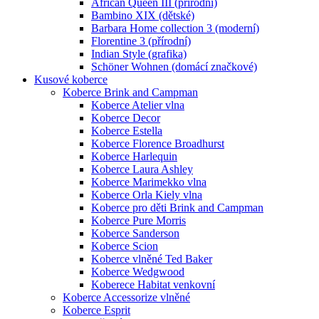
African Queen III (přírodní)
Bambino XIX (dětské)
Barbara Home collection 3 (moderní)
Florentine 3 (přírodní)
Indian Style (grafika)
Schöner Wohnen (domácí značkové)
Kusové koberce
Koberce Brink and Campman
Koberce Atelier vlna
Koberce Decor
Koberce Estella
Koberce Florence Broadhurst
Koberce Harlequin
Koberce Laura Ashley
Koberce Marimekko vlna
Koberce Orla Kiely vlna
Koberce pro děti Brink and Campman
Koberce Pure Morris
Koberce Sanderson
Koberce Scion
Koberce vlněné Ted Baker
Koberce Wedgwood
Koberece Habitat venkovní
Koberce Accessorize vlněné
Koberce Esprit