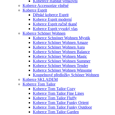
Koberece Habitat venkovní
Koberce Accessorize vlněné
Koberce Esprit
Dětské koberce Esprit
Koberce Esprit moderní
Koberce Esprit ručně tkané
Koberce Esprit vysoký vlas
Koberce Schöner Wohnen
Koberce Schnöner Wohnen Mystik
Koberce Schöner Wohnen Amaze
Koberce Schöner Wohnen Aura
Koberce Schöner Wohnen Balance
Koberce Schöner Wohnen Magic
Koberce Schöner Wohnen Summer
Koberce Schöner Wohnen Tender
Koberce Schöner Wohnen Winsome
Koupelnové předložky Schöner Wohnen
Koberce SKLADEM
Koberce Tom Tailor
Koberce Tom Tailor Cozy
Koberce Tom Tailor Fine Lines
Koberce Tom Tailor Fluffy
Koberce Tom Tailor Funky Orient
Koberce Tom Tailor Funky Outdoor
Koberce Tom Tailor Garden