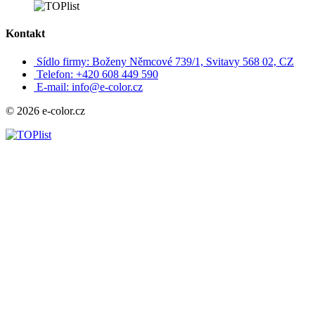
Kontakt
Sídlo firmy: Boženy Němcové 739/1, Svitavy 568 02, CZ
Telefon: +420 608 449 590
E-mail: info@e-color.cz
© 2026 e-color.cz