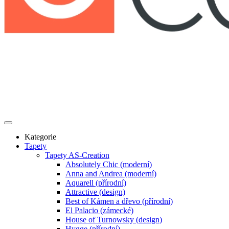
Kategorie
Tapety
Tapety AS-Creation
Absolutely Chic (moderní)
Anna and Andrea (moderní)
Aquarell (přírodní)
Attractive (design)
Best of Kámen a dřevo (přírodní)
El Palacio (zámecké)
House of Turnowsky (design)
Hygge (přírodní)