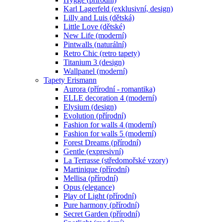
Karl Lagerfeld (exklusivní, design)
Lilly and Luis (dětská)
Little Love (dětské)
New Life (moderní)
Pintwalls (naturální)
Retro Chic (retro tapety)
Titanium 3 (design)
Wallpanel (moderní)
Tapety Erismann
Aurora (přírodní - romantika)
ELLE decoration 4 (moderní)
Elysium (design)
Evolution (přírodní)
Fashion for walls 4 (moderní)
Fashion for walls 5 (moderní)
Forest Dreams (přírodní)
Gentle (expresivní)
La Terrasse (středomořské vzory)
Martinique (přírodní)
Mellisa (přírodní)
Opus (elegance)
Play of Light (přírodní)
Pure harmony (přírodní)
Secret Garden (přírodní)