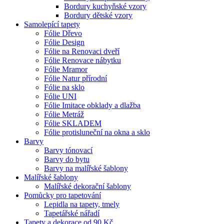
Bordury kuchyňské vzory
Bordury dětské vzory
Samolepící tapety
Fólie Dřevo
Fólie Design
Fólie na Renovaci dveří
Fólie Renovace nábytku
Fólie Mramor
Fólie Natur přírodní
Fólie na sklo
Fólie UNI
Fólie Imitace obklady a dlažba
Fólie Metráž
Fólie SKLADEM
Fólie protisluneční na okna a sklo
Barvy
Barvy tónovací
Barvy do bytu
Barvy na malířské šablony
Malířské šablony
Malířské dekorační šablony
Pomůcky pro tapetování
Lepidla na tapety, tmely
Tapetářské nářadí
Tapety a dekorace od 90 Kč