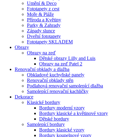
Umění & Deco
Fototapety z cest
Moře & Pláže
Příroda a Květiny
Parky & Zahrady
Západy slunce
Dveřní fototapety
Fototapety SKLADEM
Obrazy
Obrazy na zeď
Dětské obrazy Lilly and Luis
Obrazy na zeď Patel 2
Renovační obklady a dlažba
Obkladové kuchyňské panely
Renovační obklady stěn
Podlahová renovační samolepící dlažba
Samolepící renovační kachličky
Dekorace
Klasické bordury
Bordury moderní vzory
Bordury klasické a květinové vzory
Dětské bordury
Samolepící bordury
Bordury klasické vzory
Bordury koupelnové vzory