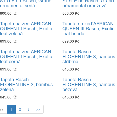
STYLE od Rasch, Grand
STYLE od Rasch, Grand
ornamental šedá
ornamental oranžová
800,00 Kč
800,00 Kč
Tapeta na zeď AFRICAN
Tapeta na zeď AFRICAN
QUEEN III Rasch, Exotic
QUEEN III Rasch, Exotic
leaf zelená
leaf hnědá
699,00 Kč
699,00 Kč
Tapeta na zeď AFRICAN
Tapeta Rasch
QUEEN III Rasch, Exotic
FLORENTINE 3, bambus
leaf černá
stříbrná
699,00 Kč
645,00 Kč
Tapeta Rasch
Tapeta Rasch
FLORENTINE 3, bambus
FLORENTINE 3, bambus
zelená
béžová
645,00 Kč
645,00 Kč
<<
1
2
3
>>