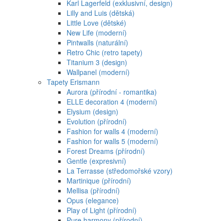
Karl Lagerfeld (exklusivní, design)
Lilly and Luis (dětská)
Little Love (dětské)
New Life (moderní)
Pintwalls (naturální)
Retro Chic (retro tapety)
Titanium 3 (design)
Wallpanel (moderní)
Tapety Erismann
Aurora (přírodní - romantika)
ELLE decoration 4 (moderní)
Elysium (design)
Evolution (přírodní)
Fashion for walls 4 (moderní)
Fashion for walls 5 (moderní)
Forest Dreams (přírodní)
Gentle (expresivní)
La Terrasse (středomořské vzory)
Martinique (přírodní)
Mellisa (přírodní)
Opus (elegance)
Play of Light (přírodní)
Pure harmony (přírodní)