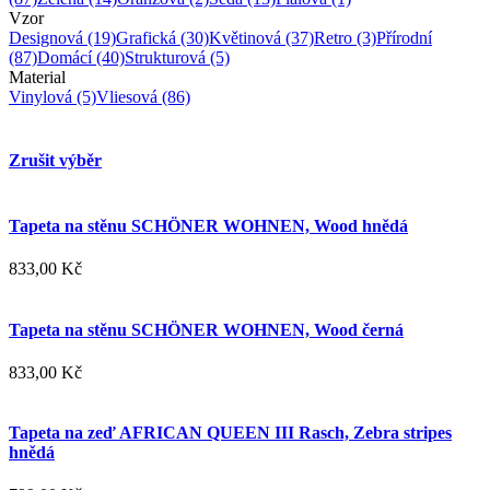
Vzor
Designová
(19)
Grafická
(30)
Květinová
(37)
Retro
(3)
Přírodní
(87)
Domácí
(40)
Strukturová
(5)
Material
Vinylová
(5)
Vliesová
(86)
Zrušit výběr
Tapeta na stěnu SCHÖNER WOHNEN, Wood hnědá
833,00 Kč
Tapeta na stěnu SCHÖNER WOHNEN, Wood černá
833,00 Kč
Tapeta na zeď AFRICAN QUEEN III Rasch, Zebra stripes
hnědá