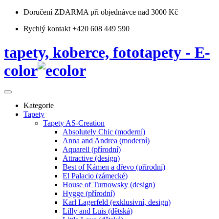
Doručení ZDARMA
při objednávce nad 3000 Kč
Rychlý kontakt +420 608 449 590
tapety, koberce, fototapety - E-
color
Kategorie
Tapety
Tapety AS-Creation
Absolutely Chic (moderní)
Anna and Andrea (moderní)
Aquarell (přírodní)
Attractive (design)
Best of Kámen a dřevo (přírodní)
El Palacio (zámecké)
House of Turnowsky (design)
Hygge (přírodní)
Karl Lagerfeld (exklusivní, design)
Lilly and Luis (dětská)