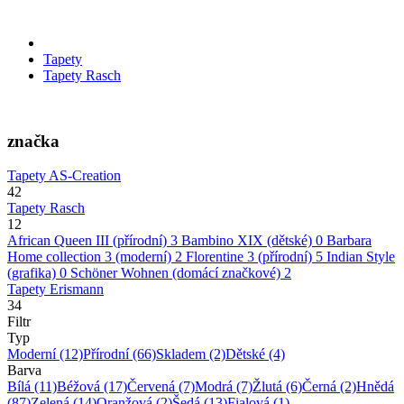
Tapety
Tapety Rasch
značka
Tapety AS-Creation
42
Tapety Rasch
12
African Queen III (přírodní)
3
Bambino XIX (dětské)
0
Barbara
Home collection 3 (moderní)
2
Florentine 3 (přírodní)
5
Indian Style
(grafika)
0
Schöner Wohnen (domácí značkové)
2
Tapety Erismann
34
Filtr
Typ
Moderní
(12)
Přírodní
(66)
Skladem
(2)
Dětské
(4)
Barva
Bílá
(11)
Béžová
(17)
Červená
(7)
Modrá
(7)
Žlutá
(6)
Černá
(2)
Hnědá
(87)
Zelená
(14)
Oranžová
(2)
Šedá
(13)
Fialová
(1)