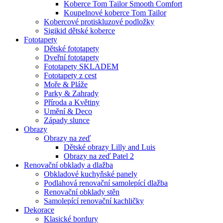
Koberce Tom Tailor Smooth Comfort
Koupelnové koberce Tom Tailor
Kobercové protiskluzové podložky
Sigikid dětské koberce
Fototapety
Dětské fototapety
Dveřní fototapety
Fototapety SKLADEM
Fototapety z cest
Moře & Pláže
Parky & Zahrady
Příroda a Květiny
Umění & Deco
Západy slunce
Obrazy
Obrazy na zeď
Dětské obrazy Lilly and Luis
Obrazy na zeď Patel 2
Renovační obklady a dlažba
Obkladové kuchyňské panely
Podlahová renovační samolepící dlažba
Renovační obklady stěn
Samolepící renovační kachličky
Dekorace
Klasické bordury