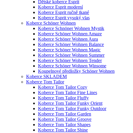
Dětské koberce Esprit
Koberce Esprit moderní
Koberce Esprit ručně tkané
Koberce Esprit vysoký vlas
Koberce Schöner Wohnen
Koberce Schnöner Wohnen Mystik
Koberce Schöner Wohnen Amaze
Koberce Schöner Wohnen Aura
Koberce Schöner Wohnen Balance
Koberce Schöner Wohnen Magic
Koberce Schöner Wohnen Summer
Koberce Schöner Wohnen Tender
Koberce Schöner Wohnen Winsome
Koupelnové předložky Schöner Wohnen
Koberce SKLADEM
Koberce Tom Tailor
Koberce Tom Tailor Cozy
Koberce Tom Tailor Fine Lines
Koberce Tom Tailor Fluffy
Koberce Tom Tailor Funky Orient
Koberce Tom Tailor Funky Outdoor
Koberce Tom Tailor Garden
Koberce Tom Tailor Groove
Koberce Tom Tailor Shapes
Koberce Tom Tailor Shine