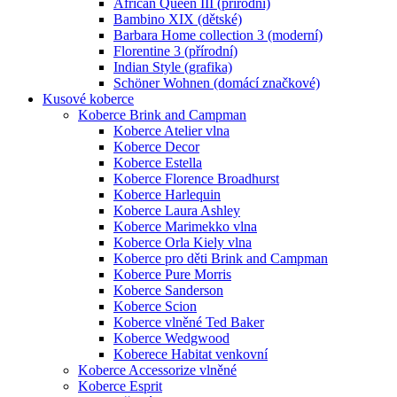
African Queen III (přírodní)
Bambino XIX (dětské)
Barbara Home collection 3 (moderní)
Florentine 3 (přírodní)
Indian Style (grafika)
Schöner Wohnen (domácí značkové)
Kusové koberce
Koberce Brink and Campman
Koberce Atelier vlna
Koberce Decor
Koberce Estella
Koberce Florence Broadhurst
Koberce Harlequin
Koberce Laura Ashley
Koberce Marimekko vlna
Koberce Orla Kiely vlna
Koberce pro děti Brink and Campman
Koberce Pure Morris
Koberce Sanderson
Koberce Scion
Koberce vlněné Ted Baker
Koberce Wedgwood
Koberece Habitat venkovní
Koberce Accessorize vlněné
Koberce Esprit