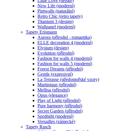
Little Love (dětské)
New Life (moderní)
Pintwalls (naturální)
Retro Chic (retro tapety)
Titanium 3 (design)
Wallpanel (moderní)
Tapety Erismann
Aurora (přírodní - romantika)
ELLE decoration 4 (moderní)
Elysium (design)
Evolution (přírodní)
Fashion for walls 4 (moderní)
Fashion for walls 5 (moderní)
Forest Dreams (přírodní)
Gentle (expresivní)
La Terrasse (středomořské vzory)
Martinique (přírodní)
Mellisa (přírodní)
Opus (elegance)
Play of Light (přírodní)
Pure harmony (přírodní)
Secret Garden (přírodní)
Spotlight (moderní)
Versailles (zámecké)
Tapety Rasch