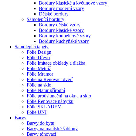
Bordury klasické a květinové vzory
Bordury moderní vzory
Dětské bordury
Samolepící bordury
Bordury dětské vzory
Bordury klasické vzory
Bordury koupelnové vzory
Bordury kuchyňské vzory
Samolepící tapety
Fólie Design
Fólie Dřevo
Fólie Imitace obklady a dlažba
Fólie Metráž
Fólie Mramor
Fólie na Renovaci dveří
Fólie na sklo
Fólie Natur přírodní
Fólie protisluneční na okna a sklo
Fólie Renovace nábytku
Fólie SKLADEM
Fólie UNI
Barvy
Barvy do bytu
Barvy na malířské šablony
Barvy tónovací