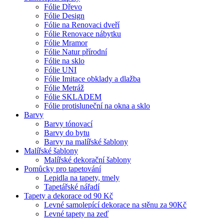
Fólie Dřevo
Fólie Design
Fólie na Renovaci dveří
Fólie Renovace nábytku
Fólie Mramor
Fólie Natur přírodní
Fólie na sklo
Fólie UNI
Fólie Imitace obklady a dlažba
Fólie Metráž
Fólie SKLADEM
Fólie protisluneční na okna a sklo
Barvy
Barvy tónovací
Barvy do bytu
Barvy na malířské šablony
Malířské šablony
Malířské dekorační šablony
Pomůcky pro tapetování
Lepidla na tapety, tmely
Tapetářské nářadí
Tapety a dekorace od 90 Kč
Levné samolepící dekorace na stěnu za 90Kč
Levné tapety na zeď