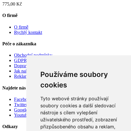
775,00 Kč
O firmě
O firmě
Rychlý kontakt
Péče o zákazníka
Obchodní podmínky
GDPR
Doprava
Jak nakupovat
Používáme soubory
Reklamace
cookies
Najdete nás
Tyto webové stránky používají
Facebook
Twitter
soubory cookies a další sledovací
Google
nástroje s cílem vylepšení
Youtube
uživatelského prostředí, zobrazení
přizpůsobeného obsahu a reklam,
Odkazy