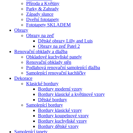
Příroda a Květiny
Parky & Zahrady
Západy slunce
Dveřní fototapety
Fototapety SKLADEM
Obrazy
Obrazy na zeď
Dětské obrazy Lilly and Luis
Obrazy na zeď Patel 2
Renovační obklady a dlažba
Obkladové kuchyňské panely
Renovační obklady stěn
Podlahová renovační samolepící dlažba
Samolepící renovační kachličky
Dekorace
Klasické bordury
Bordury moderní vzory
Bordury klasické a květinové vzory
Dětské bordury
Samolepící bordury
Bordury klasické vzory
Bordury koupelnové vzory
Bordury kuchyňské vzory
Bordury dětské vzory
Samolepící tapety