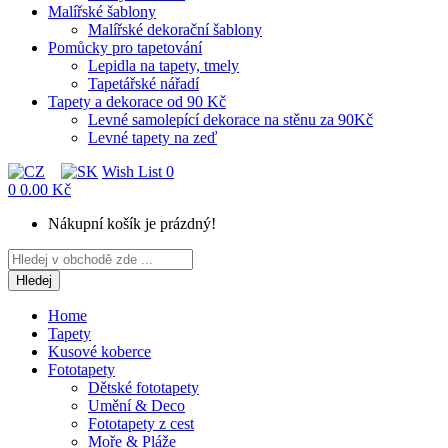
Malířské šablony
Malířské dekorační šablony
Pomůcky pro tapetování
Lepidla na tapety, tmely
Tapetářské nářadí
Tapety a dekorace od 90 Kč
Levné samolepící dekorace na stěnu za 90Kč
Levné tapety na zeď
Wish List
0
0
0.00 Kč
Nákupní košík je prázdný!
Hledej
Home
Tapety
Kusové koberce
Fototapety
Dětské fototapety
Umění & Deco
Fototapety z cest
Moře & Pláže