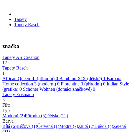
Tapety
Tapety Rasch
značka
Tapety AS-Creation
17
Tapety Rasch
1
African Queen III (přírodní)
0
Bambino XIX (dětské)
1
Barbara
Home collection 3 (moderní)
0
Florentine 3 (přírodní)
0
Indian Style
(grafika)
0
Schöner Wohnen (domácí značkové)
0
Tapety Erismann
3
Filtr
Typ
Moderní
(2)
Přírodní
(5)
Dětské
(12)
Barva
Bílá
(6)
Béžová
(1)
Červená
(1)
Modrá
(7)
Žlutá
(2)
Hnědá
(4)
Zelená
(21)