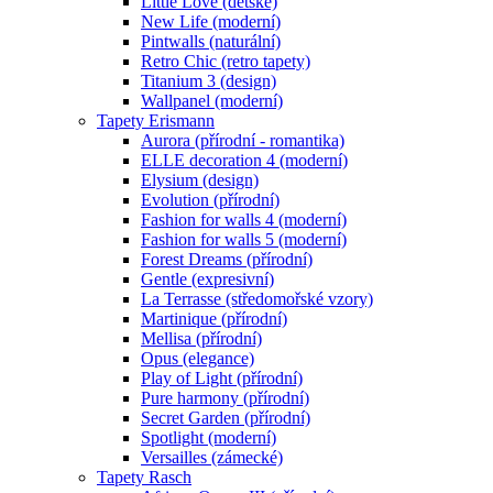
Little Love (dětské)
New Life (moderní)
Pintwalls (naturální)
Retro Chic (retro tapety)
Titanium 3 (design)
Wallpanel (moderní)
Tapety Erismann
Aurora (přírodní - romantika)
ELLE decoration 4 (moderní)
Elysium (design)
Evolution (přírodní)
Fashion for walls 4 (moderní)
Fashion for walls 5 (moderní)
Forest Dreams (přírodní)
Gentle (expresivní)
La Terrasse (středomořské vzory)
Martinique (přírodní)
Mellisa (přírodní)
Opus (elegance)
Play of Light (přírodní)
Pure harmony (přírodní)
Secret Garden (přírodní)
Spotlight (moderní)
Versailles (zámecké)
Tapety Rasch