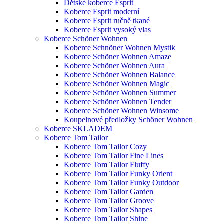
Dětské koberce Esprit
Koberce Esprit moderní
Koberce Esprit ručně tkané
Koberce Esprit vysoký vlas
Koberce Schöner Wohnen
Koberce Schnöner Wohnen Mystik
Koberce Schöner Wohnen Amaze
Koberce Schöner Wohnen Aura
Koberce Schöner Wohnen Balance
Koberce Schöner Wohnen Magic
Koberce Schöner Wohnen Summer
Koberce Schöner Wohnen Tender
Koberce Schöner Wohnen Winsome
Koupelnové předložky Schöner Wohnen
Koberce SKLADEM
Koberce Tom Tailor
Koberce Tom Tailor Cozy
Koberce Tom Tailor Fine Lines
Koberce Tom Tailor Fluffy
Koberce Tom Tailor Funky Orient
Koberce Tom Tailor Funky Outdoor
Koberce Tom Tailor Garden
Koberce Tom Tailor Groove
Koberce Tom Tailor Shapes
Koberce Tom Tailor Shine