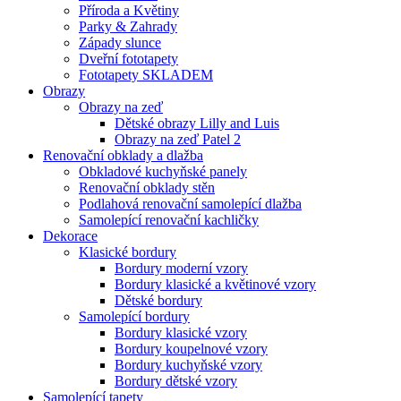
Příroda a Květiny
Parky & Zahrady
Západy slunce
Dveřní fototapety
Fototapety SKLADEM
Obrazy
Obrazy na zeď
Dětské obrazy Lilly and Luis
Obrazy na zeď Patel 2
Renovační obklady a dlažba
Obkladové kuchyňské panely
Renovační obklady stěn
Podlahová renovační samolepící dlažba
Samolepící renovační kachličky
Dekorace
Klasické bordury
Bordury moderní vzory
Bordury klasické a květinové vzory
Dětské bordury
Samolepící bordury
Bordury klasické vzory
Bordury koupelnové vzory
Bordury kuchyňské vzory
Bordury dětské vzory
Samolepící tapety