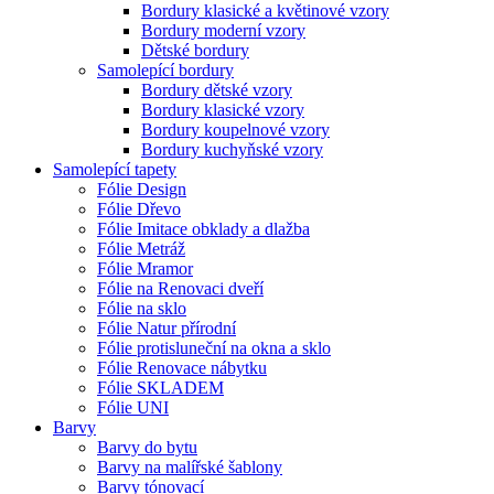
Bordury klasické a květinové vzory
Bordury moderní vzory
Dětské bordury
Samolepící bordury
Bordury dětské vzory
Bordury klasické vzory
Bordury koupelnové vzory
Bordury kuchyňské vzory
Samolepící tapety
Fólie Design
Fólie Dřevo
Fólie Imitace obklady a dlažba
Fólie Metráž
Fólie Mramor
Fólie na Renovaci dveří
Fólie na sklo
Fólie Natur přírodní
Fólie protisluneční na okna a sklo
Fólie Renovace nábytku
Fólie SKLADEM
Fólie UNI
Barvy
Barvy do bytu
Barvy na malířské šablony
Barvy tónovací