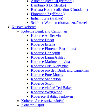
African Queen III (přírodní)
Bambino XIX (dětské)
Barbara Home collection 3 (moderní)
Florentine 3 (přírodní)
Indian Style (grafika)
Schöner Wohnen (domácí značkové)
Kusové koberce
Koberce Brink and Campman
Koberce Atelier vlna
Koberce Decor
Koberce Estella
Koberce Florence Broadhurst
Koberce Harlequin
Koberce Laura Ashley
Koberce Marimekko vlna
Koberce Orla Kiely vlna
Koberce pro děti Brink and Campman
Koberce Pure Morris
Koberce Sanderson
Koberce Scion
Koberce vlněné Ted Baker
Koberce Wedgwood
Koberece Habitat venkovní
Koberce Accessorize vlněné
Koberce Esprit