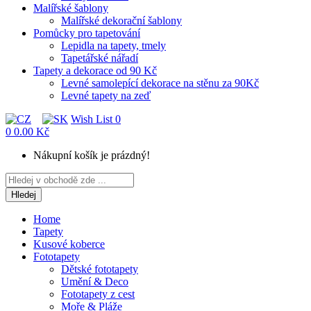
Malířské šablony
Malířské dekorační šablony
Pomůcky pro tapetování
Lepidla na tapety, tmely
Tapetářské nářadí
Tapety a dekorace od 90 Kč
Levné samolepící dekorace na stěnu za 90Kč
Levné tapety na zeď
Wish List
0
0
0.00 Kč
Nákupní košík je prázdný!
Hledej
Home
Tapety
Kusové koberce
Fototapety
Dětské fototapety
Umění & Deco
Fototapety z cest
Moře & Pláže