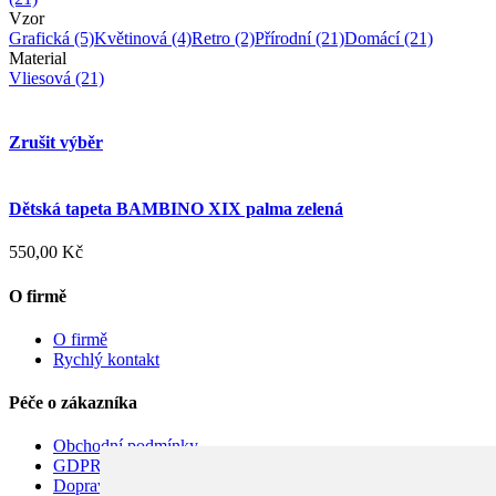
Vzor
Grafická
(5)
Květinová
(4)
Retro
(2)
Přírodní
(21)
Domácí
(21)
Material
Vliesová
(21)
Zrušit výběr
Dětská tapeta BAMBINO XIX palma zelená
550,00 Kč
O firmě
O firmě
Rychlý kontakt
Péče o zákazníka
Obchodní podmínky
GDPR
Doprava