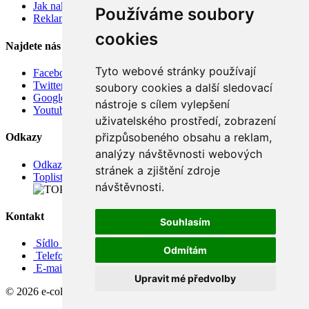
Jak nakupovat
Používáme soubory
Reklamace
cookies
Najdete nás
Tyto webové stránky používají
Facebook
Twitter
soubory cookies a další sledovací
Google
nástroje s cílem vylepšení
Youtube
uživatelského prostředí, zobrazení
přizpůsobeného obsahu a reklam,
Odkazy
analýzy návštěvnosti webových
Odkazy
stránek a zjištění zdroje
Toplist
návštěvnosti.
Kontakt
Souhlasím
Sídlo firmy: Boženy Němcové 739/1, Svitavy 568 02, CZ
Odmítám
Telefon: +420 608 449 590
E-mail: info@e-color.cz
Upravit mé předvolby
© 2026 e-color.cz