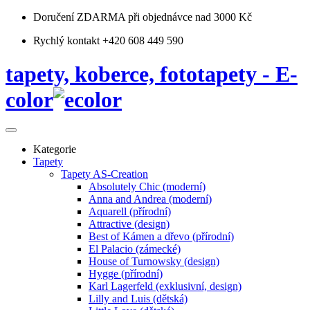
Doručení ZDARMA
při objednávce nad 3000 Kč
Rychlý kontakt +420 608 449 590
tapety, koberce, fototapety - E-
color
Kategorie
Tapety
Tapety AS-Creation
Absolutely Chic (moderní)
Anna and Andrea (moderní)
Aquarell (přírodní)
Attractive (design)
Best of Kámen a dřevo (přírodní)
El Palacio (zámecké)
House of Turnowsky (design)
Hygge (přírodní)
Karl Lagerfeld (exklusivní, design)
Lilly and Luis (dětská)