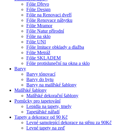
Fólie Dřevo
Fólie Design
Fólie na Renovaci dveří
Fólie Renovace nábytku
Fólie Mramor
Fólie Natur přírodní
Fólie na sklo
Fólie UNI
Fólie Imitace obklady a dlažba
Fólie Metráž
Fólie SKLADEM
Fólie protisluneční na okna a sklo
Barvy
Barvy tónovací
Barvy do bytu
Barvy na malířské šablony
Malířské šablony
Malířské dekorační šablony
Pomůcky pro tapetování
Lepidla na tapety, tmely
Tapetářské nářadí
Tapety a dekorace od 90 Kč
Levné samolepící dekorace na stěnu za 90Kč
Levné tapety na zeď