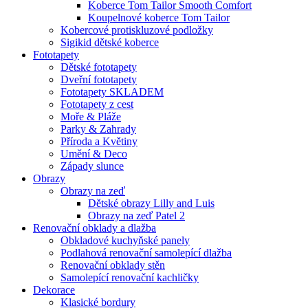
Koberce Tom Tailor Smooth Comfort
Koupelnové koberce Tom Tailor
Kobercové protiskluzové podložky
Sigikid dětské koberce
Fototapety
Dětské fototapety
Dveřní fototapety
Fototapety SKLADEM
Fototapety z cest
Moře & Pláže
Parky & Zahrady
Příroda a Květiny
Umění & Deco
Západy slunce
Obrazy
Obrazy na zeď
Dětské obrazy Lilly and Luis
Obrazy na zeď Patel 2
Renovační obklady a dlažba
Obkladové kuchyňské panely
Podlahová renovační samolepící dlažba
Renovační obklady stěn
Samolepící renovační kachličky
Dekorace
Klasické bordury