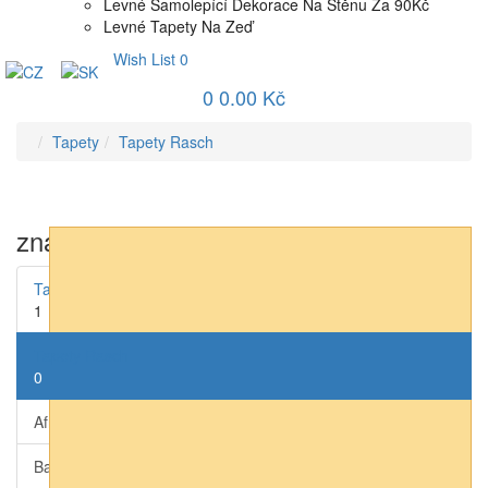
Levné Samolepící Dekorace Na Stěnu Za 90Kč
Levné Tapety Na Zeď
Wish List
0
0
0.00 Kč
Tapety
Tapety Rasch
značka
Tapety AS-Creation
1
Tapety Rasch
0
African Queen III (přírodní)
0
Bambino XIX (dětské)
0