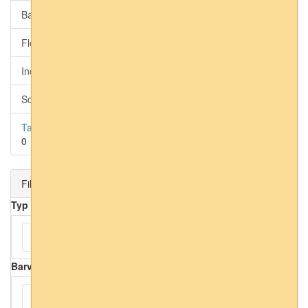
Barbara Home collection 3 (moderní)
0
Florentine 3 (přírodní)
0
Indian Style (grafika)
0
Schöner Wohnen (domácí značkové)
0
Tapety Erismann
0
Filtr
Typ
Přírodní
(1)
Barva
Béžová
(1)