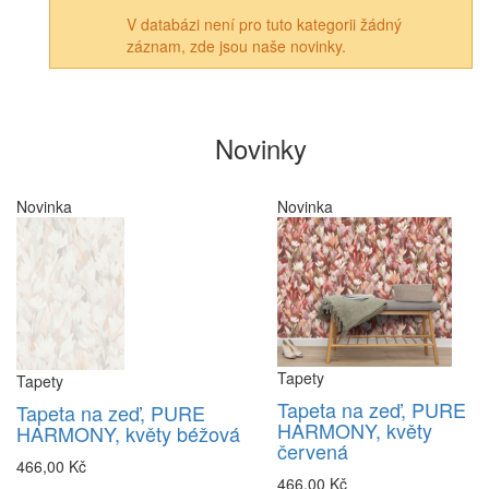
V databázi není pro tuto kategorii žádný
záznam, zde jsou naše novinky.
Novinky
Novinka
Novinka
Tapety
Tapety
Tapeta na zeď, PURE
Tapeta na zeď, PURE
HARMONY, květy
HARMONY, květy béžová
červená
466,00 Kč
466,00 Kč