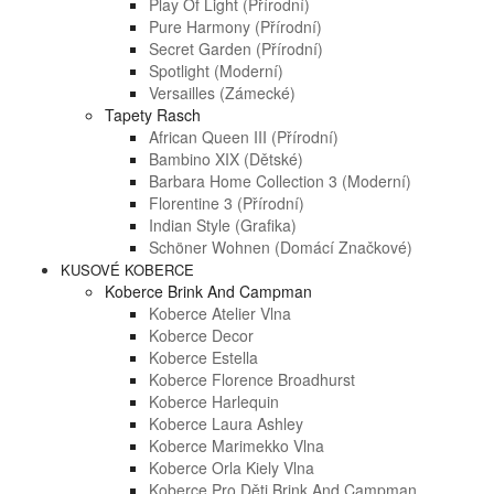
Play Of Light (přírodní)
Pure Harmony (přírodní)
Secret Garden (přírodní)
Spotlight (moderní)
Versailles (zámecké)
Tapety Rasch
African Queen III (přírodní)
Bambino XIX (dětské)
Barbara Home Collection 3 (moderní)
Florentine 3 (přírodní)
Indian Style (grafika)
Schöner Wohnen (domácí Značkové)
KUSOVÉ KOBERCE
Koberce Brink And Campman
Koberce Atelier Vlna
Koberce Decor
Koberce Estella
Koberce Florence Broadhurst
Koberce Harlequin
Koberce Laura Ashley
Koberce Marimekko Vlna
Koberce Orla Kiely Vlna
Koberce Pro Děti Brink And Campman