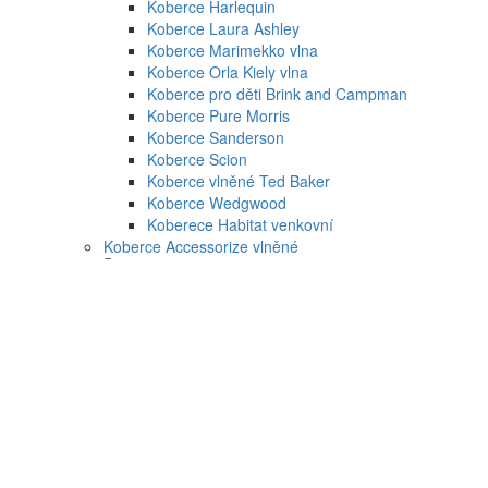
Koberce Harlequin
Koberce Laura Ashley
Koberce Marimekko vlna
Koberce Orla Kiely vlna
Koberce pro děti Brink and Campman
Koberce Pure Morris
Koberce Sanderson
Koberce Scion
Koberce vlněné Ted Baker
Koberce Wedgwood
Koberece Habitat venkovní
Koberce Accessorize vlněné
Koberce Esprit
Dětské koberce Esprit
Koberce Esprit moderní
Koberce Esprit ručně tkané
Koberce Esprit vysoký vlas
Koberce Schöner Wohnen
Koberce Schnöner Wohnen Mystik
Koberce Schöner Wohnen Amaze