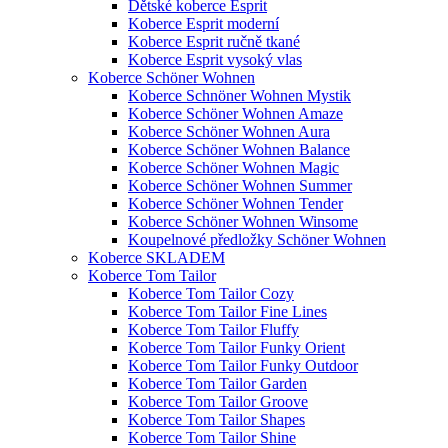
Dětské koberce Esprit
Koberce Esprit moderní
Koberce Esprit ručně tkané
Koberce Esprit vysoký vlas
Koberce Schöner Wohnen
Koberce Schnöner Wohnen Mystik
Koberce Schöner Wohnen Amaze
Koberce Schöner Wohnen Aura
Koberce Schöner Wohnen Balance
Koberce Schöner Wohnen Magic
Koberce Schöner Wohnen Summer
Koberce Schöner Wohnen Tender
Koberce Schöner Wohnen Winsome
Koupelnové předložky Schöner Wohnen
Koberce SKLADEM
Koberce Tom Tailor
Koberce Tom Tailor Cozy
Koberce Tom Tailor Fine Lines
Koberce Tom Tailor Fluffy
Koberce Tom Tailor Funky Orient
Koberce Tom Tailor Funky Outdoor
Koberce Tom Tailor Garden
Koberce Tom Tailor Groove
Koberce Tom Tailor Shapes
Koberce Tom Tailor Shine