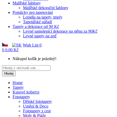
Malířské šablony
Malířské dekorační šablony
Pomůcky pro tapetování
Lepidla na tapety, tmely
Tapetářské nářadí
Tapety a dekorace od 90 Kč
Levné samolepící dekorace na stěnu za 90Kč
Levné tapety na zeď
Wish List
0
0
0.00 Kč
Nákupní košík je prázdný!
Hledej
Home
Tapety
Kusové koberce
Fototapety
Dětské fototapety
Umění & Deco
Fototapety z cest
Moře & Pláže