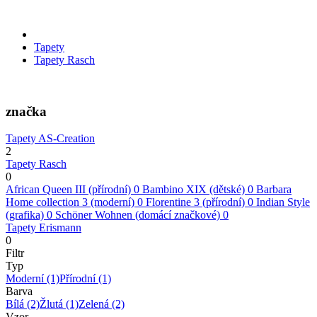
Tapety
Tapety Rasch
značka
Tapety AS-Creation
2
Tapety Rasch
0
African Queen III (přírodní)
0
Bambino XIX (dětské)
0
Barbara
Home collection 3 (moderní)
0
Florentine 3 (přírodní)
0
Indian Style
(grafika)
0
Schöner Wohnen (domácí značkové)
0
Tapety Erismann
0
Filtr
Typ
Moderní
(1)
Přírodní
(1)
Barva
Bílá
(2)
Žlutá
(1)
Zelená
(2)
Vzor