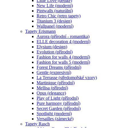
Little Love (dětské)
New Life (moderní)
Pintwalls (naturální)
Retro Chic (retro tapety)
Titanium 3 (design)
Wallpanel (moderní)
Tapety Erismann
Aurora (přírodní - romantika)
ELLE decoration 4 (moderní)
Elysium (design)
Evolution (přírodní)
Fashion for walls 4 (moderní)
Fashion for walls 5 (moderní)
Forest Dreams (přírodní)
Gentle (expresivní)
La Terrasse (středomořské vzory)
Martinique (přírodní)
Mellisa (přírodní)
Opus (elegance)
Play of Light (přírodní)
Pure harmony (přírodní)
Secret Garden (přírodní)
Spotlight (moderní)
Versailles (zámecké)
Tapety Rasch