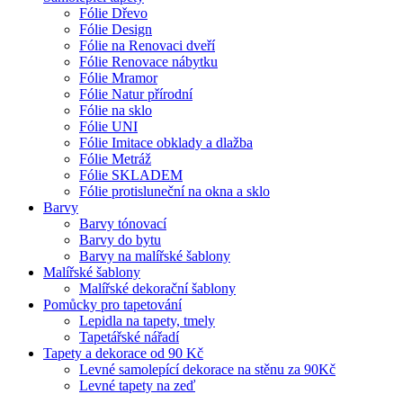
Fólie Dřevo
Fólie Design
Fólie na Renovaci dveří
Fólie Renovace nábytku
Fólie Mramor
Fólie Natur přírodní
Fólie na sklo
Fólie UNI
Fólie Imitace obklady a dlažba
Fólie Metráž
Fólie SKLADEM
Fólie protisluneční na okna a sklo
Barvy
Barvy tónovací
Barvy do bytu
Barvy na malířské šablony
Malířské šablony
Malířské dekorační šablony
Pomůcky pro tapetování
Lepidla na tapety, tmely
Tapetářské nářadí
Tapety a dekorace od 90 Kč
Levné samolepící dekorace na stěnu za 90Kč
Levné tapety na zeď