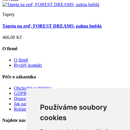
Tapety
Tapeta na zeď, FOREST DREAMS, palma hnědá
466,00 Kč
O firmě
O firmě
Rychlý kontakt
Péče o zákazníka
Obchodní podmínky
GDPR
Doprava
Jak nakupovat
Používáme soubory
Reklamace
cookies
Najdete nás