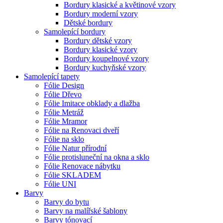
Bordury klasické a květinové vzory
Bordury moderní vzory
Dětské bordury
Samolepící bordury
Bordury dětské vzory
Bordury klasické vzory
Bordury koupelnové vzory
Bordury kuchyňské vzory
Samolepící tapety
Fólie Design
Fólie Dřevo
Fólie Imitace obklady a dlažba
Fólie Metráž
Fólie Mramor
Fólie na Renovaci dveří
Fólie na sklo
Fólie Natur přírodní
Fólie protisluneční na okna a sklo
Fólie Renovace nábytku
Fólie SKLADEM
Fólie UNI
Barvy
Barvy do bytu
Barvy na malířské šablony
Barvy tónovací