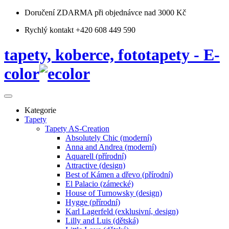
Doručení ZDARMA
při objednávce nad 3000 Kč
Rychlý kontakt +420 608 449 590
tapety, koberce, fototapety - E-
color
Kategorie
Tapety
Tapety AS-Creation
Absolutely Chic (moderní)
Anna and Andrea (moderní)
Aquarell (přírodní)
Attractive (design)
Best of Kámen a dřevo (přírodní)
El Palacio (zámecké)
House of Turnowsky (design)
Hygge (přírodní)
Karl Lagerfeld (exklusivní, design)
Lilly and Luis (dětská)