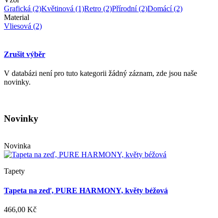
Grafická
(2)
Květinová
(1)
Retro
(2)
Přírodní
(2)
Domácí
(2)
Material
Vliesová
(2)
Zrušit výběr
V databázi není pro tuto kategorii žádný záznam, zde jsou naše
novinky.
Novinky
Novinka
Tapety
Tapeta na zeď, PURE HARMONY, květy béžová
466,00 Kč