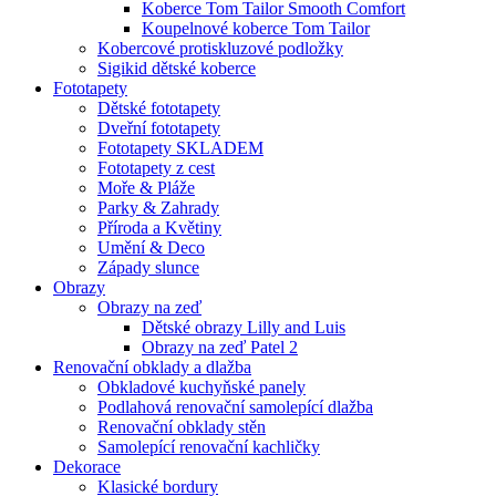
Koberce Tom Tailor Smooth Comfort
Koupelnové koberce Tom Tailor
Kobercové protiskluzové podložky
Sigikid dětské koberce
Fototapety
Dětské fototapety
Dveřní fototapety
Fototapety SKLADEM
Fototapety z cest
Moře & Pláže
Parky & Zahrady
Příroda a Květiny
Umění & Deco
Západy slunce
Obrazy
Obrazy na zeď
Dětské obrazy Lilly and Luis
Obrazy na zeď Patel 2
Renovační obklady a dlažba
Obkladové kuchyňské panely
Podlahová renovační samolepící dlažba
Renovační obklady stěn
Samolepící renovační kachličky
Dekorace
Klasické bordury