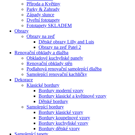
Příroda a Květiny
Parky & Zahrady
Západy slunce
Dveřní fototapety
Fototapety SKLADEM
Obrazy
Obrazy na zeď
Dětské obrazy Lilly and Luis
Obrazy na zeď Patel 2
Renovační obklady a dlažba
Obkladové kuchyňské panely
Renovační obklady stěn
Podlahová renovační samolepící dlažba
Samolepící renovační kachličky
Dekorace
Klasické bordury
Bordury moderní vzory
Bordury klasické a květinové vzory
Dětské bordury
Samolepící bordury
Bordury klasické vzory
Bordury koupelnové vzory
Bordury kuchyňské vzory
Bordury dětské vzory
Samolepící tapety