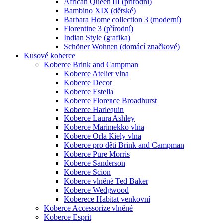
African Queen III (přírodní)
Bambino XIX (dětské)
Barbara Home collection 3 (moderní)
Florentine 3 (přírodní)
Indian Style (grafika)
Schöner Wohnen (domácí značkové)
Kusové koberce
Koberce Brink and Campman
Koberce Atelier vlna
Koberce Decor
Koberce Estella
Koberce Florence Broadhurst
Koberce Harlequin
Koberce Laura Ashley
Koberce Marimekko vlna
Koberce Orla Kiely vlna
Koberce pro děti Brink and Campman
Koberce Pure Morris
Koberce Sanderson
Koberce Scion
Koberce vlněné Ted Baker
Koberce Wedgwood
Koberece Habitat venkovní
Koberce Accessorize vlněné
Koberce Esprit