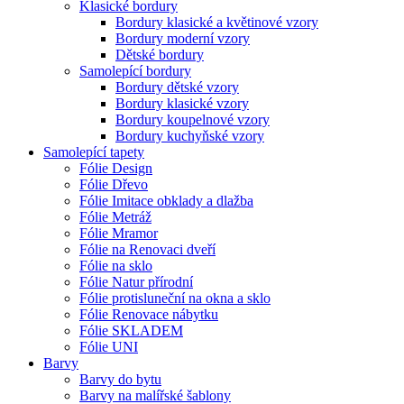
Klasické bordury
Bordury klasické a květinové vzory
Bordury moderní vzory
Dětské bordury
Samolepící bordury
Bordury dětské vzory
Bordury klasické vzory
Bordury koupelnové vzory
Bordury kuchyňské vzory
Samolepící tapety
Fólie Design
Fólie Dřevo
Fólie Imitace obklady a dlažba
Fólie Metráž
Fólie Mramor
Fólie na Renovaci dveří
Fólie na sklo
Fólie Natur přírodní
Fólie protisluneční na okna a sklo
Fólie Renovace nábytku
Fólie SKLADEM
Fólie UNI
Barvy
Barvy do bytu
Barvy na malířské šablony