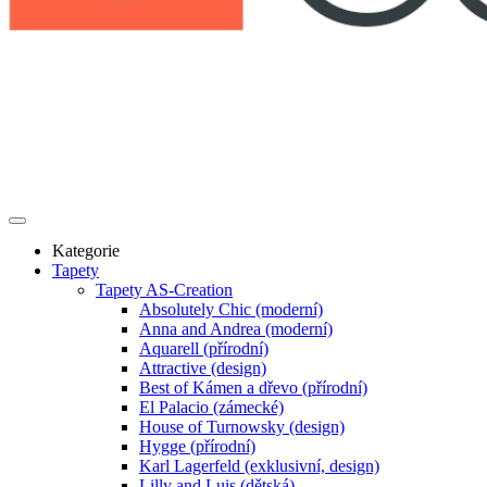
Kategorie
Tapety
Tapety AS-Creation
Absolutely Chic (moderní)
Anna and Andrea (moderní)
Aquarell (přírodní)
Attractive (design)
Best of Kámen a dřevo (přírodní)
El Palacio (zámecké)
House of Turnowsky (design)
Hygge (přírodní)
Karl Lagerfeld (exklusivní, design)
Lilly and Luis (dětská)