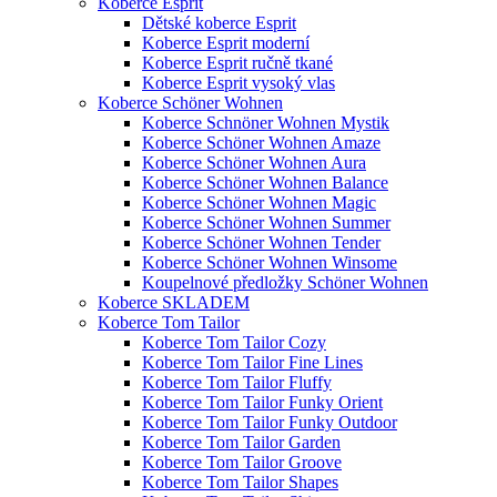
Koberce Esprit
Dětské koberce Esprit
Koberce Esprit moderní
Koberce Esprit ručně tkané
Koberce Esprit vysoký vlas
Koberce Schöner Wohnen
Koberce Schnöner Wohnen Mystik
Koberce Schöner Wohnen Amaze
Koberce Schöner Wohnen Aura
Koberce Schöner Wohnen Balance
Koberce Schöner Wohnen Magic
Koberce Schöner Wohnen Summer
Koberce Schöner Wohnen Tender
Koberce Schöner Wohnen Winsome
Koupelnové předložky Schöner Wohnen
Koberce SKLADEM
Koberce Tom Tailor
Koberce Tom Tailor Cozy
Koberce Tom Tailor Fine Lines
Koberce Tom Tailor Fluffy
Koberce Tom Tailor Funky Orient
Koberce Tom Tailor Funky Outdoor
Koberce Tom Tailor Garden
Koberce Tom Tailor Groove
Koberce Tom Tailor Shapes