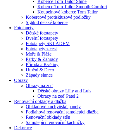
Koberce Tom Tailor Shine
Koberce Tom Tailor Smooth Comfort
Koupelnové koberce Tom Tailor
Kobercové protiskluzové podložky
Sigikid dětské koberce
Fototapety
Dětské fototapety
Dveřní fototapety
Fototapety SKLADEM
Fototapety z cest
Moře & Pláže
Parky & Zahrady
Příroda a Květiny
Umění & Deco
Západy slunce
Obrazy
Obrazy na zeď
Dětské obrazy Lilly and Luis
Obrazy na zeď Patel 2
Renovační obklady a dlažba
Obkladové kuchyňské panely
Podlahová renovační samolepící dlažba
Renovační obklady stěn
Samolepící renovační kachličky
Dekorace