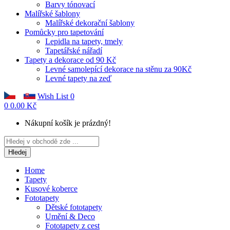
Barvy tónovací
Malířské šablony
Malířské dekorační šablony
Pomůcky pro tapetování
Lepidla na tapety, tmely
Tapetářské nářadí
Tapety a dekorace od 90 Kč
Levné samolepící dekorace na stěnu za 90Kč
Levné tapety na zeď
Wish List
0
0
0.00 Kč
Nákupní košík je prázdný!
Hledej
Home
Tapety
Kusové koberce
Fototapety
Dětské fototapety
Umění & Deco
Fototapety z cest