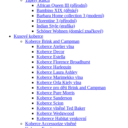
Tapety Rasch
African Queen III (přírodní)
Bambino XIX (dětské)
Barbara Home collection 3 (moderní)
Florentine 3 (přírodní)
Indian Style (grafika)
Schöner Wohnen (domácí značkové)
Kusové koberce
Koberce Brink and Campman
Koberce Atelier vlna
Koberce Decor
Koberce Estella
Koberce Florence Broadhurst
Koberce Harlequin
Koberce Laura Ashley
Koberce Marimekko vlna
Koberce Orla Kiely vlna
Koberce pro děti Brink and Campman
Koberce Pure Morris
Koberce Sanderson
Koberce Scion
Koberce vlněné Ted Baker
Koberce Wedgwood
Koberece Habitat venkovní
Koberce Accessorize vlněné