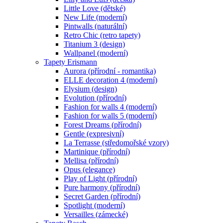
Little Love (dětské)
New Life (moderní)
Pintwalls (naturální)
Retro Chic (retro tapety)
Titanium 3 (design)
Wallpanel (moderní)
Tapety Erismann
Aurora (přírodní - romantika)
ELLE decoration 4 (moderní)
Elysium (design)
Evolution (přírodní)
Fashion for walls 4 (moderní)
Fashion for walls 5 (moderní)
Forest Dreams (přírodní)
Gentle (expresivní)
La Terrasse (středomořské vzory)
Martinique (přírodní)
Mellisa (přírodní)
Opus (elegance)
Play of Light (přírodní)
Pure harmony (přírodní)
Secret Garden (přírodní)
Spotlight (moderní)
Versailles (zámecké)