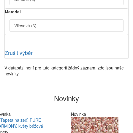
Material
Vliesová
(6)
Zrušit výběr
V databázi není pro tuto kategorii žádný záznam, zde jsou naše
novinky.
Novinky
vinka
Novinka
pety