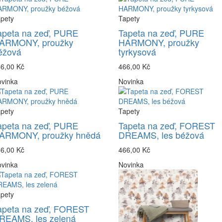
pety
Tapety
apeta na zeď, PURE
Tapeta na zeď, PURE
ARMONY, proužky
HARMONY, proužky
éžová
tyrkysová
6,00 Kč
466,00 Kč
vinka
Novinka
pety
Tapety
apeta na zeď, PURE
Tapeta na zeď, FOREST
ARMONY, proužky hnědá
DREAMS, les béžová
6,00 Kč
466,00 Kč
vinka
Novinka
pety
apeta na zeď, FOREST
REAMS, les zelená