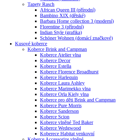
Tapety Rasch
African Queen III (přírodní)
Bambino XIX (dětské)
Barbara Home collection 3 (moderní)
Florentine 3 (přírodní)
Indian Style (grafika)
Schöner Wohnen (domácí značkové)
Kusové koberce
Koberce Brink and Campman
Koberce Atelier vlna
Koberce Decor
Koberce Estella
Koberce Florence Broadhurst
Koberce Harlequin
Koberce Laura Ashley
Koberce Marimekko vlna
Koberce Orla Kiely vlna
Koberce pro děti Brink and Campman
Koberce Pure Morris
Koberce Sanderson
Koberce Scion
Koberce vlněné Ted Baker
Koberce Wedgwood
Koberece Habitat venkovní
Koberce Accessorize vlněné