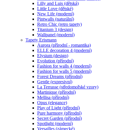
Lilly and Luis (dětská)
Little Love (dětské)
New Life (moderní)
Pintwalls (naturální)
Retro Chic (retro tapety)
Titanium 3 (design)
Wallpanel (moderní)
Tapety Erismann
Aurora (přírodní - romantika)
ELLE decoration 4 (moderní)
Elysium (design)
Evolution (přírodní)
Fashion for walls 4 (moderní)
Fashion for walls 5 (moderní)
Forest Dreams (přírodní)
Gentle (expresivní)
La Terrasse (středomořské vzory)
Martinique (přírodní)
Mellisa (přírodní)
Opus (elegance)
Play of Light (přírodní)
Pure harmony (přírodní)
Secret Garden (přírodní)
Spotlight (moderní)
Versailles (zámecké)