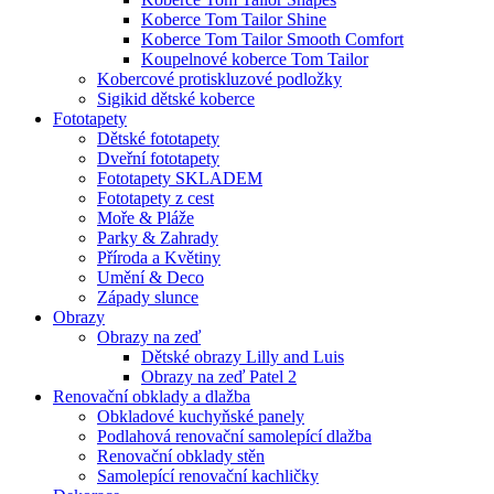
Koberce Tom Tailor Shine
Koberce Tom Tailor Smooth Comfort
Koupelnové koberce Tom Tailor
Kobercové protiskluzové podložky
Sigikid dětské koberce
Fototapety
Dětské fototapety
Dveřní fototapety
Fototapety SKLADEM
Fototapety z cest
Moře & Pláže
Parky & Zahrady
Příroda a Květiny
Umění & Deco
Západy slunce
Obrazy
Obrazy na zeď
Dětské obrazy Lilly and Luis
Obrazy na zeď Patel 2
Renovační obklady a dlažba
Obkladové kuchyňské panely
Podlahová renovační samolepící dlažba
Renovační obklady stěn
Samolepící renovační kachličky