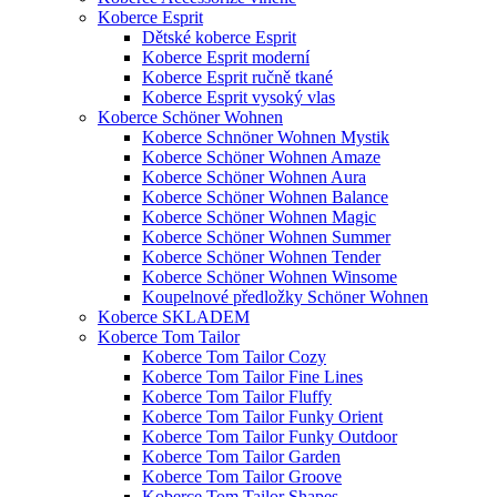
Koberce Esprit
Dětské koberce Esprit
Koberce Esprit moderní
Koberce Esprit ručně tkané
Koberce Esprit vysoký vlas
Koberce Schöner Wohnen
Koberce Schnöner Wohnen Mystik
Koberce Schöner Wohnen Amaze
Koberce Schöner Wohnen Aura
Koberce Schöner Wohnen Balance
Koberce Schöner Wohnen Magic
Koberce Schöner Wohnen Summer
Koberce Schöner Wohnen Tender
Koberce Schöner Wohnen Winsome
Koupelnové předložky Schöner Wohnen
Koberce SKLADEM
Koberce Tom Tailor
Koberce Tom Tailor Cozy
Koberce Tom Tailor Fine Lines
Koberce Tom Tailor Fluffy
Koberce Tom Tailor Funky Orient
Koberce Tom Tailor Funky Outdoor
Koberce Tom Tailor Garden
Koberce Tom Tailor Groove
Koberce Tom Tailor Shapes