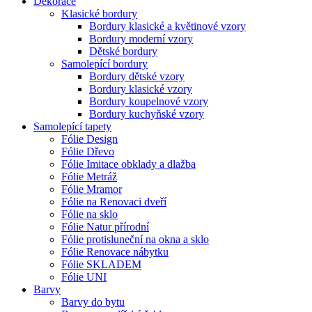
Dekorace
Klasické bordury
Bordury klasické a květinové vzory
Bordury moderní vzory
Dětské bordury
Samolepící bordury
Bordury dětské vzory
Bordury klasické vzory
Bordury koupelnové vzory
Bordury kuchyňské vzory
Samolepící tapety
Fólie Design
Fólie Dřevo
Fólie Imitace obklady a dlažba
Fólie Metráž
Fólie Mramor
Fólie na Renovaci dveří
Fólie na sklo
Fólie Natur přírodní
Fólie protisluneční na okna a sklo
Fólie Renovace nábytku
Fólie SKLADEM
Fólie UNI
Barvy
Barvy do bytu