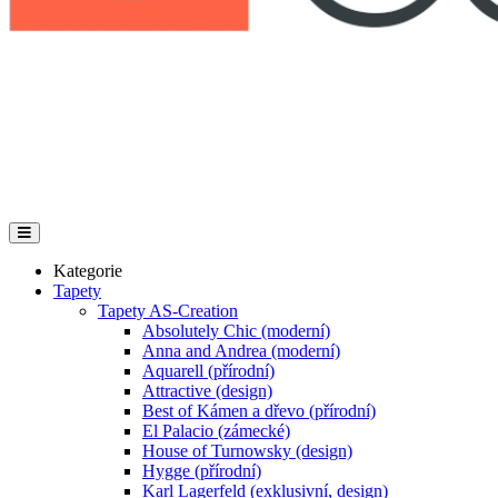
Kategorie
Tapety
Tapety AS-Creation
Absolutely Chic (moderní)
Anna and Andrea (moderní)
Aquarell (přírodní)
Attractive (design)
Best of Kámen a dřevo (přírodní)
El Palacio (zámecké)
House of Turnowsky (design)
Hygge (přírodní)
Karl Lagerfeld (exklusivní, design)