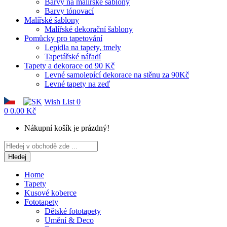
Barvy na malířské šablony
Barvy tónovací
Malířské šablony
Malířské dekorační šablony
Pomůcky pro tapetování
Lepidla na tapety, tmely
Tapetářské nářadí
Tapety a dekorace od 90 Kč
Levné samolepící dekorace na stěnu za 90Kč
Levné tapety na zeď
Wish List
0
0
0.00 Kč
Nákupní košík je prázdný!
Hledej
Home
Tapety
Kusové koberce
Fototapety
Dětské fototapety
Umění & Deco