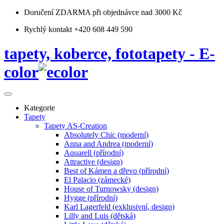
Doručení ZDARMA
při objednávce nad 3000 Kč
Rychlý kontakt +420 608 449 590
tapety, koberce, fototapety - E-
color
Kategorie
Tapety
Tapety AS-Creation
Absolutely Chic (moderní)
Anna and Andrea (moderní)
Aquarell (přírodní)
Attractive (design)
Best of Kámen a dřevo (přírodní)
El Palacio (zámecké)
House of Turnowsky (design)
Hygge (přírodní)
Karl Lagerfeld (exklusivní, design)
Lilly and Luis (dětská)