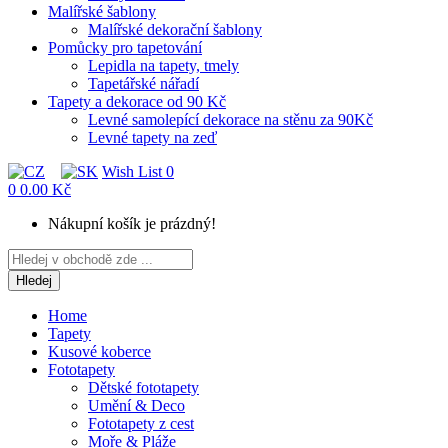
Malířské šablony
Malířské dekorační šablony
Pomůcky pro tapetování
Lepidla na tapety, tmely
Tapetářské nářadí
Tapety a dekorace od 90 Kč
Levné samolepící dekorace na stěnu za 90Kč
Levné tapety na zeď
Wish List
0
0
0.00 Kč
Nákupní košík je prázdný!
Hledej
Home
Tapety
Kusové koberce
Fototapety
Dětské fototapety
Umění & Deco
Fototapety z cest
Moře & Pláže