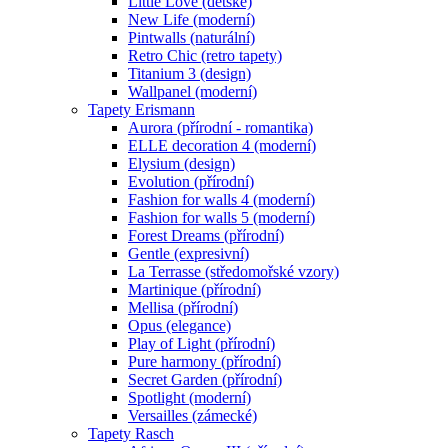
Little Love (dětské)
New Life (moderní)
Pintwalls (naturální)
Retro Chic (retro tapety)
Titanium 3 (design)
Wallpanel (moderní)
Tapety Erismann
Aurora (přírodní - romantika)
ELLE decoration 4 (moderní)
Elysium (design)
Evolution (přírodní)
Fashion for walls 4 (moderní)
Fashion for walls 5 (moderní)
Forest Dreams (přírodní)
Gentle (expresivní)
La Terrasse (středomořské vzory)
Martinique (přírodní)
Mellisa (přírodní)
Opus (elegance)
Play of Light (přírodní)
Pure harmony (přírodní)
Secret Garden (přírodní)
Spotlight (moderní)
Versailles (zámecké)
Tapety Rasch