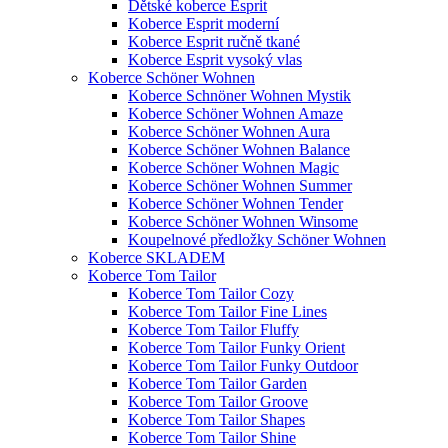
Dětské koberce Esprit
Koberce Esprit moderní
Koberce Esprit ručně tkané
Koberce Esprit vysoký vlas
Koberce Schöner Wohnen
Koberce Schnöner Wohnen Mystik
Koberce Schöner Wohnen Amaze
Koberce Schöner Wohnen Aura
Koberce Schöner Wohnen Balance
Koberce Schöner Wohnen Magic
Koberce Schöner Wohnen Summer
Koberce Schöner Wohnen Tender
Koberce Schöner Wohnen Winsome
Koupelnové předložky Schöner Wohnen
Koberce SKLADEM
Koberce Tom Tailor
Koberce Tom Tailor Cozy
Koberce Tom Tailor Fine Lines
Koberce Tom Tailor Fluffy
Koberce Tom Tailor Funky Orient
Koberce Tom Tailor Funky Outdoor
Koberce Tom Tailor Garden
Koberce Tom Tailor Groove
Koberce Tom Tailor Shapes
Koberce Tom Tailor Shine