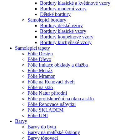
Bordury klasické a květinové vzory
Bordury moderní vzory
Dětské bordury
Samolepící bordury
Bordury dětské vzory
Bordury klasické vzory
Bordury koupelnové vzory
Bordury kuchyňské vzory
Samolepící tapety
Fólie Design
Fólie Dřevo
Fólie Imitace obklady a dlažba
Fólie Metráž
Fólie Mramor
Fólie na Renovaci dveří
Fólie na sklo
Fólie Natur přírodní
Fólie protisluneční na okna a sklo
Fólie Renovace nábytku
Fólie SKLADEM
Fólie UNI
Barvy
Barvy do bytu
Barvy na malířské šablony
Barvy tónovací