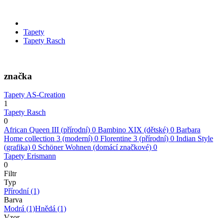
Tapety
Tapety Rasch
značka
Tapety AS-Creation
1
Tapety Rasch
0
African Queen III (přírodní)
0
Bambino XIX (dětské)
0
Barbara
Home collection 3 (moderní)
0
Florentine 3 (přírodní)
0
Indian Style
(grafika)
0
Schöner Wohnen (domácí značkové)
0
Tapety Erismann
0
Filtr
Typ
Přírodní
(1)
Barva
Modrá
(1)
Hnědá
(1)
Vzor