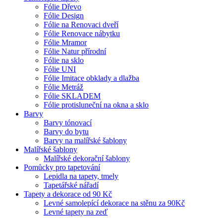
Fólie Dřevo
Fólie Design
Fólie na Renovaci dveří
Fólie Renovace nábytku
Fólie Mramor
Fólie Natur přírodní
Fólie na sklo
Fólie UNI
Fólie Imitace obklady a dlažba
Fólie Metráž
Fólie SKLADEM
Fólie protisluneční na okna a sklo
Barvy
Barvy tónovací
Barvy do bytu
Barvy na malířské šablony
Malířské šablony
Malířské dekorační šablony
Pomůcky pro tapetování
Lepidla na tapety, tmely
Tapetářské nářadí
Tapety a dekorace od 90 Kč
Levné samolepící dekorace na stěnu za 90Kč
Levné tapety na zeď