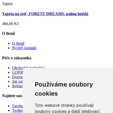
Tapety
Tapeta na zeď, FOREST DREAMS, palma hnědá
466,00 Kč
O firmě
O firmě
Rychlý kontakt
Péče o zákazníka
Obchodní podmínky
GDPR
Doprava
Jak nakupovat
Používáme soubory
Reklamace
cookies
Najdete nás
Tyto webové stránky používají
Facebook
Twitter
soubory cookies a další sledovací