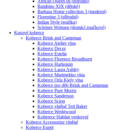
African Queen III (přírodní)
Bambino XIX (dětské)
Barbara Home collection 3 (moderní)
Florentine 3 (přírodní)
Indian Style (grafika)
Schöner Wohnen (domácí značkové)
Kusové koberce
Koberce Brink and Campman
Koberce Atelier vlna
Koberce Decor
Koberce Estella
Koberce Florence Broadhurst
Koberce Harlequin
Koberce Laura Ashley
Koberce Marimekko vlna
Koberce Orla Kiely vlna
Koberce pro děti Brink and Campman
Koberce Pure Morris
Koberce Sanderson
Koberce Scion
Koberce vlněné Ted Baker
Koberce Wedgwood
Koberece Habitat venkovní
Koberce Accessorize vlněné
Koberce Esprit