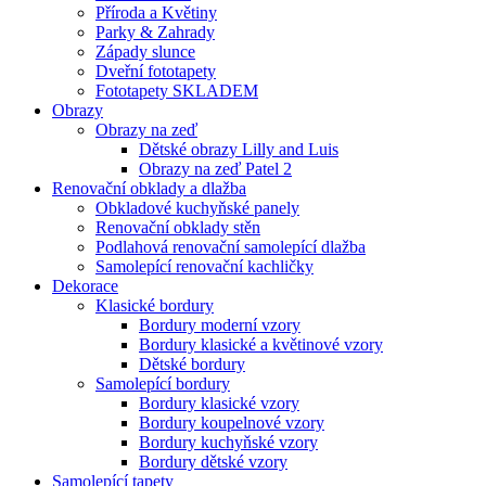
Příroda a Květiny
Parky & Zahrady
Západy slunce
Dveřní fototapety
Fototapety SKLADEM
Obrazy
Obrazy na zeď
Dětské obrazy Lilly and Luis
Obrazy na zeď Patel 2
Renovační obklady a dlažba
Obkladové kuchyňské panely
Renovační obklady stěn
Podlahová renovační samolepící dlažba
Samolepící renovační kachličky
Dekorace
Klasické bordury
Bordury moderní vzory
Bordury klasické a květinové vzory
Dětské bordury
Samolepící bordury
Bordury klasické vzory
Bordury koupelnové vzory
Bordury kuchyňské vzory
Bordury dětské vzory
Samolepící tapety