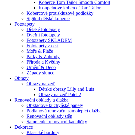
Koberce Tom Tailor Smooth Comfort
Koupelnové koberce Tom Tailor
Kobercové protiskluzové podložky
Sigikid dětské koberce
Fototapety
Dětské fototapety
Dveřní fototapety
Fototapety SKLADEM
Fototapety z cest
Moře & Pláže
Parky & Zahrady
Příroda a Květiny
Umění & Deco
Západy slunce
Obrazy
Obrazy na zeď
Dětské obrazy Lilly and Luis
Obrazy na zeď Patel 2
Renovační obklady a dlažba
Obkladové kuchyňské panely
Podlahová renovační samolepící dlažba
Renovační obklady stěn
Samolepící renovační kachličky
Dekorace
Klasické bordury