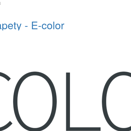
č
apety - E-color