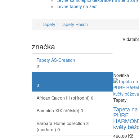
Levné samolepící dekorace na stěnu za 
Levné tapety na zeď
Tapety
Tapety Rasch
V databá
značka
Tapety AS-Creation
2
Novinka
Tapety Rasch
0
African Queen III (přírodní)
0
Tapety
Tapeta na
Bambino XIX (dětské)
0
PURE
HARMONY
Barbara Home collection 3
květy béž
(moderní)
0
466,00 Kč