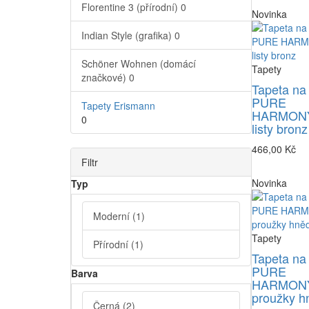
Florentine 3 (přírodní)
0
Novinka
Indian Style (grafika)
0
Schöner Wohnen (domácí
Tapety
značkové)
0
Tapeta na
PURE
Tapety Erismann
HARMONY
0
listy bronz
466,00 Kč
Filtr
Novinka
Typ
Moderní
(1)
Tapety
Přírodní
(1)
Tapeta na
PURE
Barva
HARMONY
proužky h
Černá
(2)