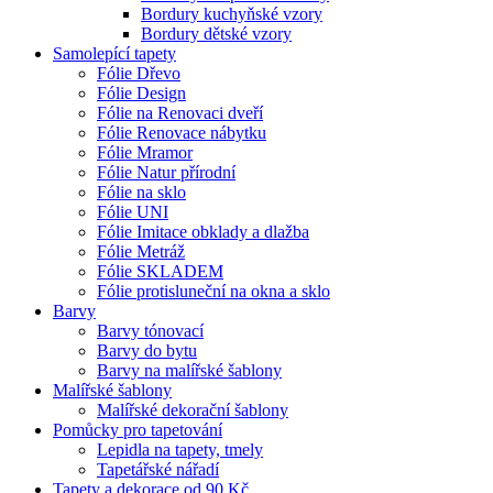
Bordury kuchyňské vzory
Bordury dětské vzory
Samolepící tapety
Fólie Dřevo
Fólie Design
Fólie na Renovaci dveří
Fólie Renovace nábytku
Fólie Mramor
Fólie Natur přírodní
Fólie na sklo
Fólie UNI
Fólie Imitace obklady a dlažba
Fólie Metráž
Fólie SKLADEM
Fólie protisluneční na okna a sklo
Barvy
Barvy tónovací
Barvy do bytu
Barvy na malířské šablony
Malířské šablony
Malířské dekorační šablony
Pomůcky pro tapetování
Lepidla na tapety, tmely
Tapetářské nářadí
Tapety a dekorace od 90 Kč