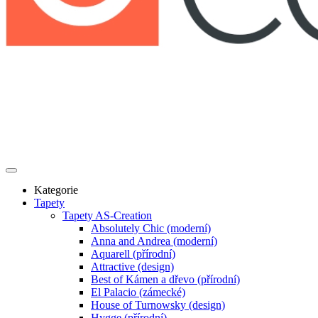
Kategorie
Tapety
Tapety AS-Creation
Absolutely Chic (moderní)
Anna and Andrea (moderní)
Aquarell (přírodní)
Attractive (design)
Best of Kámen a dřevo (přírodní)
El Palacio (zámecké)
House of Turnowsky (design)
Hygge (přírodní)