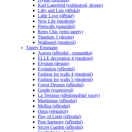
Karl Lagerfeld (exklusivní, design)
Lilly and Luis (dětská)
Little Love (dětské)
New Life (moderní)
Pintwalls (naturální)
Retro Chic (retro tapety)
Titanium 3 (design)
Wallpanel (moderní)
Tapety Erismann
Aurora (přírodní - romantika)
ELLE decoration 4 (moderní)
Elysium (design)
Evolution (přírodní)
Fashion for walls 4 (moderní)
Fashion for walls 5 (moderní)
Forest Dreams (přírodní)
Gentle (expresivní)
La Terrasse (středomořské vzory)
Martinique (přírodní)
Mellisa (přírodní)
Opus (elegance)
Play of Light (přírodní)
Pure harmony (přírodní)
Secret Garden (přírodní)