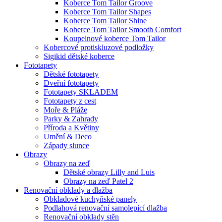
Koberce Tom Tailor Groove
Koberce Tom Tailor Shapes
Koberce Tom Tailor Shine
Koberce Tom Tailor Smooth Comfort
Koupelnové koberce Tom Tailor
Kobercové protiskluzové podložky
Sigikid dětské koberce
Fototapety
Dětské fototapety
Dveřní fototapety
Fototapety SKLADEM
Fototapety z cest
Moře & Pláže
Parky & Zahrady
Příroda a Květiny
Umění & Deco
Západy slunce
Obrazy
Obrazy na zeď
Dětské obrazy Lilly and Luis
Obrazy na zeď Patel 2
Renovační obklady a dlažba
Obkladové kuchyňské panely
Podlahová renovační samolepící dlažba
Renovační obklady stěn