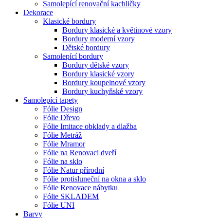
Samolepící renovační kachličky
Dekorace
Klasické bordury
Bordury klasické a květinové vzory
Bordury moderní vzory
Dětské bordury
Samolepící bordury
Bordury dětské vzory
Bordury klasické vzory
Bordury koupelnové vzory
Bordury kuchyňské vzory
Samolepící tapety
Fólie Design
Fólie Dřevo
Fólie Imitace obklady a dlažba
Fólie Metráž
Fólie Mramor
Fólie na Renovaci dveří
Fólie na sklo
Fólie Natur přírodní
Fólie protisluneční na okna a sklo
Fólie Renovace nábytku
Fólie SKLADEM
Fólie UNI
Barvy