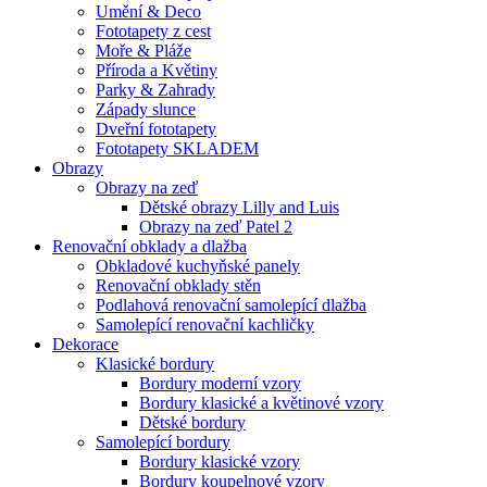
Umění & Deco
Fototapety z cest
Moře & Pláže
Příroda a Květiny
Parky & Zahrady
Západy slunce
Dveřní fototapety
Fototapety SKLADEM
Obrazy
Obrazy na zeď
Dětské obrazy Lilly and Luis
Obrazy na zeď Patel 2
Renovační obklady a dlažba
Obkladové kuchyňské panely
Renovační obklady stěn
Podlahová renovační samolepící dlažba
Samolepící renovační kachličky
Dekorace
Klasické bordury
Bordury moderní vzory
Bordury klasické a květinové vzory
Dětské bordury
Samolepící bordury
Bordury klasické vzory
Bordury koupelnové vzory