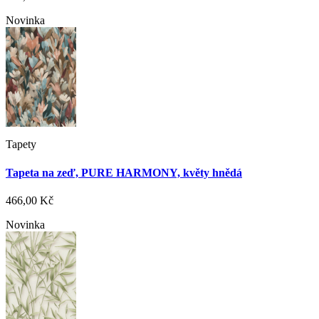
Novinka
Tapety
Tapeta na zeď, PURE HARMONY, květy hnědá
466,00 Kč
Novinka