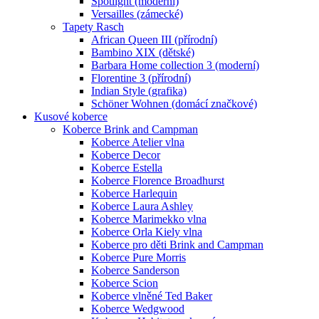
Spotlight (moderní)
Versailles (zámecké)
Tapety Rasch
African Queen III (přírodní)
Bambino XIX (dětské)
Barbara Home collection 3 (moderní)
Florentine 3 (přírodní)
Indian Style (grafika)
Schöner Wohnen (domácí značkové)
Kusové koberce
Koberce Brink and Campman
Koberce Atelier vlna
Koberce Decor
Koberce Estella
Koberce Florence Broadhurst
Koberce Harlequin
Koberce Laura Ashley
Koberce Marimekko vlna
Koberce Orla Kiely vlna
Koberce pro děti Brink and Campman
Koberce Pure Morris
Koberce Sanderson
Koberce Scion
Koberce vlněné Ted Baker
Koberce Wedgwood