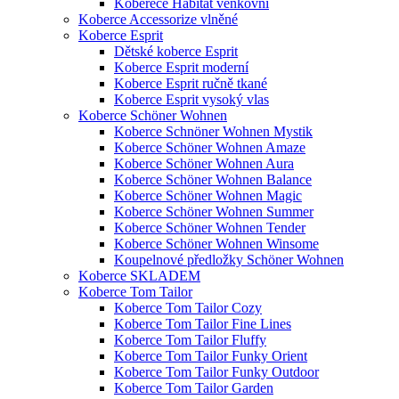
Koberece Habitat venkovní
Koberce Accessorize vlněné
Koberce Esprit
Dětské koberce Esprit
Koberce Esprit moderní
Koberce Esprit ručně tkané
Koberce Esprit vysoký vlas
Koberce Schöner Wohnen
Koberce Schnöner Wohnen Mystik
Koberce Schöner Wohnen Amaze
Koberce Schöner Wohnen Aura
Koberce Schöner Wohnen Balance
Koberce Schöner Wohnen Magic
Koberce Schöner Wohnen Summer
Koberce Schöner Wohnen Tender
Koberce Schöner Wohnen Winsome
Koupelnové předložky Schöner Wohnen
Koberce SKLADEM
Koberce Tom Tailor
Koberce Tom Tailor Cozy
Koberce Tom Tailor Fine Lines
Koberce Tom Tailor Fluffy
Koberce Tom Tailor Funky Orient
Koberce Tom Tailor Funky Outdoor
Koberce Tom Tailor Garden