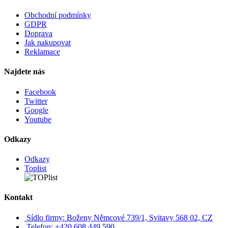
Obchodní podmínky
GDPR
Doprava
Jak nakupovat
Reklamace
Najdete nás
Facebook
Twitter
Google
Youtube
Odkazy
Odkazy
Toplist
Kontakt
Sídlo firmy: Boženy Němcové 739/1, Svitavy 568 02, CZ
Telefon: +420 608 449 590