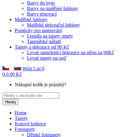
Barvy do bytu
Barvy na malířské šablony
Barvy tónovací
Malířské šablony
Malířské dekorační šablony
Pomůcky pro tapetování
Lepidla na tapety, tmely
Tapetářské nářadí
Tapety a dekorace od 90 Kč
Levné samolepící dekorace na stěnu za 90Kč
Levné tapety na zeď
Wish List
0
0
0.00 Kč
Nákupní košík je prázdný!
Hledej
Home
Tapety
Kusové koberce
Fototapety
Dětské fototapety