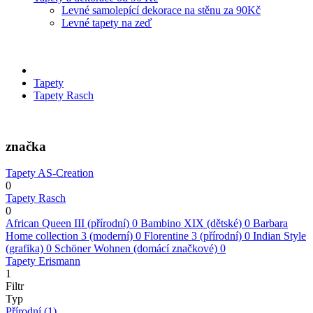
Levné samolepící dekorace na stěnu za 90Kč
Levné tapety na zeď
Tapety
Tapety Rasch
značka
Tapety AS-Creation
0
Tapety Rasch
0
African Queen III (přírodní)
0
Bambino XIX (dětské)
0
Barbara
Home collection 3 (moderní)
0
Florentine 3 (přírodní)
0
Indian Style
(grafika)
0
Schöner Wohnen (domácí značkové)
0
Tapety Erismann
1
Filtr
Typ
Přírodní
(1)